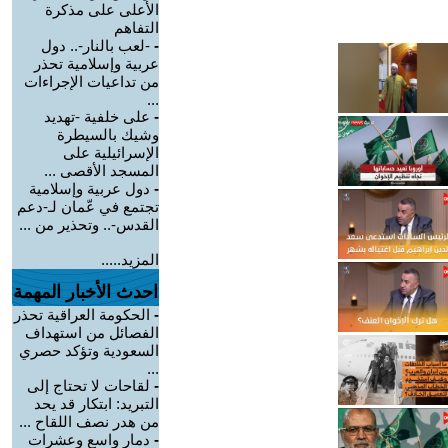
الأعلى على مذكرة
التفاهم
-
-لعب بالنار-.. دول
عربية وإسلامية تحذر
من تداعيات الإجراءات
...
-
على خلفية -تهديد
وشيك بالسيطرة
الإسرائيلية على
المسجد الأقصى ...
-
دول عربية وإسلامية
تجتمع في عّمان لـ-دعم
القدس-.. وتحذير من ...
المزيد.....
احدث الأخبار المهمة
-
الحكومة العراقية تحذر
الفصائل من استهداف
السعودية وتؤكد حصري
...
-
لقاحات لا تحتاج إلى
التبريد: ابتكار قد يحد
من هدر نصف اللقاح ...
-
دمار واسع وعشرات