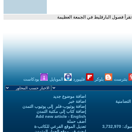
 تقرأ فصول البارقليط في الجمعة العظيمة
بنترست
بلوكر
فليبورد
الموبايل
بودكاست
اضافة موضوع جديد
التضامنية
اضافة خبر
إضافة يوتيوب-فلم إلى يوتيوب التمدن
إضافة كتاب إلى مكتبة التمدن
Add new article - English
أضف حملة
3,732,97
تعديل الموقع الفرعي للكاتب-ة
ابحث في موقع الحوار المتمدن