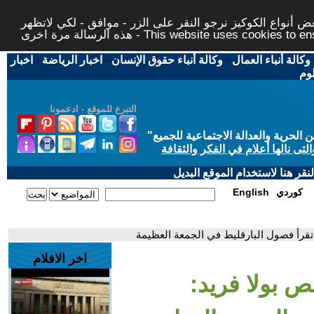
 أنواع الكوكيز نرجو النقر على الزر - موافق - لكي لاتظهر
This website uses cookies to ensure you ge
وكالة أنباء العمال
-
وكالة أنباء حقوق الإنسان
-
اخبار الرياضة
-
اخبار
لوم
التبرع للموقع - ادعمونا
حرية والعدالة الاجتماعية للجميع
"
تى نالها أعلام في الفكر والثقافة
قر هنا لاستخدام الموقع البديل
كوردي
English
 تقرأ فصول البارقليط في الجمعة العظيمة
اخر الافلام
ص بولا فريد: