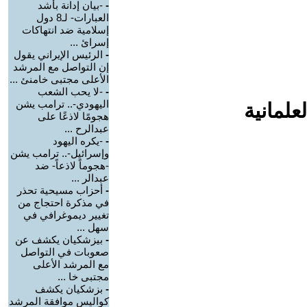
-
-بيان إدانة بأشد
العبارات- لـ8 دول
إسلامية ضد انتهاكات
إسرائ ...
-
الرئيس الإيراني يقول
إن التواصل مع المرشد
الأعلى مجتبى خامنئ ...
-
-لا يحب الشعب
اليهودي-.. ترامب يشن
علمانية
هجومًا لاذعًا على
عبدالرح ...
-
-يكره اليهود
وإسرائيل-.. ترامب يشن
-هجوماً لاذعاً- ضد
عبدالر ...
-
أحزاب مسيحية تحذر
في مذكرة احتجاج من
تغيير ديموغرافي في
سهل ...
-
بيزشكيان يكشف عن
صعوبات في التواصل
مع المرشد الأعلى
مجتبى خا ...
-
بزشكيان يكشف
كواليس موافقة المرشد