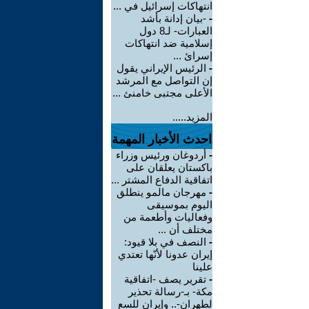
انتهاكات إسرائيل في ...
-
-بيان إدانة بأشد
العبارات- لـ8 دول
إسلامية ضد انتهاكات
إسرائ ...
-
الرئيس الإيراني يقول
إن التواصل مع المرشد
الأعلى مجتبى خامنئ ...
المزيد.....
احدث الأخبار المهمة
-
أردوغان ورئيس وزراء
باكستان يعلقان على
اتفاقية الدفاع المشتر ...
-
مهرجان مالمو ينطلق
اليوم بموسيقى
وفعاليات وأطعمة من
مختلف أن ...
-
النصف في بلا قيود:
إيران عدونا لأنّها تعتدي
علينا
-
تقرير يصف -اتفاقية
مكة- بـ-رسالة تحذير
لطهران-.. وإيران للسع