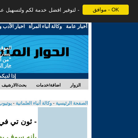
موافق - OK
لتوفير افضل خدمة لكم ولتسهيل عملي
أخبار عامة
-
وكالة أنباء المرأة
-
اخبار الأدب و
الموقع
يسارية
"من أج
حاز ال
إذا لديك
الزوار
اضافة/خدمات
بحث/الارشيف
الصفحة الرئيسية
-
وكالة أنباء العلمانية
-
يوتيوب
- ئون تي ف
بإنه سوف يص