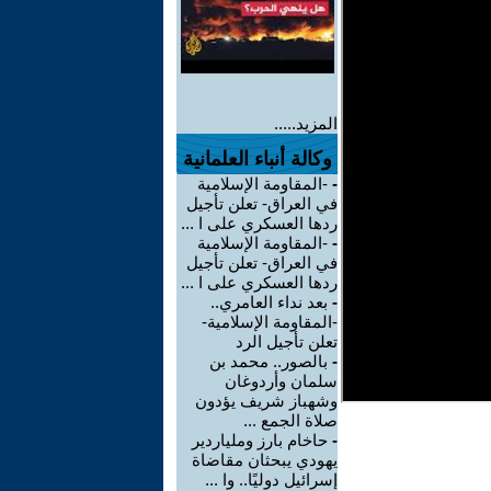
المزيد.....
وكالة أنباء العلمانية
-
-المقاومة الإسلامية
في العراق- تعلن تأجيل
ردها العسكري على ا ...
-
-المقاومة الإسلامية
في العراق- تعلن تأجيل
ردها العسكري على ا ...
-
بعد نداء العامري..
-المقاومة الإسلامية-
تعلن تأجيل الرد
-
بالصور.. محمد بن
سلمان وأردوغان
وشهباز شريف يؤدون
صلاة الجمع ...
-
حاخام بارز وملياردير
يهودي يبحثان مقاضاة
إسرائيل دوليًا.. وا ...