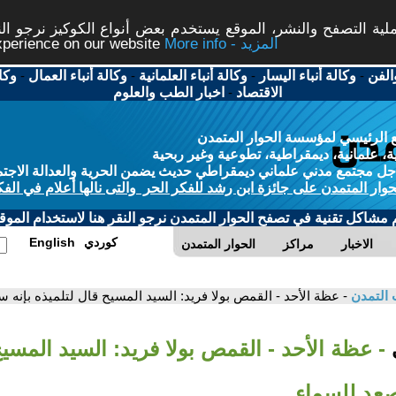
ة التصفح والنشر، الموقع يستخدم بعض أنواع الكوكيز نرجو النق
More info - المزيد
experience on our website
الفن
-
وكالة أنباء اليسار
-
وكالة أنباء العلمانية
-
وكالة أنباء العمال
-
وكا
الاقتصاد
-
اخبار الطب والعلوم
 الرئيسي لمؤسسة الحوار المتمدن
، علمانية، ديمقراطية، تطوعية وغير ربحية
ل مجتمع مدني علماني ديمقراطي حديث يضمن الحرية والعدالة الاجتم
حوار المتمدن على جائزة ابن رشد للفكر الحر والتى نالها أعلام في الفك
م مشاكل تقنية في تصفح الحوار المتمدن نرجو النقر هنا لاستخدام الموقع
كوردي
English
الاخبار
مراكز
الحوار المتمدن
 التمدن
- عظة الأحد - القمص بولا فريد: السيد المسيح قال لتلميذه بإنه
ي
- عظة الأحد - القمص بولا فريد: السيد المسيح
عد للسماء