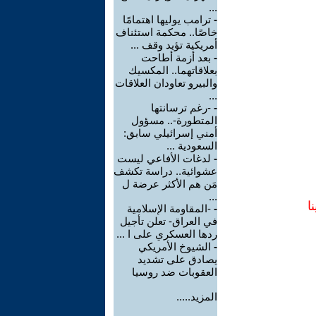
...
-
ترامب يوليها اهتمامًا
خاصًا.. محكمة استئناف
أمريكية تؤيد وقف ...
-
بعد أزمة أطاحت
بعلاقاتهما.. المكسيك
والبيرو تعاودان العلاقات
...
-
-رغم ترسانتها
المتطورة-.. مسؤول
أمني إسرائيلي سابق:
السعودية ...
-
لدغات الأفاعي ليست
عشوائية.. دراسة تكشف
مَن هم الأكثر عرضة ل
...
ا
-
-المقاومة الإسلامية
في العراق- تعلن تأجيل
ردها العسكري على ا ...
-
الشيوخ الأمريكي
يصادق على تشديد
العقوبات ضد روسيا
المزيد.....