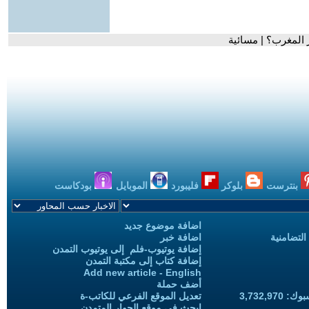
ر المغرب؟ | مسائية
بنترست
بلوكر
فليبورد
الموبايل
بودكاست
اضافة موضوع جديد
التضامنية
اضافة خبر
إضافة يوتيوب-فلم إلى يوتيوب التمدن
إضافة كتاب إلى مكتبة التمدن
Add new article - English
أضف حملة
3,732,97
تعديل الموقع الفرعي للكاتب-ة
ابحث في موقع الحوار المتمدن