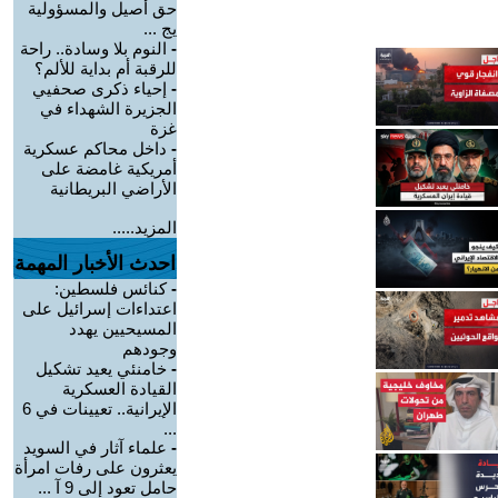
حق أصيل والمسؤولية
يج ...
-
النوم بلا وسادة.. راحة
للرقبة أم بداية للألم؟
-
إحياء ذكرى صحفيي
الجزيرة الشهداء في
غزة
-
داخل محاكم عسكرية
أمريكية غامضة على
الأراضي البريطانية
المزيد.....
احدث الأخبار المهمة
-
كنائس فلسطين:
اعتداءات إسرائيل على
المسيحيين يهدد
وجودهم
-
خامنئي يعيد تشكيل
القيادة العسكرية
الإيرانية.. تعيينات في 6
...
-
علماء آثار في السويد
يعثرون على رفات امرأة
حامل تعود إلى 9 آ ...