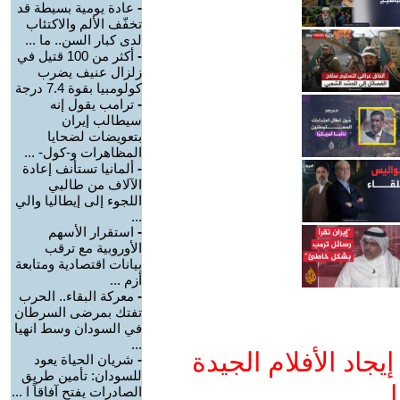
-
عادة يومية بسيطة قد
تخفّف الألم والاكتئاب
لدى كبار السن.. ما ...
-
أكثر من 100 قتيل في
زلزال عنيف يضرب
كولومبيا بقوة 7.4 درجة
-
ترامب يقول إنه
سيطالب إيران
بتعويضات لضحايا
المظاهرات و-كول- ...
-
ألمانيا تستأنف إعادة
الآلاف من طالبي
اللجوء إلى إيطاليا والي
...
-
استقرار الأسهم
الأوروبية مع ترقب
بيانات اقتصادية ومتابعة
أزم ...
-
معركة البقاء.. الحرب
تفتك بمرضى السرطان
في السودان وسط انهيا
...
جاد الأفلام الجيدة
-
شريان الحياة يعود
للسودان: تأمين طريق
ا
الصادرات يفتح آفاقاً ا ...