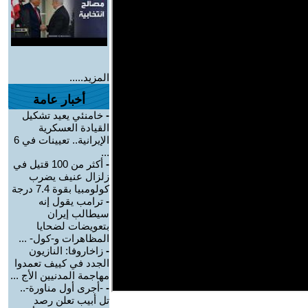
المزيد.....
أخبار عامة
-
خامنئي يعيد تشكيل
القيادة العسكرية
الإيرانية.. تعيينات في 6
...
-
أكثر من 100 قتيل في
زلزال عنيف يضرب
كولومبيا بقوة 7.4 درجة
-
ترامب يقول إنه
سيطالب إيران
بتعويضات لضحايا
المظاهرات و-كول- ...
-
زاخاروفا: النازيون
الجدد في كييف تعمدوا
مهاجمة المدنيين الأج ...
-
-أجرى أول مناورة-..
تل أبيب تعلن رصد