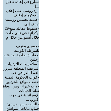
تسارع في إعادة تأهيل
سل ...
-
رد روسي على إعلان
ستوكهولم إيقاف
-عملية تجسس روسية-
تهدف إلى ...
-
سقوط مقاتلة ميغ-29
أوكرانية في ثاني حادث
خلال أسبوعين خلال م
...
-
مصري يعترف
للشرطة الكويتية
بمفاجأة صادمة بعد قتله
رجلين
-
سلام يبحث الترتيبات
المرتقبة المتعلقة بمرور
النفط العراقي عب ...
-
قوات الحكومة اليمنية
تقصف مواقع للحوثيين
-
دربه خبراء روس.. وفاة
صائد الدبابات
الإسرائيلية في حرب
أكتوب ...
-
النائب حسن هريدي:
حماية بيانات المواطن