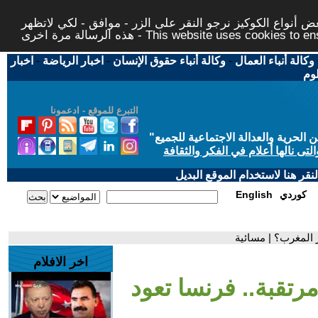
 أنواع الكوكيز نرجو النقر على الزر - موافق - لكي لاتظهر
This website uses cookies to ensure you ge
وكالة أنباء العمال
-
وكالة أنباء حقوق الإنسان
-
اخبار الرياضة
-
اخبار
لوم
التبرع للموقع - ادعمونا
حرية والعدالة الاجتماعية للجميع
"
تى نالها أعلام في الفكر والثقافة
قر هنا لاستخدام الموقع البديل
كوردي
English
ر المغرب؟ | مسائية
اخر الافلام
مرتقبة.. فرنسا تعود