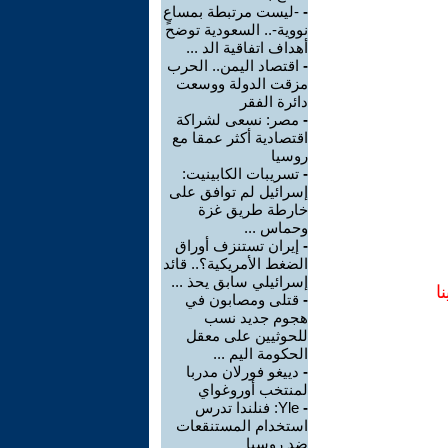
-
-ليست مرتبطة بمساعٍ
نووية-.. السعودية توضح
أهداف اتفاقية الد ...
-
اقتصاد اليمن.. الحرب
مزقت الدولة ووسعت
دائرة الفقر
-
مصر: نسعى لشراكة
اقتصادية أكثر عمقا مع
روسيا
-
تسريبات الكابينيت:
إسرائيل لم توافق على
خارطة طريق غزة
وحماس ...
-
إيران تستنزف أوراق
الضغط الأمريكية؟.. قائد
إسرائيلي سابق يحذ ...
ا
-
قتلى ومصابون في
هجوم جديد نسب
للحوثيين على معقل
الحكومة اليم ...
-
دييغو فورلان مدربا
لمنتخب أوروغواي
-
Yle: فنلندا تدرس
استخدام المستنقعات
ضد روسيا