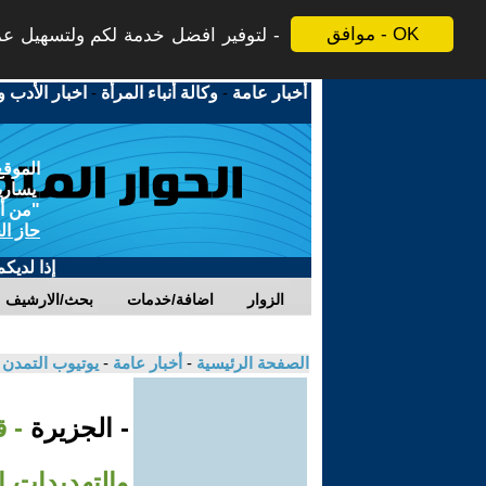
موافق - OK
لتوفير افضل خدمة لكم ولتسهيل عملي
أخبار عامة
-
وكالة أنباء المرأة
-
اخبار الأدب و
الموقع
يسارية
"من أج
حاز ال
إذا لديك
الزوار
اضافة/خدمات
بحث/الارشيف
الصفحة الرئيسية
-
أخبار عامة
-
يوتيوب التمدن
- الجزيرة
- 
والتهديدات ا