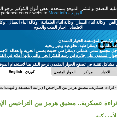
ة التصفح والنشر، الموقع يستخدم بعض أنواع الكوكيز نرجو النق
More info - المزيد
experience on our website
الفن
-
وكالة أنباء اليسار
-
وكالة أنباء العلمانية
-
وكالة أنباء العمال
-
وكا
الاقتصاد
-
اخبار الطب والعلوم
 الرئيسي لمؤسسة الحوار المتمدن
، علمانية، ديمقراطية، تطوعية وغير ربحية
ل مجتمع مدني علماني ديمقراطي حديث يضمن الحرية والعدالة الاجتم
حوار المتمدن على جائزة ابن رشد للفكر الحر والتى نالها أعلام في الفك
م مشاكل تقنية في تصفح الحوار المتمدن نرجو النقر هنا لاستخدام الموقع
كوردي
English
الاخبار
مراكز
الحوار المتمدن
- قراءة عسكرية.. مضيق هرمز بين التراخيص الإيرانية المسبقة والتهديدات ا
قراءة عسكرية.. مضيق هرمز بين التراخيص الإير
لأمريكية