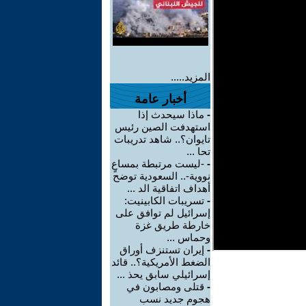
المزيد.....
أخبار عامة
-
ماذا سيحدث إذا
استهدفت الصين رئيس
تايوان؟.. شاهد تدريبات
تحا ...
-
-ليست مرتبطة بمساعٍ
نووية-.. السعودية توضح
أهداف اتفاقية الد ...
-
تسريبات الكابينيت:
إسرائيل لم توافق على
خارطة طريق غزة
وحماس ...
-
إيران تستنزف أوراق
الضغط الأمريكية؟.. قائد
إسرائيلي سابق يحذ ...
-
قتلى ومصابون في
هجوم جديد نسب