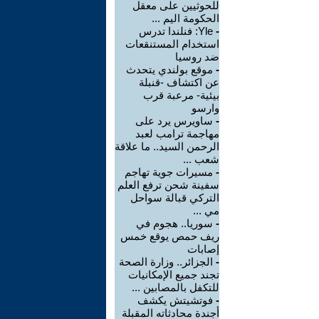
للحوثيين على معقل
الحكومة اليم ...
-
Yle: فنلندا تدرس
استخدام المستنقعات
ضد روسيا
-
موقع بولندي يتحدث
عن اكتشاف -قنبلة
بيئية- مرعبة قرب
وارسو
-
ساويرس يرد على
مهاجمة ترامب لعبد
الرحمن السيد.. ما علاقة
شعب ...
-
مسيرات جوية تهاجم
سفينة شحن ترفع العلم
التركي قبالة سواحل
مي ...
-
سوريا.. هجوم في
ريف حمص يوقع خمس
إصابات
-
الجزائر.. وزارة الصحة
تجند جميع الإمكانيات
للتكفل بالمصابين ...
-
فوتشيتش يكشف
أجندة محادثاته المقبلة