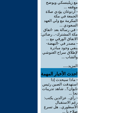
مع زيلينسكي ويوضح
موقفه ...
-
أردوغان يؤدي صلاة
الجمعة في مكة
المكرمة مع ولي العهد
السعودي ...
-
في رسالة بعد -اتفاق
مكة المشترك-.. رضائي:
الاتفاق الورقي مع ...
-
مصدر في -النهضة-
ينفي وجود مبادرة
لإطلاق سراح الغنوشي
والشاب ...
المزيد.....
احدث الأخبار المهمة
-
ماذا سيحدث إذا
استهدفت الصين رئيس
تايوان؟.. شاهد تدريبات
تحا ...
-
رأي.. عزالدين يكتب:
رغم الاستقبال
الأسطوري.. هل تسرع
صلاح با ...