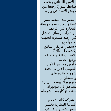
-
الأمن اللبناني يوقف
ضابطا سوريّا رفيعا من
جيش الأسد في بيروت
...
-
مصر تبدأ بتنفيذ ممر
عملاق يعيد رسم خريطة
التجارة في إفريقيا ...
-
رادارات رومانيا تفشل
في رصد مسيرة اتجهت
نحو بلغاريا
-
سفير أمريكي سابق
يكشف لـ -CNN-
الأسباب الكامنة وراء
توقيع ات ...
-
أمين مجلس الأمن
القومي الإيراني يحدد
شروط بلاده على
واشنطن ل ...
-
نيويورك بوست: زيارة
نتنياهو إلى نيويورك
ستصبح كابوسا لشرطة
ا ...
-
شركة كانت تخدم
ألمانيا الهتلرية تخسر
سفن شحن جاف قرب