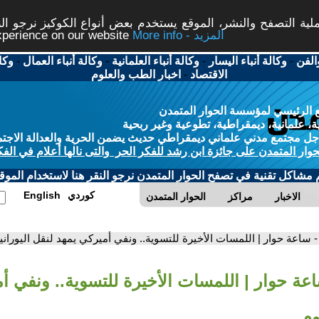
ة التصفح والنشر، الموقع يستخدم بعض أنواع الكوكيز نرجو النق
More info - المزيد
experience on our website
الفن
-
وكالة أنباء اليسار
-
وكالة أنباء العلمانية
-
وكالة أنباء العمال
-
وكا
الاقتصاد
-
اخبار الطب والعلوم
 الرئيسي لمؤسسة الحوار المتمدن
، علمانية، ديمقراطية، تطوعية وغير ربحية
ل مجتمع مدني علماني ديمقراطي حديث يضمن الحرية والعدالة الاجتم
حوار المتمدن على جائزة ابن رشد للفكر الحر والتى نالها أعلام في الفك
م مشاكل تقنية في تصفح الحوار المتمدن نرجو النقر هنا لاستخدام الموقع
كوردي
English
الاخبار
مراكز
الحوار المتمدن
- ساعة حوار | اللمسات الأخيرة للتسوية.. ونفي أميركي يمهد لنقل اليوراني
اعة حوار | اللمسات الأخيرة للتسوية.. ونفي أ
وم