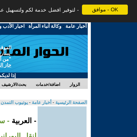
موافق - OK
لتوفير افضل خدمة لكم ولتسهيل عملي
أخبار عامة
-
وكالة أنباء المرأة
-
اخبار الأدب و
الموقع
يسارية
"من أج
حاز ال
إذا لديك
الزوار
اضافة/خدمات
بحث/الارشيف
الصفحة الرئيسية
-
أخبار عامة
-
يوتيوب التمدن
- العربية
- س
لنقل اليوراني