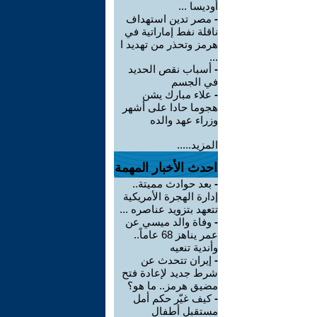
أوديسا ...
-
مصر تدين استهداف
ناقلة نفط إماراتية في
هرمز وتحذر من تهديد ا
...
-
أسباب نقص الحديد
في الجسم
-
علاء مبارك يشن
هجوما حادا على أشهر
وزراء عهد والده
المزيد.....
احدث الأخبار المهمة
-
بعد حوادث مميتة..
إدارة الهجرة الأمريكية
تتعهد بتزويد عناصره ...
-
وفاة والد ميسي عن
عمر يناهز 68 عاماً..
وأندية تنعيه
-
إيران تتحدث عن
شرط جديد لإعادة فتح
مضيق هرمز.. ما هو؟
-
كيف غيّر حكم أمل
مستقبل أطفال