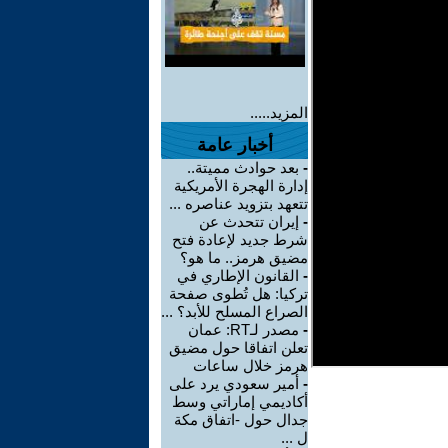
المزيد.....
أخبار عامة
-
بعد حوادث مميتة..
إدارة الهجرة الأمريكية
تتعهد بتزويد عناصره ...
-
إيران تتحدث عن
شرط جديد لإعادة فتح
مضيق هرمز.. ما هو؟
-
القانون الإطاري في
تركيا: هل تُطوى صفحة
الصراع المسلح للأبد؟ ...
-
مصدر لـRT: عمان
تعلن اتفاقا حول مضيق
هرمز خلال ساعات
-
أمير سعودي يرد على
أكاديمي إماراتي وسط
جدال حول -اتفاق مكة
ل ...