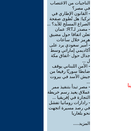
الناجيات من الاغتصاب
في مصر؟
-
القانون الإطاري في
تركيا: هل تُطوى صفحة
الصراع المسلح للأبد؟ ...
-
مصدر لـRT: عمان
تعلن اتفاقا حول مضيق
هرمز خلال ساعات
-
أمير سعودي يرد على
أكاديمي إماراتي وسط
جدال حول -اتفاق مكة
ل ...
-
الأمن اللبناني يوقف
ضابطا سوريّا رفيعا من
جيش الأسد في بيروت
...
ا
-
مصر تبدأ بتنفيذ ممر
عملاق يعيد رسم خريطة
التجارة في إفريقيا ...
-
رادارات رومانيا تفشل
في رصد مسيرة اتجهت
نحو بلغاريا
المزيد.....