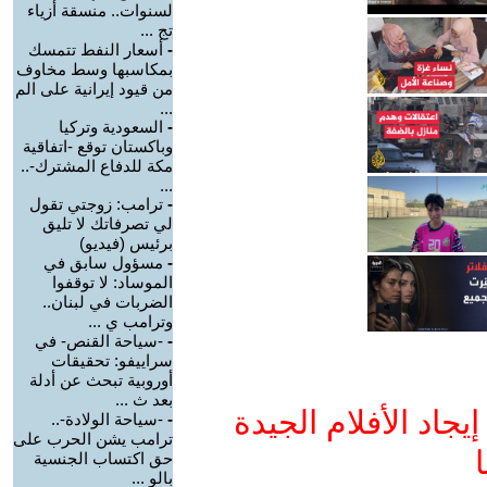
لسنوات.. منسقة أزياء
تج ...
-
أسعار النفط تتمسك
بمكاسبها وسط مخاوف
من قيود إيرانية على الم
...
-
السعودية وتركيا
وباكستان توقع -اتفاقية
مكة للدفاع المشترك-..
...
-
ترامب: زوجتي تقول
لي تصرفاتك لا تليق
برئيس (فيديو)
-
مسؤول سابق في
الموساد: لا توقفوا
الضربات في لبنان..
وترامب ي ...
-
-سياحة القنص- في
سراييفو: تحقيقات
أوروبية تبحث عن أدلة
بعد ث ...
جاد الأفلام الجيدة
-
-سياحة الولادة-..
ترامب يشن الحرب على
ا
حق اكتساب الجنسية
بالو ...