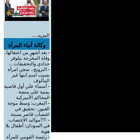
المزيد.....
وكالة أنباء المرأة
-
بعد أشهرٍ من اعتقالها..
وفاة المخرجة نيلوفر
حدادي والتحقيقات ...
-
النرويج.. سجن امرأة
بسبب اسم ابنها غير
المألوف
-
أسماء علي أول قاضية
يمنية على منصة
المحاكم الأميركية
-
المغرب: وسط موجة
العبور.. تحقيق في
اغتصاب قاصر بسبتة
-
-??مواليد الاغتصاب-
في السودان: أطفال بلا
هوية
-
رئيسة القومي للمرأة