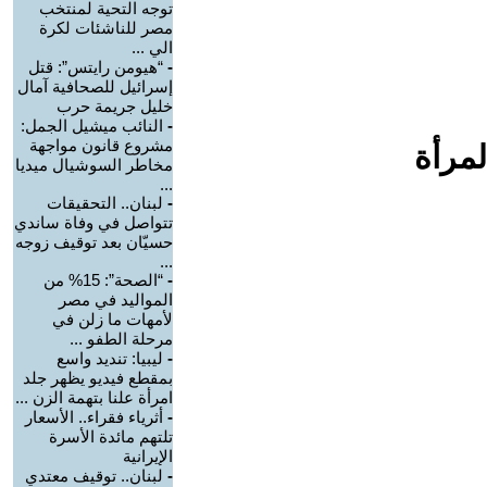
توجه التحية لمنتخب
مصر للناشئات لكرة
الي ...
-
“هيومن رايتس”: قتل
إسرائيل للصحافية آمال
خليل جريمة حرب
-
النائب ميشيل الجمل:
مشروع قانون مواجهة
لمرأة
مخاطر السوشيال ميديا
...
-
لبنان.. التحقيقات
تتواصل في وفاة ساندي
حسيّان بعد توقيف زوجه
...
-
“الصحة”: 15% من
المواليد في مصر
لأمهات ما زلن في
مرحلة الطفو ...
-
ليبيا: تنديد واسع
بمقطع فيديو يظهر جلد
امرأة علنا بتهمة الزن ...
-
أثرياء فقراء.. الأسعار
تلتهم مائدة الأسرة
الإيرانية
-
لبنان.. توقيف معتدي