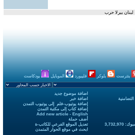
لبنان بيرلا حرب
بنترست
بلوكر
فليبورد
الموبايل
بودكاست
اضافة موضوع جديد
التضامنية
اضافة خبر
إضافة يوتيوب-فلم إلى يوتيوب التمدن
إضافة كتاب إلى مكتبة التمدن
Add new article - English
أضف حملة
3,732,97
تعديل الموقع الفرعي للكاتب-ة
ابحث في موقع الحوار المتمدن