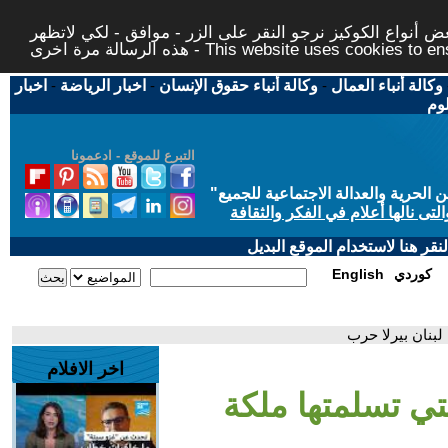
 أنواع الكوكيز نرجو النقر على الزر - موافق - لكي لاتظهر
This website uses cookies to ensure you ge
وكالة أنباء العمال
-
وكالة أنباء حقوق الإنسان
-
اخبار الرياضة
-
اخبار
لوم
التبرع للموقع - ادعمونا
حرية والعدالة الاجتماعية للجميع
"
تى نالها أعلام في الفكر والثقافة
قر هنا لاستخدام الموقع البديل
كوردي
English
لبنان بيرلا حرب
اخر الافلام
تي تسلمتها ملكة