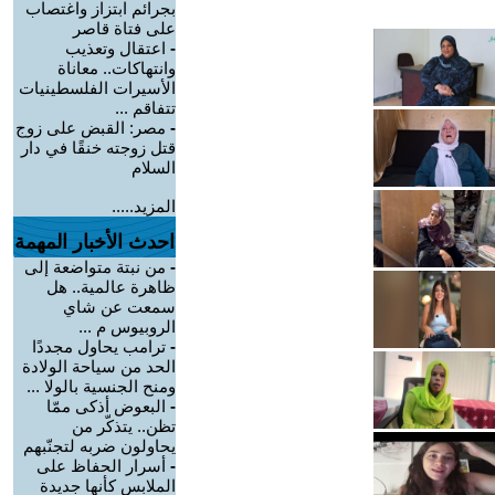
بجرائم ابتزاز واغتصاب
على فتاة قاصر
-
اعتقال وتعذيب
وانتهاكات.. معاناة
الأسيرات الفلسطينيات
تتفاقم ...
-
مصر: القبض على زوج
قتل زوجته خنقًا في دار
السلام
المزيد.....
احدث الأخبار المهمة
-
من نبتة متواضعة إلى
ظاهرة عالمية.. هل
سمعت عن شاي
الروبيوس م ...
-
ترامب يحاول مجددًا
الحد من سياحة الولادة
ومنح الجنسية بالولا ...
-
البعوض أذكى ممّا
تظن.. يتذكّر من
يحاولون ضربه لتجنّبهم
-
أسرار الحفاظ على
الملابس كأنها جديدة