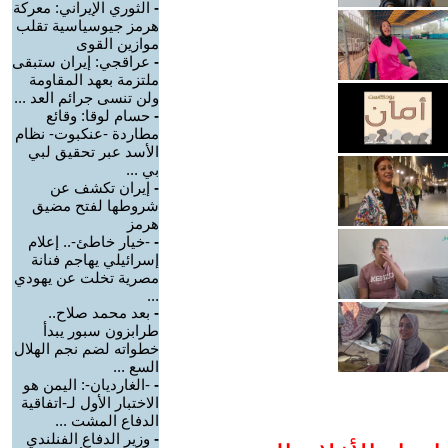
-
الثوري الإيراني: معركة
هرمز جيوسياسية تقلب
موازين القوى
-
عراقجي: إيران ستبقى
ملتزمة بعهد المقاومة
ولن تنسى جرائم العد ...
-
حسام لوقا: وقائع
مطاردة -عنكبوت- نظام
الأسد عبر تحقيق لبي
بي ...
-
إيران تكشف عن
شروطها لفتح مضيق
هرمز
-
-خيار خاطئ-.. إعلام
إسرائيلي يهاجم فنانة
مصرية تخلت عن يهودي
...
-
بعد محمد صلاح..
طرابزون سبور يبدأ
خطواته لضم نجم الهلال
السع ...
-
-الغارديان-: اليمن هو
الاختبار الأول لـ-اتفاقية
الدفاع المشت ...
-
وزير الدفاع الفنلندي