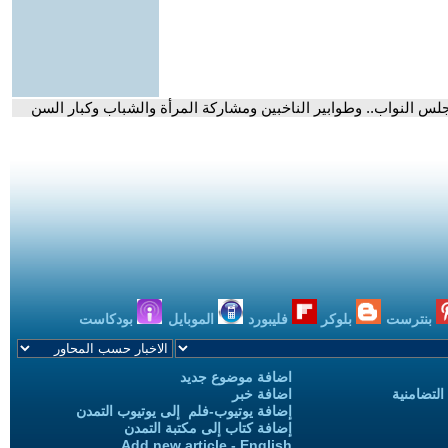
س النواب.. وطوابير الناخبين ومشاركة المرأة والشباب وكبار السن
بنترست
بلوكر
فليبورد
الموبايل
بودكاست
اضافة موضوع جديد
التضامنية
اضافة خبر
إضافة يوتيوب-فلم إلى يوتيوب التمدن
إضافة كتاب إلى مكتبة التمدن
Add new article - English