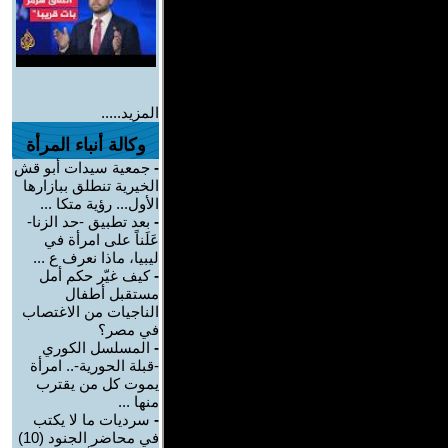
المزيد.....
وكالة أنباء المرأة
-
جمعية سيدات أبو قش
الخيرية تنطلق ببازارها
الأول... رؤية متكا ...
-
بعد تطبيق -حد الزنا-
عَلَناً على امرأة في
ليبيا، ماذا نعرف ع ...
-
كيف غيّر حكم أمل
مستقبل أطفال
الناجيات من الاغتصاب
في مصر؟
-
المسلسل الكوري
-قبلة الحورية-.. امرأة
يموت كل من يقترب
منها ...
-
سرديات ما لا يكتب
في محاضر الجنود (10)