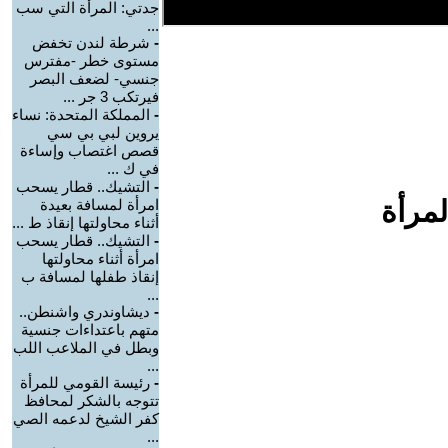
جدتي: المرأة التي سب
...
-
شرطة لندن تخفض
مستوى خطر -مفترس
جنسي- لضعف البصر
فيرتكب 3 جر ...
-
المملكة المتحدة: نساء
يروين لبي بي سي
قصص اغتصاب وإساءة
في ك ...
-
التشيك.. قطار يسحب
لمرأة
امرأة لمسافة بعيدة
أثناء محاولتها إنقاذ ط ...
-
التشيك.. قطار يسحب
امرأة أثناء محاولتها
إنقاذ طفلها لمسافة ب
...
-
ديشاوندري واشنطن..
متهم باعتداءات جنسية
وبطل في الملاعب اللب
...
-
رئيسة القومي للمرأة
تتوجه بالشكر لمحافظ
كفر الشيخ لدعمه الصي
...