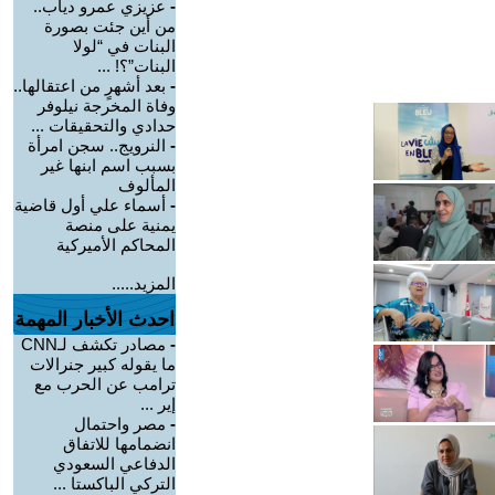
-
عزيزي عمرو دياب..
من أين جئت بصورة
البنات في “لولا
البنات”؟! ...
-
بعد أشهرٍ من اعتقالها..
وفاة المخرجة نيلوفر
حدادي والتحقيقات ...
-
النرويج.. سجن امرأة
بسبب اسم ابنها غير
المألوف
-
أسماء علي أول قاضية
يمنية على منصة
المحاكم الأميركية
المزيد.....
احدث الأخبار المهمة
-
مصادر تكشف لـCNN
ما يقوله كبير جنرالات
ترامب عن الحرب مع
إير ...
-
مصر واحتمال
انضمامها للاتفاق
الدفاعي السعودي
التركي الباكستا ...