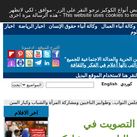
 أنواع الكوكيز نرجو النقر على الزر - موافق - لكي لاتظهر
This website uses cookies to ensure you ge
وكالة أنباء العمال
-
وكالة أنباء حقوق الإنسان
-
اخبار الرياضة
-
اخبار
لوم
التبرع للموقع - ادعمونا
حرية والعدالة الاجتماعية للجميع
"
تى نالها أعلام في الفكر والثقافة
قر هنا لاستخدام الموقع البديل
كوردي
English
س النواب.. وطوابير الناخبين ومشاركة المرأة والشباب وكبار السن
اخر الافلام
 التصويت في