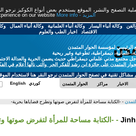
ة التصفح والنشر، الموقع يستخدم بعض أنواع الكوكيز نرجو النق
More info - المزيد
experience on our website
الفن
-
وكالة أنباء اليسار
-
وكالة أنباء العلمانية
-
وكالة أنباء العمال
-
وكا
الاقتصاد
-
اخبار الطب والعلوم
 الرئيسي لمؤسسة الحوار المتمدن
، علمانية، ديمقراطية، تطوعية وغير ربحية
ل مجتمع مدني علماني ديمقراطي حديث يضمن الحرية والعدالة الاجتم
حوار المتمدن على جائزة ابن رشد للفكر الحر والتى نالها أعلام في الفك
م مشاكل تقنية في تصفح الحوار المتمدن نرجو النقر هنا لاستخدام الموقع
كوردي
English
الاخبار
مراكز
الحوار المتمدن
لتمدن
- -الكتابة مساحة للمرأة لتفرض صوتها وتطرح قضاياها بحرية-
- -الكتابة مساحة للمرأة لتفرض صوتها و