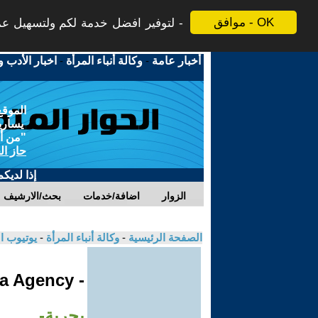
موافق - OK
لتوفير افضل خدمة لكم ولتسهيل عملي
أخبار عامة
-
وكالة أنباء المرأة
-
اخبار الأدب و
الموقع
يسارية
"من أج
حاز ال
إذا لديك
الزوار
اضافة/خدمات
بحث/الارشيف
الصفحة الرئيسية
-
وكالة أنباء المرأة
-
يوتيوب ا
- Jinha Agency
بحرية-