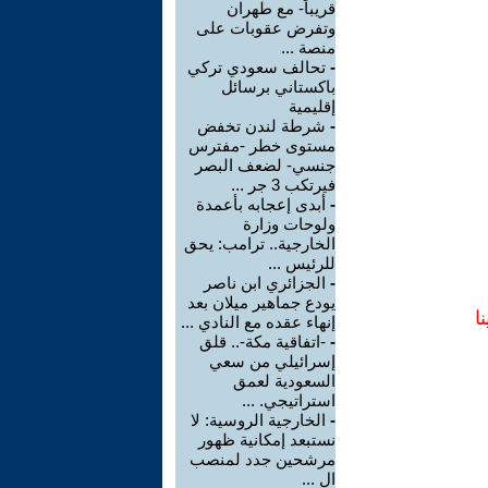
قريباً- مع طهران
وتفرض عقوبات على
منصة ...
-
تحالف سعودي تركي
باكستاني برسائل
إقليمية
-
شرطة لندن تخفض
مستوى خطر -مفترس
جنسي- لضعف البصر
فيرتكب 3 جر ...
-
أبدى إعجابه بأعمدة
ولوحات وزارة
الخارجية.. ترامب: يحق
للرئيس ...
-
الجزائري ابن ناصر
يودع جماهير ميلان بعد
ا
إنهاء عقده مع النادي ...
-
-اتفاقية مكة-.. قلق
إسرائيلي من سعي
السعودية لعمق
استراتيجي. ...
-
الخارجية الروسية: لا
نستبعد إمكانية ظهور
مرشحين جدد لمنصب
ال ...