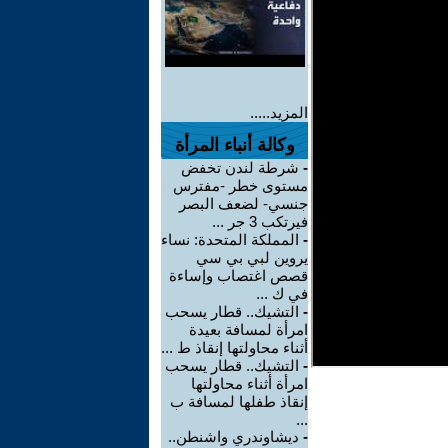
المزيد.....
وكالة أنباء المرأة
-
شرطة لندن تخفض
مستوى خطر -مفترس
جنسي- لضعف البصر
فيرتكب 3 جر ...
-
المملكة المتحدة: نساء
يروين لبي بي سي
قصص اغتصاب وإساءة
في ك ...
-
التشيك.. قطار يسحب
امرأة لمسافة بعيدة
أثناء محاولتها إنقاذ ط ...
-
التشيك.. قطار يسحب
امرأة أثناء محاولتها
إنقاذ طفلها لمسافة ب
...
-
ديشاوندري واشنطن..