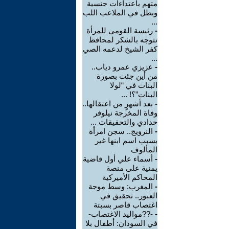
متهم باعتداءات جنسية
وبطل في الملاعب اللب
...
-
رئيسة القومي للمرأة
تتوجه بالشكر لمحافظ
كفر الشيخ لدعمه الصي
...
-
عزيزي عمرو دياب..
من أين جئت بصورة
البنات في “لولا
البنات”؟! ...
-
بعد أشهرٍ من اعتقالها..
وفاة المخرجة نيلوفر
حدادي والتحقيقات ...
-
النرويج.. سجن امرأة
بسبب اسم ابنها غير
المألوف
-
أسماء علي أول قاضية
يمنية على منصة
المحاكم الأميركية
-
المغرب: وسط موجة
العبور.. تحقيق في
اغتصاب قاصر بسبتة
-
-??مواليد الاغتصاب-
في السودان: أطفال بلا