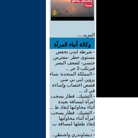
المزيد.....
وكالة أنباء المرأة
-
شرطة لندن تخفض
مستوى خطر -مفترس
جنسي- لضعف البصر
فيرتكب 3 جر ...
-
المملكة المتحدة: نساء
يروين لبي بي سي
قصص اغتصاب وإساءة
في ك ...
-
التشيك.. قطار يسحب
امرأة لمسافة بعيدة
أثناء محاولتها إنقاذ ط ...
-
التشيك.. قطار يسحب
امرأة أثناء محاولتها
إنقاذ طفلها لمسافة ب
...
-
ديشاوندري واشنطن..