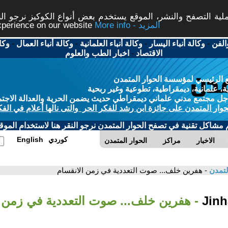
ة التصفح والنشر، الموقع يستخدم بعض أنواع الكوكيز نرجو النق
More info - المزيد
experience on our website
الفن
-
وكالة أنباء اليسار
-
وكالة أنباء العلمانية
-
وكالة أنباء العمال
-
وكا
الاقتصاد
-
اخبار الطب والعلوم
 الرئيسي لمؤسسة الحوار المتمدن
، علمانية، ديمقراطية، تطوعية وغير ربحية
ل مجتمع مدني علماني ديمقراطي حديث يضمن الحرية والعدالة الاجتم
حوار المتمدن على جائزة ابن رشد للفكر الحر والتى نالها أعلام في الفك
م مشاكل تقنية في تصفح الحوار المتمدن نرجو النقر هنا لاستخدام الموقع
كوردي
English
الاخبار
مراكز
الحوار المتمدن
لتمدن
- هفرين خلف... صوت التعددية في زمن الانقسام
- هفرين خلف... صوت التعددية في زمن ا