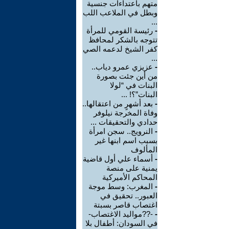
متهم باعتداءات جنسية
وبطل في الملاعب اللب
...
-
رئيسة القومي للمرأة
تتوجه بالشكر لمحافظ
كفر الشيخ لدعمه الصي
...
-
عزيزي عمرو دياب..
من أين جئت بصورة
البنات في “لولا
البنات”؟! ...
-
بعد أشهرٍ من اعتقالها..
وفاة المخرجة نيلوفر
حدادي والتحقيقات ...
-
النرويج.. سجن امرأة
بسبب اسم ابنها غير
المألوف
-
أسماء علي أول قاضية
يمنية على منصة
المحاكم الأميركية
-
المغرب: وسط موجة
العبور.. تحقيق في
اغتصاب قاصر بسبتة
-
-??مواليد الاغتصاب-
في السودان: أطفال بلا