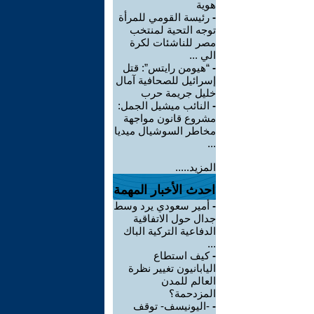
هوية
-
رئيسة القومي للمرأة
توجه التحية لمنتخب
مصر للناشئات لكرة
الي ...
-
“هيومن رايتس”: قتل
إسرائيل للصحافية آمال
خليل جريمة حرب
-
النائب ميشيل الجمل:
مشروع قانون مواجهة
مخاطر السوشيال ميديا
...
المزيد.....
احدث الأخبار المهمة
-
أمير سعودي يرد وسط
جدال حول الاتفاقية
الدفاعية التركية الباك
...
-
كيف استطاع
اليابانيون تغيير نظرة
العالم للمدن
المزدحمة؟
-
-اليونيسف- توقف