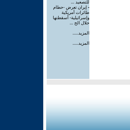
للتصعيد ...
-
إيران تعرض -حطام
طائرات أمريكية
وإسرائيلية- أسقطتها
خلال الح ...
المزيد.....
المزيد.....