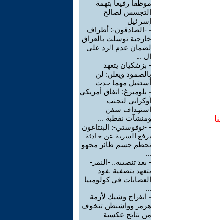
موظفا رفيعا بتهمة
التجسس لصالح
إسرائيل
-
-الصادقون-: أطراف
خارجية توسلت بالعراق
لضمان عدم الرد على
ال ...
-
بزشكيان يتعهد
بالصمود ويعلن: لن
أستقيل مهما حدث
-
بلومبرغ: اتفاق أمريكي
أوكراني لتجنب
استهداف سفن
ا
ومنشآت نفطية ...
-
-نوفوستي-: البنتاغون
يرفع السرية عن حادثة
تحطم جسم طائر مجهو
...
-
بعد تنصيبه.. -النمر-
يتعهد بتصفية نفوذ
العصابات في كولومبيا
...
-
انفراج وشيك لأزمة
هرمز وواشنطن تتخوف
من نتائج عكسية