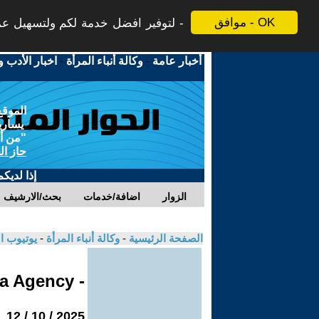
موافق - OK
لتوفير افضل خدمة لكم ولتسهيل عملي
أخبار عامة
-
وكالة أنباء المرأة
-
اخبار الأدب و
الموقع
يسارية
"من أج
حاز ال
إذا لديك
الزوار
اضافة/خدمات
بحث/الارشيف
الصفحة الرئيسية
-
وكالة أنباء المرأة
-
يوتيوب ا
- Jinha Agency
2025 / 10 / 12