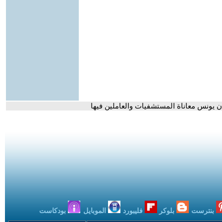
 يونس معاناة المستشفيات والعاملين فيها
بنترست
بلوكر
فليبورد
الموبايل
بودكاست