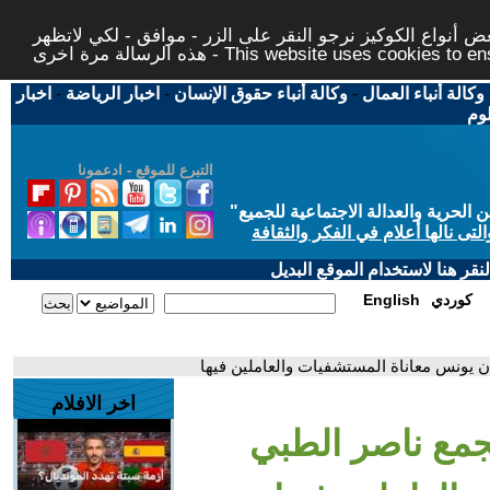
 أنواع الكوكيز نرجو النقر على الزر - موافق - لكي لاتظهر
This website uses cookies to ensure you ge
وكالة أنباء العمال
-
وكالة أنباء حقوق الإنسان
-
اخبار الرياضة
-
اخبار
لوم
التبرع للموقع - ادعمونا
حرية والعدالة الاجتماعية للجميع
"
تى نالها أعلام في الفكر والثقافة
قر هنا لاستخدام الموقع البديل
كوردي
English
 يونس معاناة المستشفيات والعاملين فيها
اخر الافلام
جمع ناصر الطبي