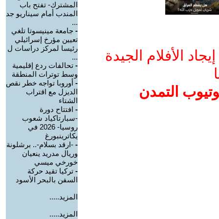
المشترك- تفتح باب
المندب أمام سيناريو جد
...
-
جامعة مينيسوتا تلغي
تعيين مؤرخ إسرائيلي
رئيسا لمركز دراسات ل
جاد الأفلام الجيدة
...
-
تحالفات ردع إقليمية
ا
وسط توترات المنطقة
-
أوروبا تواجه خطر نقص
وتيوب التمدن
الديزل مع اقتراب
الشتاء
-
افتتاح دورة
-سبارتاكياد شعوب
روسيا- 2026 في
يكاترينبورغ
-
-ارقد بسلام-.. برشلونة
وريال مدريد ينعيان
خورخي ميسي
-
تركيا تقيد حركة
السفن بالبحر الأسود
المزيد.....
المزيد.....