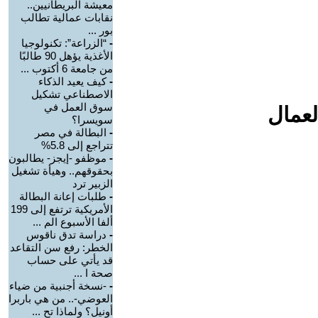
معيشة البريطانيين..
نقابات عمالية تطالب
بور ...
-
“الزراعة”: تكنولوجيا
الأغذية يؤهل 90 طالبًا
من جامعة 6 أكتوب ...
-
كيف يعيد الذكاء
الاصطناعي تشكيل
سوق العمل في
لعمال
سويسرا؟
-
البطالة في مصر
تتراجع إلى 5.8%
-
موظفو -إيجز- يطالبون
بحقوقهم.. وهيأة تشغيل
الزبير ترد
-
طلبات إعانة البطالة
الأمريكية ترتفع إلى 199
ألفا الأسبوع الم ...
-
دراسة تدق ناقوس
الخطر: رفع سن التقاعد
قد يأتي على حساب
صحة ا ...
-
-نسخة أجنبية من ضياء
العوضي-.. من هي باربرا
أونيل؟ ولماذا تح ...