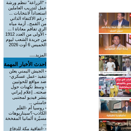
-
“الزراعة” تنظم ورشة
عمل لتدريب العاملين
استعداداً لانتخابات ...
-
رغم الاكتفاء الذاتي
من القمح.. أزمة مياه
الري تفاقم معاناة ا ...
-
الأولى من العدد 1912
من جريدة الشعب ليوم
الخميس 6 أوت 2026
المزيد.....
احدث الأخبار المهمة
-
الجيش اليمني يعلن
تنفيذ -عمل عسكري-
ضد مواقع للحوثيين
-
وسط تكهنات حول
صحته.. إعلام إيراني
ينشر فيديو لمجتبى
خامنئي ...
-
روسيا أم -العَلَم
الكاذب-؟سيناريوهات
مسيّرة ألمانيا المفخخة
...
-
-اتفاقية مكة للدفاع