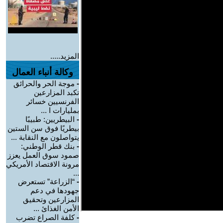
المزيد.....
وكالة أنباء العمال
-
موجة الحر والحرائق
تكبد المزارعين
الفرنسيين خسائر
بمليارات ا ...
-
البيطريين: طبيبًا
بيطريًا فوق سن الستين
يتواصلون مع النقابة ...
-
بنك قطر الوطني:
صمود سوق العمل يعزز
مرونة الاقتصاد الأمريكي
...
-
“الزراعة” تستعرض
جهودها في دعم
المزارعين وتحقيق
الأمن الغذائ ...
-
كلفة الصراع تضرب