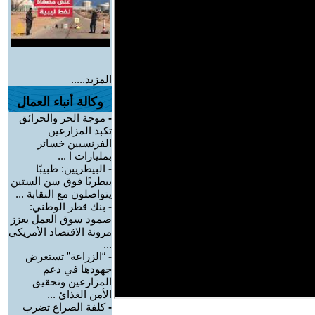
المزيد.....
وكالة أنباء العمال
-
موجة الحر والحرائق
تكبد المزارعين
الفرنسيين خسائر
بمليارات ا ...
-
البيطريين: طبيبًا
بيطريًا فوق سن الستين
يتواصلون مع النقابة ...
-
بنك قطر الوطني:
صمود سوق العمل يعزز
مرونة الاقتصاد الأمريكي
...
-
“الزراعة” تستعرض
جهودها في دعم
المزارعين وتحقيق
الأمن الغذائ ...
-
كلفة الصراع تضرب