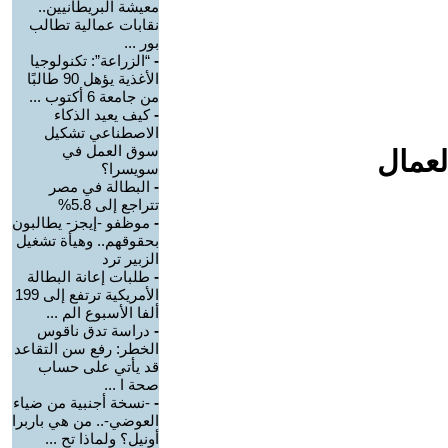
معيشة البريطانيين..
نقابات عمالية تطالب
بور ...
-
“الزراعة”: تكنولوجيا
الأغذية يؤهل 90 طالبًا
من جامعة 6 أكتوب ...
-
كيف يعيد الذكاء
الاصطناعي تشكيل
سوق العمل في
لعمال
سويسرا؟
-
البطالة في مصر
تتراجع إلى 5.8%
-
موظفو -إيجز- يطالبون
بحقوقهم.. وهيأة تشغيل
الزبير ترد
-
طلبات إعانة البطالة
الأمريكية ترتفع إلى 199
ألفا الأسبوع الم ...
-
دراسة تدق ناقوس
الخطر: رفع سن التقاعد
قد يأتي على حساب
صحة ا ...
-
-نسخة أجنبية من ضياء
العوضي-.. من هي باربرا
أونيل؟ ولماذا تح ...