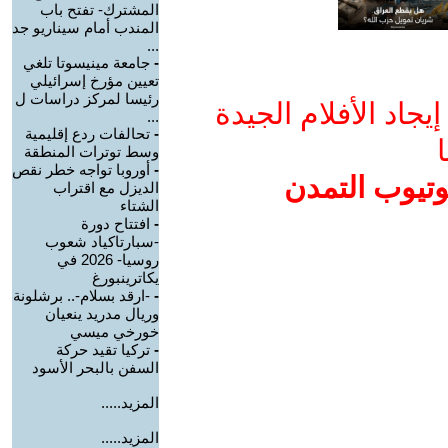
المشترك- تفتح باب
المندب أمام سيناريو جد
...
-
جامعة مينيسوتا تلغي
تعيين مؤرخ إسرائيلي
رئيسا لمركز دراسات ل
جاد الأفلام الجيدة
...
-
تحالفات ردع إقليمية
ا
وسط توترات المنطقة
-
أوروبا تواجه خطر نقص
وتيوب التمدن
الديزل مع اقتراب
الشتاء
-
افتتاح دورة
-سبارتاكياد شعوب
روسيا- 2026 في
يكاترينبورغ
-
-ارقد بسلام-.. برشلونة
وريال مدريد ينعيان
خورخي ميسي
-
تركيا تقيد حركة
السفن بالبحر الأسود
المزيد.....
المزيد.....