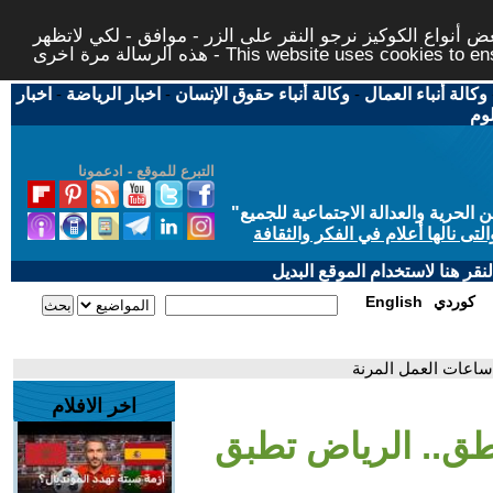
 أنواع الكوكيز نرجو النقر على الزر - موافق - لكي لاتظهر
This website uses cookies to ensure you ge
وكالة أنباء العمال
-
وكالة أنباء حقوق الإنسان
-
اخبار الرياضة
-
اخبار
لوم
التبرع للموقع - ادعمونا
حرية والعدالة الاجتماعية للجميع
"
تى نالها أعلام في الفكر والثقافة
قر هنا لاستخدام الموقع البديل
كوردي
English
اخر الافلام
عة | تشمل 6 مناطق.. الرياض تطبق