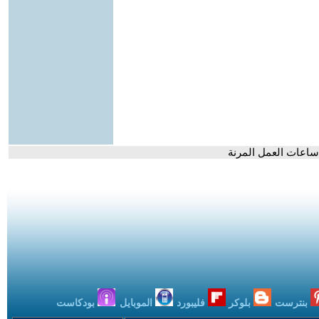
بنترست
بلوكر
فليبورد
الموبايل
بودكاست