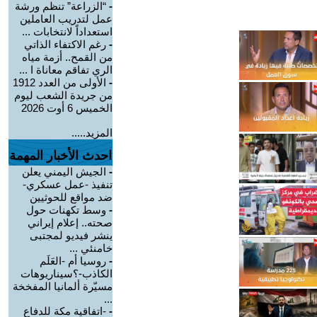
-
“الزراعة” تنظم ورشة
عمل لتدريب العاملين
استعداداً لانتخابات ...
-
رغم الاكتفاء الذاتي
من القمح.. أزمة مياه
الري تفاقم معاناة ا ...
-
الأولى من العدد 1912
من جريدة الشعب ليوم
الخميس 6 أوت 2026
المزيد.....
احدث الأخبار المهمة
-
الجيش اليمني يعلن
تنفيذ -عمل عسكري-
ضد مواقع للحوثيين
-
وسط تكهنات حول
صحته.. إعلام إيراني
ينشر فيديو لمجتبى
خامنئي ...
-
روسيا أم -العَلَم
الكاذب-؟سيناريوهات
مسيّرة ألمانيا المفخخة
...
-
-اتفاقية مكة للدفاع