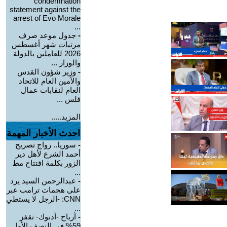
condemnation
statement against the
arrest of Evo Morale
...
-
جدول موعد صرف
مرتبات شهر أغسطس
2026 للعاملين بالدولة
والوزار ...
-
وزير شؤون القدس
والأمين العام للاتحاد
العام لنقابات عمال
فلس ...
المزيد.....
احدث الأخبار المهمة
-
سوريا.. رواج تصريح
أحمد الشرع لأهل دير
الزور بكلمة افتتاح مط
...
-
عبدالرحمن السيد يرد
على هجمات ترامب عبر
CNN: -الرجل لا يستطي
...
-
أرباح -أدنوك- تقفز
59% في النصف الأول