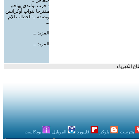
-
حزب بولندي يهاجم
مقترحا لنواب أوكرانيين
ويصفه بـ-الخطاب الإم
...
المزيد.....
المزيد.....
اع الكهرباء
بنترست
بلوكر
فليبورد
الموبايل
بودكاست