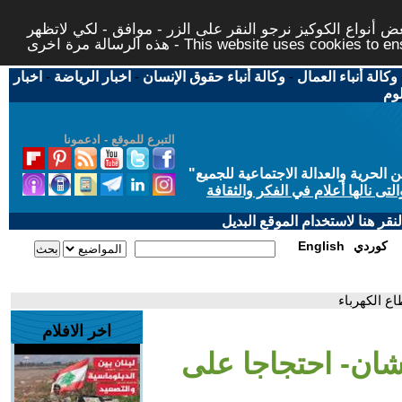
 أنواع الكوكيز نرجو النقر على الزر - موافق - لكي لاتظهر
This website uses cookies to ensure you ge
وكالة أنباء العمال
-
وكالة أنباء حقوق الإنسان
-
اخبار الرياضة
-
اخبار
لوم
التبرع للموقع - ادعمونا
حرية والعدالة الاجتماعية للجميع
"
تى نالها أعلام في الفكر والثقافة
قر هنا لاستخدام الموقع البديل
كوردي
English
اع الكهرباء
اخر الافلام
رشان- احتجاجا على