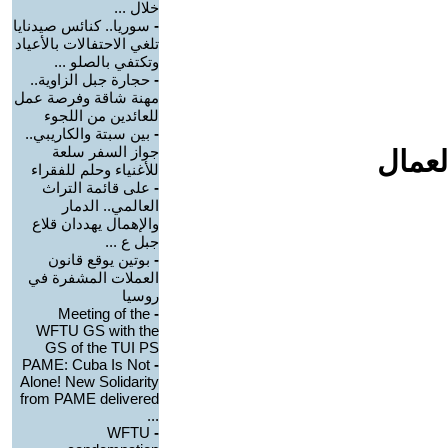
خلال ...
-
سوريا.. كنائس صيدنايا
تلغي الاحتفالات بالأعياد
وتكتفي بالصلو ...
-
حجارة جبل الزاوية..
مهنة شاقة وفرصة عمل
للعائدين من اللجوء
-
بين سبتة والكاريبي..
جواز السفر سلعة
لعمال
للأغنياء وحلم للفقراء
-
على قائمة التراث
العالمي.. الدمار
والإهمال يهددان قلاع
جبل ع ...
-
بوتين يوقع قانون
العملات المشفرة في
روسيا
Meeting of the
-
WFTU GS with the
GS of the TUI PS
PAME: Cuba Is Not
-
Alone! New Solidarity
from PAME delivered
...
WFTU
-