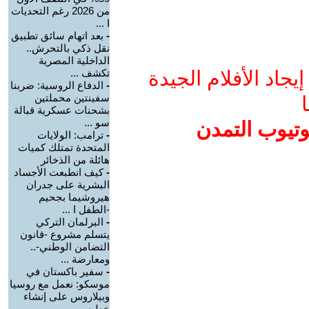
من 2026 رغم التحديات
ا ...
-
بعد اتهام سائق تطبيق
نقل ذكي بالتحرش..
الداخلية المصرية
جاد الأفلام الجيدة
تكشف ...
-
الدفاع الروسية: ضربنا
سفينتين محملتين
ا
بشحنات عسكرية قبالة
سو ...
وتيوب التمدن
-
ترامب: الولايات
المتحدة تمتلك كميات
هائلة من الذخائر
-
كيف انطبعت الأجساد
البشرية على جدران
هيروشيما بجحيم
-الطفل ا ...
-
البرلمان التركي
يتسلم مشروع -قانون
التضامن الوطني-..
ومعارضة ...
-
سفير باكستان في
موسكو: نعمل مع روسيا
وبيلاروس على إنشاء
خط س ...