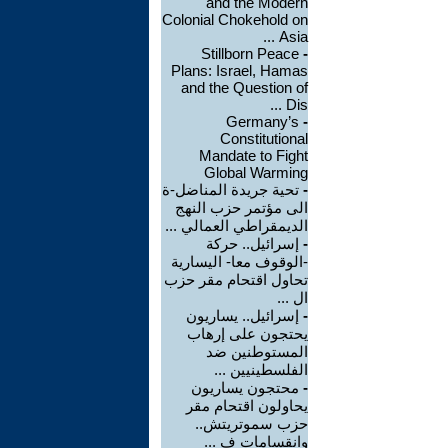
and the Modern
Colonial Chokehold on
Asia ...
Stillborn Peace
-
Plans: Israel, Hamas
and the Question of
Dis ...
Germany’s
-
Constitutional
Mandate to Fight
Global Warming
-
تحية جريدة المناضل-ة
الى مؤتمر حزب النهج
الديمقراطي العمالي ...
-
إسرائيل.. حركة
-الوقوف معا- اليسارية
تحاول اقتحام مقر حزب
ال ...
-
إسرائيل.. يساريون
يحتجون على إرهاب
المستوطنين ضد
الفلسطينيين ...
-
محتجون يساريون
يحاولون اقتحام مقر
حزب سموتريتش..
وانقسامات ف ...