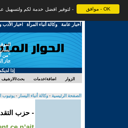
موافق - OK
لتوفير افضل خدمة لكم ولتسهيل عملي
أخبار عامة
-
وكالة أنباء المرأة
-
اخبار الأدب و
الموقع
يسارية
"من أج
حاز ال
إذا لديك
الزوار
اضافة/خدمات
بحث/الارشيف
الصفحة الرئيسية
-
وكالة أنباء اليسار
-
يوتيوب ا
- حزب التقدم
t ce n’ait