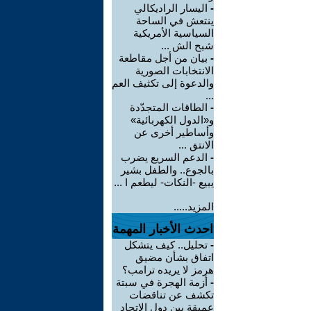
-
اليسار الراديكالي
ينتعش في الساحة
السياسية الأمريكية
شبح الش ...
-
بيان من أجل مقاطعة
الانتخابات الصورية
والدعوة إلى تكثيف العم
...
-
الطاقات المتجدّدة
و«الدول الكهربائية»
وأساطير أخرى عن
الانتق ...
-
الدعم السريع يضرب
بالجوع.. والطفل بشير
يبيع -النكات- ليطعم ا ...
المزيد.....
احدث الأخبار المهمة
-
تحليل.. كيف يتشكل
اتفاق بشأن مضيق
هرمز لا يريده ترامب؟
-
أزمة الهجرة في سبتة
تكشف عن تناقضات
عميقة بين دول الاتحاد