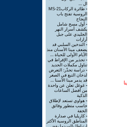
ال ...
-
طائرة الركابMS-21
الروسية تفتح باب
النجاح
-
أول مسح شامل
يكشف أسرار النهر
الجليدي على جبل
أرارات
-
التدخين السلبي قد
يضعف مينا الأسنان منذ
الأيام الأولى للحياة ...
-
تحذير من الإفراط في
تناول مكملات الحديد
-
دراسة تحذّر: التعرض
لدخان التبغ في الصغر
قد يدمر مينا الأسنا ...
ا
-
غوغل تعلن عن واحدة
من أفضل الساعات
الذكية
-
هواوي تستعد لإطلاق
حاسب متطور وفائق
الخفة
-
كاريليا في صدارة
المناطق الروسية الأكثر
ارتباطا بالسينما بفض ...