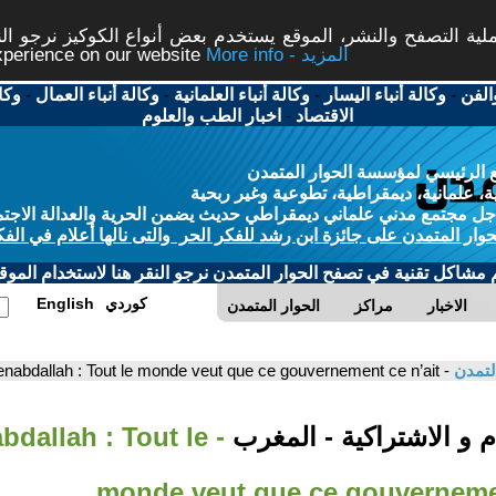
ة التصفح والنشر، الموقع يستخدم بعض أنواع الكوكيز نرجو النق
More info - المزيد
experience on our website
الفن
-
وكالة أنباء اليسار
-
وكالة أنباء العلمانية
-
وكالة أنباء العمال
-
وكا
الاقتصاد
-
اخبار الطب والعلوم
 الرئيسي لمؤسسة الحوار المتمدن
، علمانية، ديمقراطية، تطوعية وغير ربحية
ل مجتمع مدني علماني ديمقراطي حديث يضمن الحرية والعدالة الاجتم
حوار المتمدن على جائزة ابن رشد للفكر الحر والتى نالها أعلام في الفك
م مشاكل تقنية في تصفح الحوار المتمدن نرجو النقر هنا لاستخدام الموقع
كوردي
English
الاخبار
مراكز
الحوار المتمدن
لتمدن
- Benabdallah : Tout le monde veut que ce gouvernement ce n’ait
 و الاشتراكية - المغرب
abdallah : Tout le
monde veut que ce gouvernemen