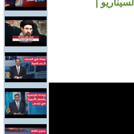
يناريو |