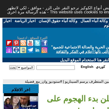
 أنواع الكوكيز نرجو النقر على الزر - موافق - لكي لاتظهر
This website uses cookies to ensure you ge
وكالة أنباء العمال
-
وكالة أنباء حقوق الإنسان
-
اخبار الرياضة
-
اخبار
لوم
التبرع للموقع - ادعمونا
حرية والعدالة الاجتماعية للجميع
"
تى نالها أعلام في الفكر والثقافة
قر هنا لاستخدام الموقع البديل
كوردي
English
ليمين المتطرف يرسم السيناريو | #ستوديو_وان_مع_فضيلة
اخر الافلام
لن بدء الهجوم على