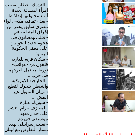
-
التشيك.. قطار يسحب
امرأة لمسافة بعيدة
أثناء محاولتها إنقاذ ط ...
-
بعد -اتفاقية مكة-.. لواء
مصري سابق يحذر من
إغراق المنطقة في ...
-
قتلى ومصابون في
هجوم جديد للحوثيين
على معقل الحكومة
اليمنية ...
-
سكان قرية بلغارية
قلقون من -عواقب-
تورط محتمل لقريتهم
في حرب ...
-
الخارجية الأمريكية:
واشنطن تتحرك لقطع
شريان التمويل غير
المش ...
-
سوريا...عبارة
-المعازف حرام- تنشر
على جدار معهد
موسيقي في دم ...
-
تعنت إسرائيلي يهدد
مسار التفاوض مع لبنان