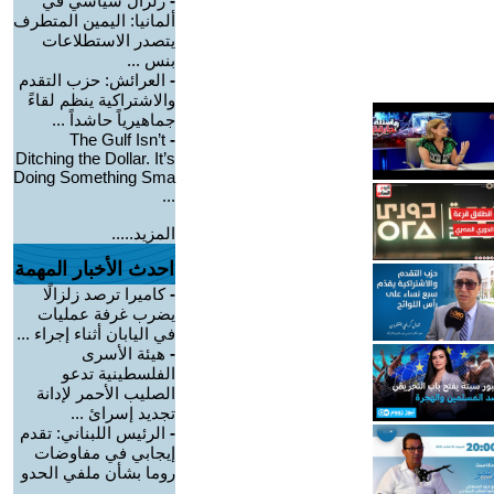
-
زلزال سياسي في
ألمانيا: اليمين المتطرف
يتصدر الاستطلاعات
بنس ...
-
العرائش: حزب التقدم
والاشتراكية ينظم لقاءً
جماهيرياً حاشداً ...
The Gulf Isn’t
-
Ditching the Dollar. It’s
Doing Something Sma
...
المزيد.....
احدث الأخبار المهمة
-
كاميرا ترصد زلزالًا
يضرب غرفة عمليات
في اليابان أثناء إجراء ...
-
هيئة الأسرى
الفلسطينية تدعو
الصليب الأحمر لإدانة
تجديد إسرائ ...
-
الرئيس اللبناني: تقدم
إيجابي في مفاوضات
روما بشأن ملفي الحدو
...