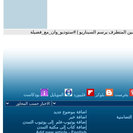
ليمين المتطرف يرسم السيناريو | #ستوديو_وان_مع_فضيلة
بنترست
بلوكر
فليبورد
الموبايل
بودكاست
اضافة موضوع جديد
التضامنية
اضافة خبر
إضافة يوتيوب-فلم إلى يوتيوب التمدن
إضافة كتاب إلى مكتبة التمدن
Add new article - English