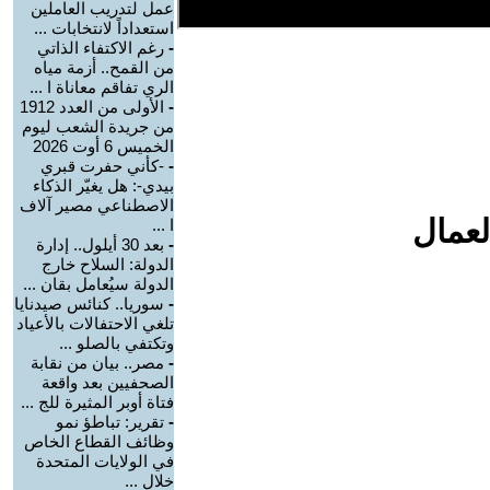
عمل لتدريب العاملين
استعداداً لانتخابات ...
-
رغم الاكتفاء الذاتي
من القمح.. أزمة مياه
الري تفاقم معاناة ا ...
-
الأولى من العدد 1912
من جريدة الشعب ليوم
الخميس 6 أوت 2026
-
-كأني حفرت قبري
بيدي-: هل يغيّر الذكاء
الاصطناعي مصير آلاف
لعمال
ا ...
-
بعد 30 أيلول.. إدارة
الدولة: السلاح خارج
الدولة سيُعامل بقان ...
-
سوريا.. كنائس صيدنايا
تلغي الاحتفالات بالأعياد
وتكتفي بالصلو ...
-
مصر.. بيان من نقابة
الصحفيين بعد واقعة
فتاة أوبر المثيرة للج ...
-
تقرير: تباطؤ نمو
وظائف القطاع الخاص
في الولايات المتحدة
خلال ...