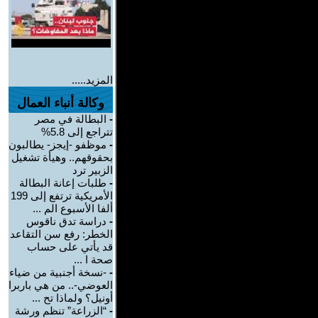
المزيد.....
وكالة أنباء العمال
-
البطالة في مصر
تتراجع إلى 5.8%
-
موظفو -إيجز- يطالبون
بحقوقهم.. وهيأة تشغيل
الزبير ترد
-
طلبات إعانة البطالة
الأمريكية ترتفع إلى 199
ألفا الأسبوع الم ...
-
دراسة تدق ناقوس
الخطر: رفع سن التقاعد
قد يأتي على حساب
صحة ا ...
-
-نسخة أجنبية من ضياء
العوضي-.. من هي باربرا
أونيل؟ ولماذا تح ...
-
“الزراعة” تنظم ورشة