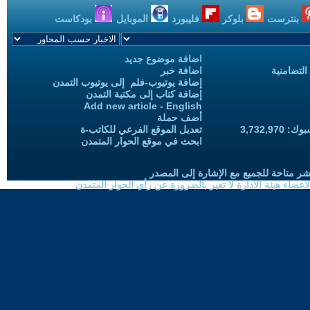
بنترست
بلوكر
فليبورد
الموبايل
بودكاست
اضافة موضوع جديد
التضامنية
اضافة خبر
إضافة يوتيوب-فلم إلى يوتيوب التمدن
إضافة كتاب إلى مكتبة التمدن
Add new article - English
أضف حملة
3,732,97
تعديل الموقع الفرعي للكاتب-ة
ابحث في موقع الحوار المتمدن
شر متاحة للجميع مع الإشارة إلى المصدر
ضاء هيئة الادارة لا تعبر بالضرورة عن رأي الحوار المتمدن