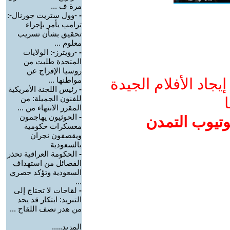
مرة ف ...
-
-وول ستريت جورنال-:
ترامب يأمر بإجراء
تحقيق بشأن تسريب
معلوم ...
-
-رويترز-: الولايات
المتحدة طلبت من
روسيا الإفراج عن
جاد الأفلام الجيدة
مواطنها ...
-
رئيس اللجنة الأمريكية
للفنون الجميلة: من
ا
المقرر الانتهاء من ...
-
الحوثيون يهاجمون
وتيوب التمدن
معسكرات حكومية
ويقصفون نجران
بالسعودية
-
الحكومة العراقية تحذر
الفصائل من استهداف
السعودية وتؤكد حصري
...
-
لقاحات لا تحتاج إلى
التبريد: ابتكار قد يحد
من هدر نصف اللقاح ...
المزيد.....