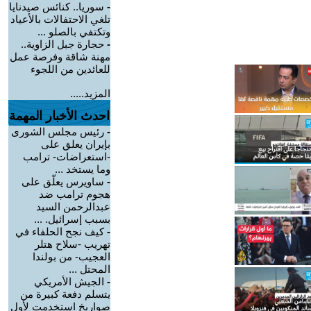
-
سوريا.. كنائس صيدنايا
تلغي الاحتفالات بالأعياد
وتكتفي بالصلو ...
-
حجارة جبل الزاوية..
مهنة شاقة وفرصة عمل
للعائدين من اللجوء
المزيد.....
احدث الأخبار المهمة
-
رئيس مجلس الشورى
بإيران يعلق على
-استعراضات- ترامب
وما يستخد ...
-
ساويرس يعلّق على
هجوم ترامب ضد
عبدالرحمن السيد
بسبب إسرائيل. ...
-
كيف نجح الحلفاء في
تهريب -سلاح هتلر
العجيب- من بولندا
المحتل ...
-
الجيش الأمريكي
يتسلم دفعة كبيرة من
صواريخ استخدمت لأول