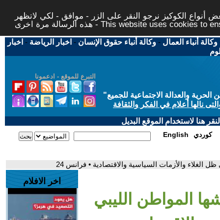
 أنواع الكوكيز نرجو النقر على الزر - موافق - لكي لاتظهر
This website uses cookies to ensure you ge
وكالة أنباء العمال
-
وكالة أنباء حقوق الإنسان
-
اخبار الرياضة
-
اخبار
لوم
التبرع للموقع - ادعمونا
حرية والعدالة الاجتماعية للجميع
"
تى نالها أعلام في الفكر والثقافة
قر هنا لاستخدام الموقع البديل
كوردي
English
ل الغلاء والأزمات السياسية والاقتصادية • فرانس 24
اخر الافلام
شها المواطن الليبي