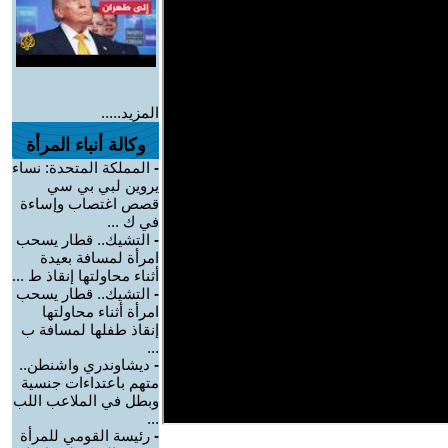
المزيد.....
وكالة أنباء المرأة
-
المملكة المتحدة: نساء
يروين لبي بي سي
قصص اغتصاب وإساءة
في ك ...
-
التشيك.. قطار يسحب
امرأة لمسافة بعيدة
أثناء محاولتها إنقاذ ط ...
-
التشيك.. قطار يسحب
امرأة أثناء محاولتها
إنقاذ طفلها لمسافة ب
...
-
ديشاوندري واشنطن..
متهم باعتداءات جنسية
وبطل في الملاعب اللب
...
-
رئيسة القومي للمرأة