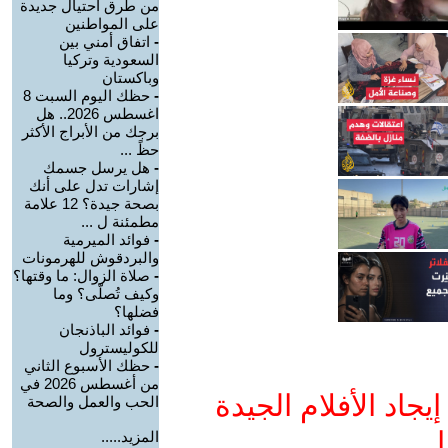
من طرق احتيال جديدة
على المواطنين
-
اتفاق أمني بين
السعودية وتركيا
وباكستان
-
حظك اليوم السبت 8
اغسطس 2026.. هل
برجك من الأبراج الأكثر
حظً ...
-
هل يرسل جسمك
إشارات تدل على أنك
بصحة جيدة؟ 12 علامة
مطمئنة ل ...
-
فوائد الميرمية
والبردقوش للهرمونات
-
صلاة الزوال: ما وقتها؟
وكيف تُصلّى؟ وما
فضلها؟
-
فوائد الباذنجان
للكوليسترول
-
حظك الأسبوع الثاني
من أغسطس 2026 في
جاد الأفلام الجيدة
الحب والعمل والصحة
ا
المزيد.....