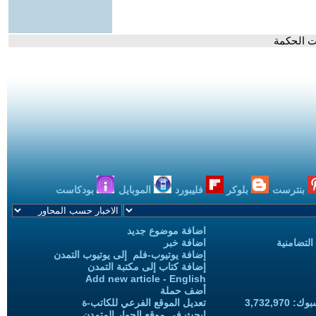
قت الحكمة
بنترست
بلوكر
فليبورد
الموبايل
بودكاست
اضافة موضوع جديد
التضامنية
اضافة خبر
إضافة يوتيوب-فلم إلى يوتيوب التمدن
إضافة كتاب إلى مكتبة التمدن
Add new article - English
أضف حملة
3,732,97
تعديل الموقع الفرعي للكاتب-ة
ابحث في موقع الحوار المتمدن