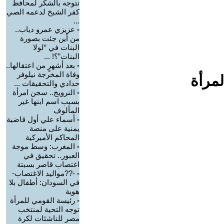
تتوجه بالشكر لمحافظ
كفر الشيخ لدعمه الصي
...
-
عزيزي عمرو دياب..
من أين جئت بصورة
البنات في “لولا
البنات”؟! ...
-
بعد أشهرٍ من اعتقالها..
وفاة المخرجة نيلوفر
لمرأة
حدادي والتحقيقات ...
-
النرويج.. سجن امرأة
بسبب اسم ابنها غير
المألوف
-
أسماء علي أول قاضية
يمنية على منصة
المحاكم الأميركية
-
المغرب: وسط موجة
العبور.. تحقيق في
اغتصاب قاصر بسبتة
-
-??مواليد الاغتصاب-
في السودان: أطفال بلا
هوية
-
رئيسة القومي للمرأة
توجه التحية لمنتخب
مصر للناشئات لكرة