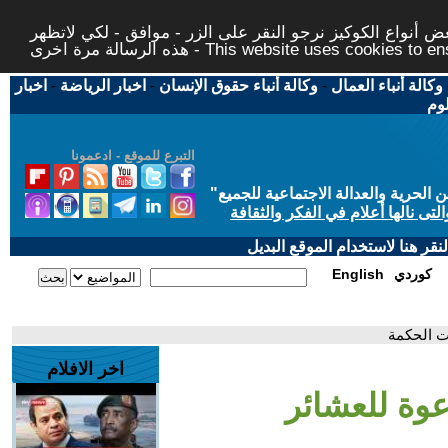
 أنواع الكوكيز نرجو النقر على الزر - موافق - لكي لاتظهر
This website uses cookies to ensure you ge
وكالة أنباء العمال
-
وكالة أنباء حقوق الإنسان
-
اخبار الرياضة
-
اخبار
لوم
التبرع للموقع - ادعمونا
حرية والعدالة الاجتماعية للجميع
"
تى نالها أعلام في الفكر والثقافة
قر هنا لاستخدام الموقع البديل
كوردي
English
قت الحكمة
اخر الافلام
عوة للعشائر