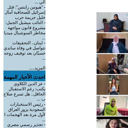
الي ...
-
“هيومن رايتس”: قتل
إسرائيل للصحافية آمال
خليل جريمة حرب
-
النائب ميشيل الجمل:
مشروع قانون مواجهة
مخاطر السوشيال ميديا
...
-
لبنان.. التحقيقات
تتواصل في وفاة ساندي
حسيّان بعد توقيف زوجه
...
المزيد.....
احدث الأخبار المهمة
-
عز الدين الكلاوي
يكتب: رغم الاستقبال
الحافل.. هل تسرع صلاح
ب ...
-
رئيس الاستخبارات
السعودية يزور العراق
لأول مرة بعد الهجمات ا
...
-
تحذير رسمي مصري