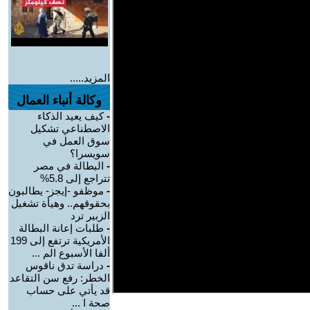
المزيد.....
وكالة أنباء العمال
-
كيف يعيد الذكاء
الاصطناعي تشكيل
سوق العمل في
سويسرا؟
-
البطالة في مصر
تتراجع إلى 5.8%
-
موظفو -إيجز- يطالبون
بحقوقهم.. وهيأة تشغيل
الزبير ترد
-
طلبات إعانة البطالة
الأمريكية ترتفع إلى 199
ألفا الأسبوع الم ...
-
دراسة تدق ناقوس
الخطر: رفع سن التقاعد
قد يأتي على حساب
صحة ا ...