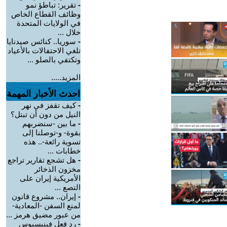
-
تقرير: تباطؤ نمو
وظائف القطاع الخاص
في الولايات المتحدة
خلال ...
-
سوريا.. كنائس صيدنايا
تلغي الاحتفالات بالأعياد
وتكتفي بالصلو ...
المزيد.....
احدث الأخبار المهمة
-
كيف تقفز في نهر
النيل من دون أن تبتل؟
-
ما بين -سنضربهم
بقوة- و-توصلنا إلى
تسوية رائعة-.. هذه
خطابات ...
-
هل تشجع تقارير تراجع
مخزون الذخائر
الأمريكية إيران على
التصع ...
-
إيران.. مشروع قانون
لمنع السفن -المعادية-
من عبور مضيق هرمز ...
-
رد فعل فينيسيوس