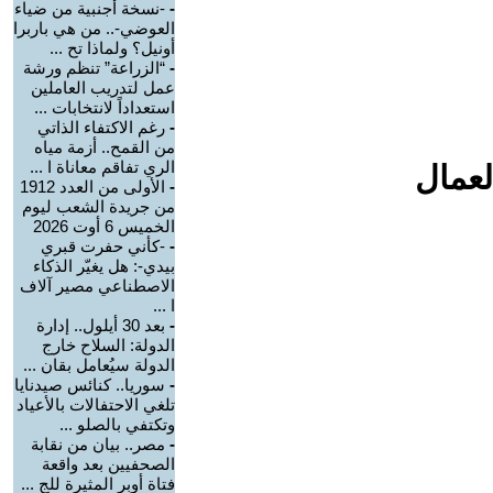
-
-نسخة أجنبية من ضياء
العوضي-.. من هي باربرا
أونيل؟ ولماذا تح ...
-
“الزراعة” تنظم ورشة
عمل لتدريب العاملين
استعداداً لانتخابات ...
-
رغم الاكتفاء الذاتي
من القمح.. أزمة مياه
الري تفاقم معاناة ا ...
لعمال
-
الأولى من العدد 1912
من جريدة الشعب ليوم
الخميس 6 أوت 2026
-
-كأني حفرت قبري
بيدي-: هل يغيّر الذكاء
الاصطناعي مصير آلاف
ا ...
-
بعد 30 أيلول.. إدارة
الدولة: السلاح خارج
الدولة سيُعامل بقان ...
-
سوريا.. كنائس صيدنايا
تلغي الاحتفالات بالأعياد
وتكتفي بالصلو ...
-
مصر.. بيان من نقابة
الصحفيين بعد واقعة
فتاة أوبر المثيرة للج ...