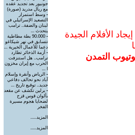
جونيور بعد تجديد عقده
مع ريال مدريد (صورة)
-
وسط استمرار
التصعيد الإسرائيلي في
لبنان والضفة.. ترامب
يتحدث ...
جاد الأفلام الجيدة
-
90.000 بطة مطاطية
تتسابق في نهر شيكاغو
ا
دعما للأعمال الخيرية ...
-
أزمة الذخائر تطارد
وتيوب التمدن
ترامب.. هل استنزفت
الحرب مع إيران مخزون
ا ...
-
الرياض وأنقرة وإسلام
آباد نحو تحالف دفاعي
جديد.. توقيع تاريخ ...
-
برلين تكشف عن مقعد
بألوان قوس قزح
لضحايا هجوم مسيرة
الفخر
المزيد.....
المزيد.....