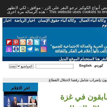
 أنواع الكوكيز نرجو النقر على الزر - موافق - لكي لاتظهر
This website uses cookies to ensure you ge
وكالة أنباء العمال
-
وكالة أنباء حقوق الإنسان
-
اخبار الرياضة
-
اخبار
لوم
التبرع للموقع - ادعمونا
حرية والعدالة الاجتماعية للجميع
"
تى نالها أعلام في الفكر والثقافة
قر هنا لاستخدام الموقع البديل
كوردي
English
ون بإضراب شامل رفضا لاحتلال القطاع
اخر الافلام
ابقون في غزة