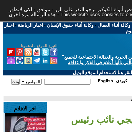
 أنواع الكوكيز نرجو النقر على الزر - موافق - لكي لاتظهر
This website uses cookies to ensure you ge
وكالة أنباء العمال
-
وكالة أنباء حقوق الإنسان
-
اخبار الرياضة
-
اخبار
لوم
التبرع للموقع - ادعمونا
حرية والعدالة الاجتماعية للجميع
"
تى نالها أعلام في الفكر والثقافة
قر هنا لاستخدام الموقع البديل
كوردي
English
اخر الافلام
يجي نائب رئيس