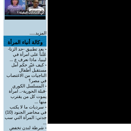
المزيد.....
وكالة أنباء المرأة
-
بعد تطبيق -حد الزنا-
عَلَناً على امرأة في
ليبيا، ماذا نعرف ع ...
-
كيف غيّر حكم أمل
مستقبل أطفال
الناجيات من الاغتصاب
في مصر؟
-
المسلسل الكوري
-قبلة الحورية-.. امرأة
يموت كل من يقترب
منها ...
-
سرديات ما لا يكتب
في محاضر الجنود (10)
جدتي: المرأة التي سب
...
-
شرطة لندن تخفض