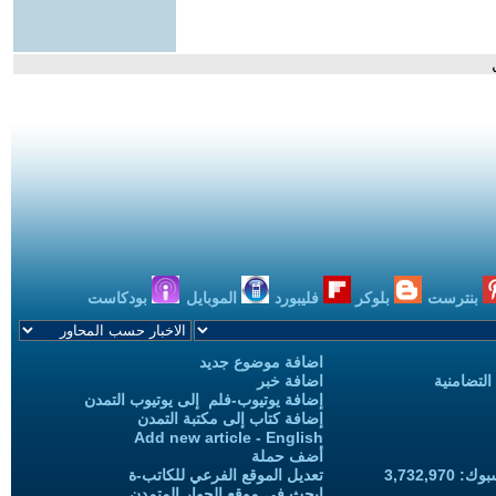
بنترست
بلوكر
فليبورد
الموبايل
بودكاست
اضافة موضوع جديد
التضامنية
اضافة خبر
إضافة يوتيوب-فلم إلى يوتيوب التمدن
إضافة كتاب إلى مكتبة التمدن
Add new article - English
أضف حملة
3,732,97
تعديل الموقع الفرعي للكاتب-ة
ابحث في موقع الحوار المتمدن