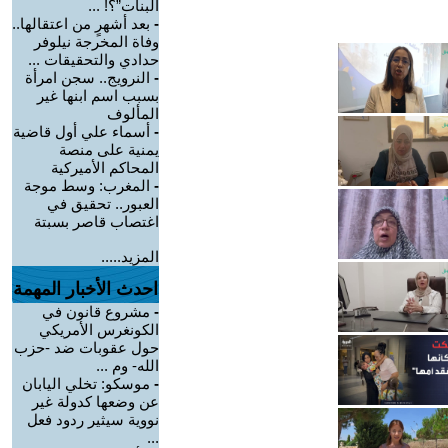
البنات”؟! ...
-
بعد أشهرٍ من اعتقالها..
وفاة المخرجة نيلوفر
حدادي والتحقيقات ...
-
النرويج.. سجن امرأة
بسبب اسم ابنها غير
المألوف
-
أسماء علي أول قاضية
يمنية على منصة
المحاكم الأميركية
-
المغرب: وسط موجة
العبور.. تحقيق في
اغتصاب قاصر بسبتة
المزيد.....
احدث الأخبار المهمة
-
مشروع قانون في
الكونغرس الأمريكي
حول عقوبات ضد -حزب
الله- وم ...
-
موسكو: تخلي اليابان
عن وضعها كدولة غير
نووية سيثير ردود فعل
...