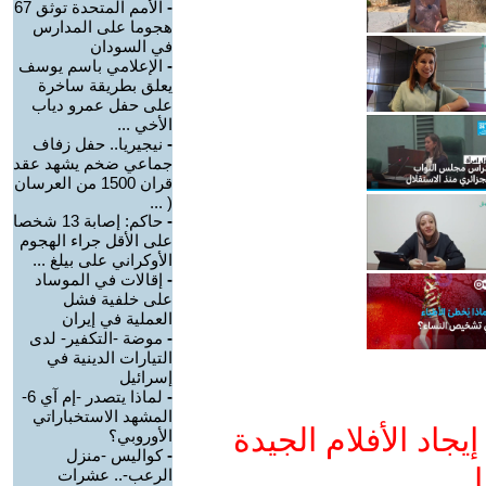
-
الأمم المتحدة توثق 67
هجوما على المدارس
في السودان
-
الإعلامي باسم يوسف
يعلق بطريقة ساخرة
على حفل عمرو دياب
الأخي ...
-
نيجيريا.. حفل زفاف
جماعي ضخم يشهد عقد
قران 1500 من العرسان
( ...
-
حاكم: إصابة 13 شخصا
على الأقل جراء الهجوم
الأوكراني على بيلغ ...
-
إقالات في الموساد
على خلفية فشل
العملية في إيران
-
موضة -التكفير- لدى
التيارات الدينية في
إسرائيل
-
لماذا يتصدر -إم آي 6-
المشهد الاستخباراتي
جاد الأفلام الجيدة
الأوروبي؟
-
كواليس -منزل
ا
الرعب-.. عشرات