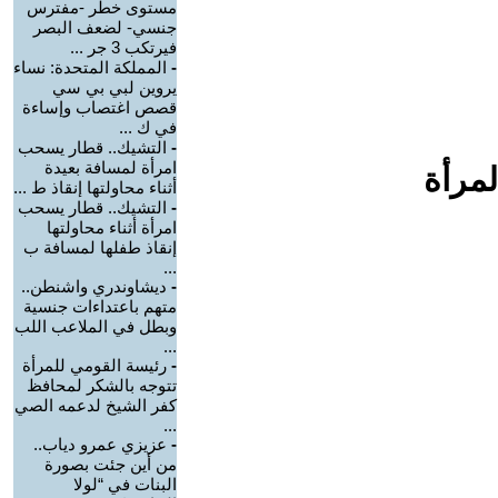
مستوى خطر -مفترس
جنسي- لضعف البصر
فيرتكب 3 جر ...
-
المملكة المتحدة: نساء
يروين لبي بي سي
قصص اغتصاب وإساءة
في ك ...
-
التشيك.. قطار يسحب
امرأة لمسافة بعيدة
لمرأة
أثناء محاولتها إنقاذ ط ...
-
التشيك.. قطار يسحب
امرأة أثناء محاولتها
إنقاذ طفلها لمسافة ب
...
-
ديشاوندري واشنطن..
متهم باعتداءات جنسية
وبطل في الملاعب اللب
...
-
رئيسة القومي للمرأة
تتوجه بالشكر لمحافظ
كفر الشيخ لدعمه الصي
...
-
عزيزي عمرو دياب..
من أين جئت بصورة
البنات في “لولا