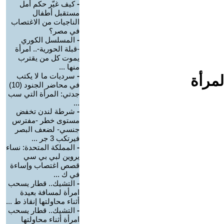
-
كيف غيّر حكم أمل
مستقبل أطفال
الناجيات من الاغتصاب
في مصر؟
-
المسلسل الكوري
-قبلة الحورية-.. امرأة
يموت كل من يقترب
منها ...
-
سرديات ما لا يكتب
لمرأة
في محاضر الجنود (10)
جدتي: المرأة التي سب
...
-
شرطة لندن تخفض
مستوى خطر -مفترس
جنسي- لضعف البصر
فيرتكب 3 جر ...
-
المملكة المتحدة: نساء
يروين لبي بي سي
قصص اغتصاب وإساءة
في ك ...
-
التشيك.. قطار يسحب
امرأة لمسافة بعيدة
أثناء محاولتها إنقاذ ط ...
-
التشيك.. قطار يسحب
امرأة أثناء محاولتها