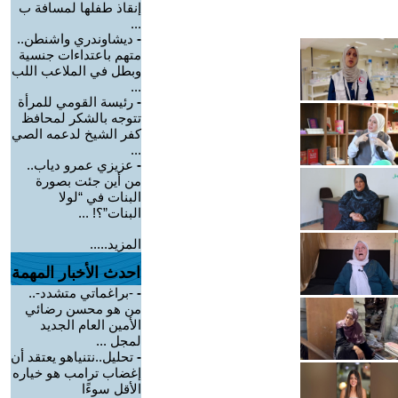
إنقاذ طفلها لمسافة ب
...
-
ديشاوندري واشنطن..
متهم باعتداءات جنسية
وبطل في الملاعب اللب
...
-
رئيسة القومي للمرأة
تتوجه بالشكر لمحافظ
كفر الشيخ لدعمه الصي
...
-
عزيزي عمرو دياب..
من أين جئت بصورة
البنات في “لولا
البنات”؟! ...
المزيد.....
احدث الأخبار المهمة
-
-براغماتي متشدد-..
من هو محسن رضائي
الأمين العام الجديد
لمجل ...
-
تحليل..نتنياهو يعتقد أن
إغضاب ترامب هو خياره
الأقل سوءًا