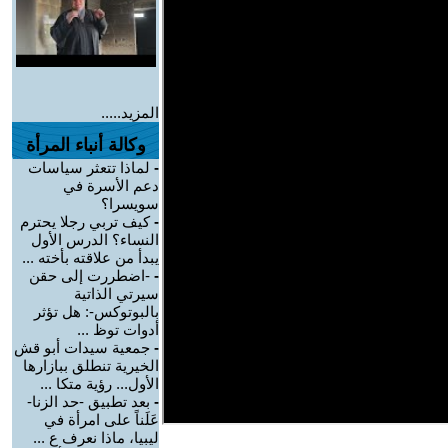
المزيد.....
وكالة أنباء المرأة
-
لماذا تتعثر سياسات
دعم الأسرة في
سويسرا؟
-
كيف تربي رجلا يحترم
النساء؟ الدرس الأول
يبدأ من علاقته بأخته ...
-
-اضطررت إلى حقن
سيرتي الذاتية
بالبوتوكس-: هل تؤثر
أدوات توظ ...
-
جمعية سيدات أبو قش
الخيرية تنطلق ببازارها
الأول... رؤية متكا ...
-
بعد تطبيق -حد الزنا-
عَلَناً على امرأة في
ليبيا، ماذا نعرف ع ...