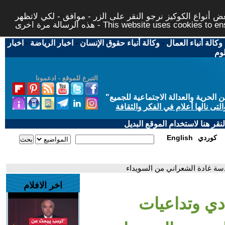
 أنواع الكوكيز نرجو النقر على الزر - موافق - لكي لاتظهر
This website uses cookies to ensure you ge
وكالة أنباء العمال
-
وكالة أنباء حقوق الإنسان
-
اخبار الرياضة
-
اخبار
لوم
التبرع للموقع - ادعمونا
حرية والعدالة الاجتماعية للجميع
"
تى نالها أعلام في الفكر والثقافة
قر هنا لاستخدام الموقع البديل
كوردي
English
دسة غادة الشعراني من السويداء
اخر الافلام
دي وتداعيات