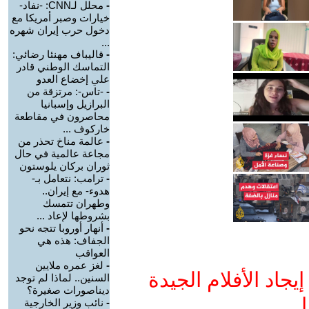
-
محلل لـCNN: -نفاد-
خيارات وصبر أمريكا مع
دخول حرب إيران شهره
...
-
قاليباف مهنئا رضائي:
التماسك الوطني قادر
علي إخضاع العدو
-
-تاس-: مرتزقة من
البرازيل وإسبانيا
محاصرون في مقاطعة
خاركوف ...
-
عالمة مناخ تحذر من
مجاعة عالمية في حال
ثوران بركان يلوستون
-
ترامب: نتعامل بـ-
هدوء- مع إيران..
وطهران تتمسك
بشروطها لإعاد ...
-
أنهار أوروبا تتجه نحو
الجفاف: هذه هي
العواقب
-
لغز عمره ملايين
جاد الأفلام الجيدة
السنين.. لماذا لم توجد
ديناصورات صغيرة؟
ا
-
نائب وزير الخارجية