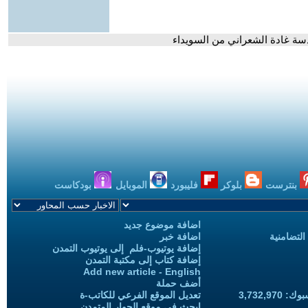
دسة غادة الشعراني من السويداء
بنترست
بلوكر
فليبورد
الموبايل
بودكاست
اضافة موضوع جديد
التضامنية
اضافة خبر
إضافة يوتيوب-فلم إلى يوتيوب التمدن
إضافة كتاب إلى مكتبة التمدن
Add new article - English
أضف حملة
3,732,97
تعديل الموقع الفرعي للكاتب-ة
ابحث في موقع الحوار المتمدن