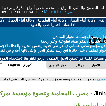
ة التصفح والنشر، الموقع يستخدم بعض أنواع الكوكيز نرجو النق
More info - المزيد
experience on our website
الفن
-
وكالة أنباء اليسار
-
وكالة أنباء العلمانية
-
وكالة أنباء العمال
-
وكا
الاقتصاد
-
اخبار الطب والعلوم
 الرئيسي لمؤسسة الحوار المتمدن
، علمانية، ديمقراطية، تطوعية وغير ربحية
ل مجتمع مدني علماني ديمقراطي حديث يضمن الحرية والعدالة الاجتم
حوار المتمدن على جائزة ابن رشد للفكر الحر والتى نالها أعلام في الفك
م مشاكل تقنية في تصفح الحوار المتمدن نرجو النقر هنا لاستخدام الموقع
كوردي
English
الاخبار
مراكز
الحوار المتمدن
لتمدن
- مصر... المحامية وعضوة مؤسسة بمركز -ساس- الحقوقي ايمان اب
- مصر... المحامية وعضوة مؤسسة بمرك
ن ابراهيم قيلي