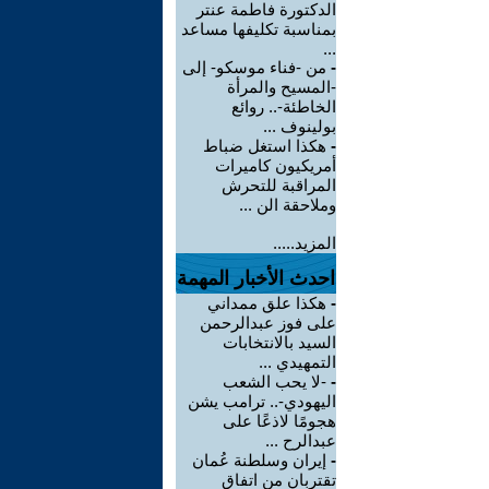
الدكتورة فاطمة عنتر
بمناسبة تكليفها مساعد
...
-
من -فناء موسكو- إلى
-المسيح والمرأة
الخاطئة-.. روائع
بولينوف ...
-
هكذا استغل ضباط
أمريكيون كاميرات
المراقبة للتحرش
وملاحقة الن ...
المزيد.....
احدث الأخبار المهمة
-
هكذا علق ممداني
على فوز عبدالرحمن
السيد بالانتخابات
التمهيدي ...
-
-لا يحب الشعب
اليهودي-.. ترامب يشن
هجومًا لاذعًا على
عبدالرح ...
-
إيران وسلطنة عُمان
تقتربان من اتفاق