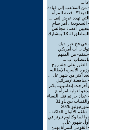
عا ...
-
من الملاعب إلى قيادة
الفيفا؟!.. قصة المرأة
التي تهدد عرش إنف ...
-
السعودية.. أمر سامٍ
بتعيين أعضاء مجالس
المناطق الـ 13 بمشارك
...
-
في فخ عبر -تيك
توك-.. أب أمريكي
-ينتقم- من المتهم
باغتصاب اب ...
-
العثور على جثة زوج
وزيرة الأسرة الإيطالية
بعد أكثر من شهر عل ...
-
مناهضة لإسرائيل
وأحرجت إنفانتينو.. بلاتر
يدعو لتولية امرأة ع ...
-
عداد جرائم قتل النساء
والفتيات بين 1و 31
تموز/يوليو 2026
-
تناغم الألوان الداكنة..
دوا ليبا وكالوم تيرنر في
أول ظهور عل ...
-
القومي للمرأة يهنئ