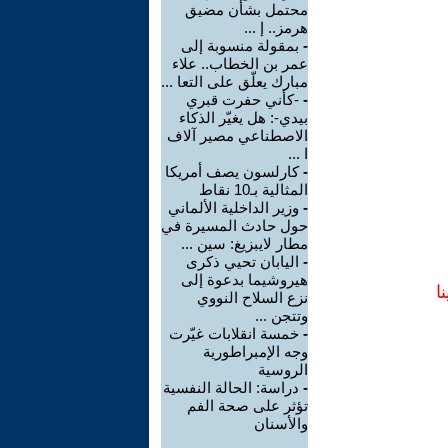
محتمل بشأن مضيق
هرمز.. إ ...
-
بمقولة منسوبة إلى
عمر بن الخطاب.. علاء
مبارك يعلّق على التعا ...
-
-كأني حفرت قبري
بيدي-: هل يغيّر الذكاء
الاصطناعي مصير آلاف
ا ...
-
كارلسون يصف أمريكا
المثالية بـ10 نقاط
-
وزير الداخلية الألماني
حول حادث المسيرة في
مطار لايبزيغ: سين ...
-
اليابان تحيي ذكرى
هيروشيما بدعوة إلى
ا
نزع السلاح النووي
وتتجن ...
-
خمسة انقلابات غيّرت
وجه الإمبراطورية
الروسية
-
دراسة: الحالة النفسية
تؤثر على صحة الفم
والأسنان