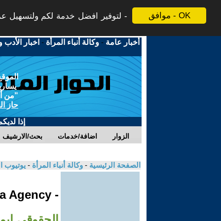
موافق - OK
لتوفير افضل خدمة لكم ولتسهيل عملي
أخبار عامة
-
وكالة أنباء المرأة
-
اخبار الأدب و
الموقع
يسارية
"من أج
حاز ال
إذا لديك
الزوار
اضافة/خدمات
بحث/الارشيف
الصفحة الرئيسية
-
وكالة أنباء المرأة
-
يوتيوب ا
- Jinha Agency
الحقوقي ايما