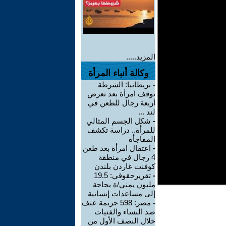
المزيد.....
وكالة أنباء المرأة
-
بريطانيا: الشرطة
توقف امرأة بعد تعرض
أربعة رجال للطعن في
لند ...
-
شكل الجسم المثالي
للمرأة.. دراسة تكشف
المفاجأة
-
اعتقال امرأة بعد طعن
4 رجال في منطقة
كوفنت غاردن بلندن
-
تقريرحقوقي: 19.5
مليون يمني/ة بحاجة
إلى مساعدات إنسانية
-
مصر: 598 جريمة عنف
ضد النساء والفتيات
خلال النصف الأول من