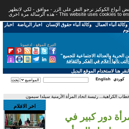
 أنواع الكوكيز نرجو النقر على الزر - موافق - لكي لاتظهر
This website uses cookies to ensure you ge
وكالة أنباء العمال
-
وكالة أنباء حقوق الإنسان
-
اخبار الرياضة
-
اخبار
لوم
التبرع للموقع - ادعمونا
حرية والعدالة الاجتماعية للجميع
"
تى نالها أعلام في الفكر والثقافة
قر هنا لاستخدام الموقع البديل
كوردي
English
اب الكراهية... رئيسة اتحاد المرأة الأرمنية سيلدا سيمون
اخر الافلام
رأة دور كبير في