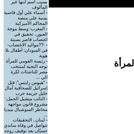
بسبب اسم ابنها غير
المألوف
-
أسماء علي أول قاضية
يمنية على منصة
المحاكم الأميركية
-
المغرب: وسط موجة
العبور.. تحقيق في
اغتصاب قاصر بسبتة
-
-??مواليد الاغتصاب-
في السودان: أطفال بلا
هوية
لمرأة
-
رئيسة القومي للمرأة
توجه التحية لمنتخب
مصر للناشئات لكرة
الي ...
-
“هيومن رايتس”: قتل
إسرائيل للصحافية آمال
خليل جريمة حرب
-
النائب ميشيل الجمل:
مشروع قانون مواجهة
مخاطر السوشيال ميديا
...
-
لبنان.. التحقيقات
تتواصل في وفاة ساندي
حسيّان بعد توقيف زوجه