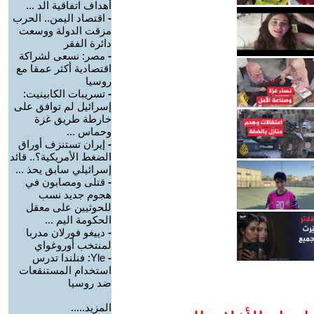
أهداف اتفاقية الد ...
-
اقتصاد اليمن.. الحرب
مزقت الدولة ووسعت
دائرة الفقر
-
مصر: نسعى لشراكة
اقتصادية أكثر عمقا مع
روسيا
-
تسريبات الكابينيت:
إسرائيل لم توافق على
خارطة طريق غزة
وحماس ...
-
إيران تستنزف أوراق
الضغط الأمريكية؟.. قائد
إسرائيلي سابق يحذ ...
-
قتلى ومصابون في
هجوم جديد نسب
للحوثيين على معقل
الحكومة اليم ...
-
دييغو فورلان مدربا
لمنتخب أوروغواي
-
Yle: فنلندا تدرس
استخدام المستنقعات
ضد روسيا
المزيد.....