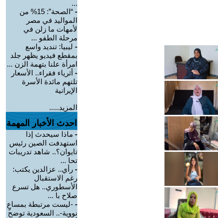
...
-
“الصحة”: 15% من
المواليد في مصر
لأمهات ما زلن في
مرحلة الطفو ...
-
ليبيا: تنديد واسع
بمقطع فيديو يظهر جلد
امرأة علنا بتهمة الزن ...
-
أثرياء فقراء.. الأسعار
تلتهم مائدة الأسرة
الإيرانية
المزيد.....
احدث الأخبار المهمة
-
ماذا سيحدث إذا
استهدفت الصين رئيس
تايوان؟.. شاهد تدريبات
تحا ...
-
رأي.. عزالدين يكتب:
رغم الاستقبال
الأسطوري.. هل تسرع
صلاح با ...
-
-ليست مرتبطة بمساعٍ
نووية-.. السعودية توضح