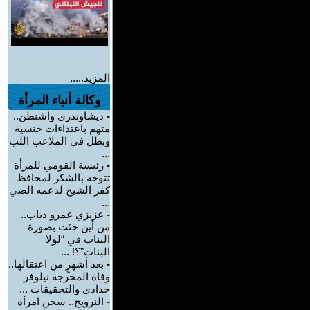
المزيد.....
وكالة أنباء المرأة
-
ديشاوندري واشنطن..
متهم باعتداءات جنسية
وبطل في الملاعب اللب
...
-
رئيسة القومي للمرأة
تتوجه بالشكر لمحافظ
كفر الشيخ لدعمه الصي
...
-
عزيزي عمرو دياب..
من أين جئت بصورة
البنات في “لولا
البنات”؟! ...
-
بعد أشهرٍ من اعتقالها..
وفاة المخرجة نيلوفر
حدادي والتحقيقات ...
-
النرويج.. سجن امرأة