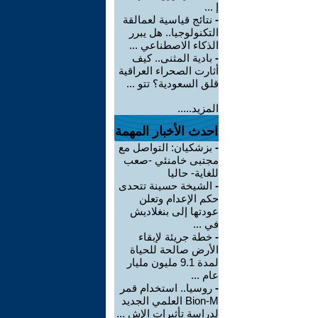
إ ...
-
نتائج قياسية لعمالقة
التكنولوجيا.. هل يبرر
الذكاء الاصطناعي ...
-
بادية المثنى.. كيف
أثارت الصحراء العراقية
قلق السعودية؟ تتو ...
المزيد.....
احدث الأخبار المهمة
-
بزشكيان: التواصل مع
مجتبى خامنئي -صعب
للغاية- حاليا
-
الشيخة حسينة تتحدى
حكم الإعدام وتعلن
عودتها إلى بنغلاديش
في ...
-
خطة جريئة لإبقاء
الأرض صالحة للحياة
لمدة 9.1 مليون مليار
عام ...
-
روسيا.. استخدام قمر
Bion-M العلمي الجديد
لدراسة تأثيرات الإش ...