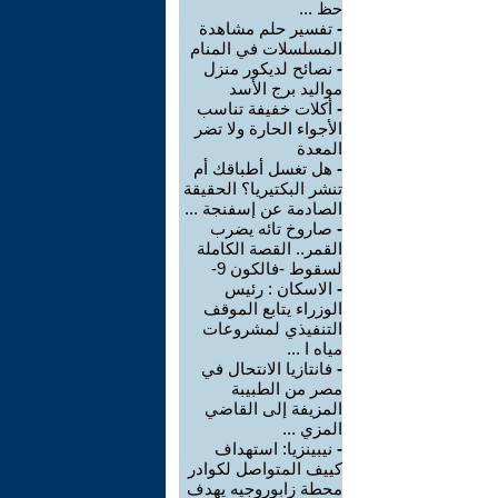
حظ ...
-
تفسير حلم مشاهدة
المسلسلات في المنام
-
نصائح لديكور منزل
مواليد برج الأسد‎
-
أكلات خفيفة تناسب
الأجواء الحارة ولا تضر
المعدة
-
هل تغسل أطباقك أم
تنشر البكتيريا؟ الحقيقة
الصادمة عن إسفنجة ...
-
صاروخ تائه يضرب
القمر.. القصة الكاملة
لسقوط -فالكون 9-
-
الاسكان : رئيس
الوزراء يتابع الموقف
التنفيذي لمشروعات
مياه ا ...
-
فانتازيا الانتحال في
مصر من الطبيبة
المزيفة إلى القاضي
المزي ...
-
نيبينزيا: استهداف
كييف المتواصل لكوادر
محطة زابوروجيه يهدف