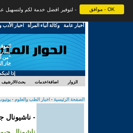
موافق - OK
لتوفير افضل خدمة لكم ولتسهيل عملي
أخبار عامة
-
وكالة أنباء المرأة
-
اخبار الأدب و
الموقع
يسارية
"من أج
حاز ال
إذا لديك
الزوار
اضافة/خدمات
بحث/الارشيف
الصفحة الرئيسية
-
اخبار الطب والعلوم
-
يوتيوب
- ناشيونال 
ناشونال جيو