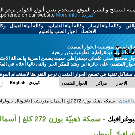
ة التصفح والنشر، الموقع يستخدم بعض أنواع الكوكيز نرجو النق
More info - المزيد
experience on our website
الفن
-
وكالة أنباء اليسار
-
وكالة أنباء العلمانية
-
وكالة أنباء العمال
-
وكا
الاقتصاد
-
اخبار الطب والعلوم
 الرئيسي لمؤسسة الحوار المتمدن
، علمانية، ديمقراطية، تطوعية وغير ربحية
ل مجتمع مدني علماني ديمقراطي حديث يضمن الحرية والعدالة الاجتم
حوار المتمدن على جائزة ابن رشد للفكر الحر والتى نالها أعلام في الفك
م مشاكل تقنية في تصفح الحوار المتمدن نرجو النقر هنا لاستخدام الموقع
كوردي
English
الاخبار
مراكز
الحوار المتمدن
 التمدن
- سمكة ذهبيّة بوزن 272 كلغ | أسماك متوحشة | ناشونال جيوغرافيك أبوظبي
جيوغرافيك
- سمكة ذهبيّة بوزن 272
غرافيك أبوظبي