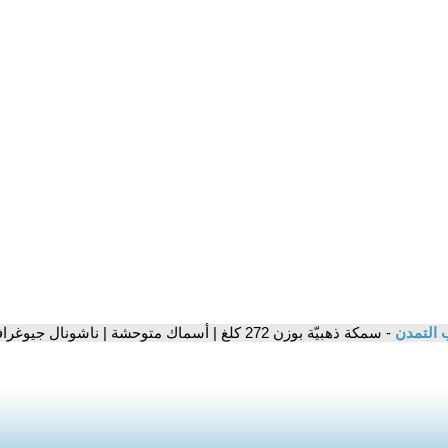
 التمدن
- سمكة ذهبيّة بوزن 272 كلغ | أسماك متوحشة | ناشونال جيوغرافيك أبوظبي