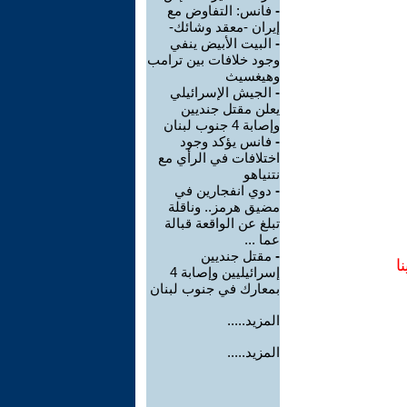
-
فانس: التفاوض مع
إيران -معقد وشائك-
-
البيت الأبيض ينفي
وجود خلافات بين ترامب
وهيغسيث
-
الجيش الإسرائيلي
يعلن مقتل جنديين
وإصابة 4 جنوب لبنان
-
فانس يؤكد وجود
اختلافات في الرأي مع
نتنياهو
-
دوي انفجارين في
مضيق هرمز.. وناقلة
تبلغ عن الواقعة قبالة
عما ...
-
مقتل جنديين
ا
إسرائيليين وإصابة 4
بمعارك في جنوب لبنان
المزيد.....
المزيد.....