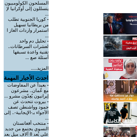
المسلحون الكولومبيون
يتسللون إلى أوكرانيا لإ
...
-
كوريا الجنوبية تطلب
من بريطانيا تسهيل
استمرار واردات الغاز ا
...
-
تحليل دم واحد
لعشرات السرطانات..
تقنية واعدة تسبقها
أسئلة صع ...
المزيد.....
احدث الأخبار المهمة
-
بعيداً عن المفاوضات
مع عُمان.. مشرعون
إيرانيون يُعِدّون مشرو ...
-
بيروت تتحدث عن
جمود وواشنطن تصف
الأجواء بـ-الإيجابية-.. إلى
...
-
منتخب أفغانستان
النسوي يجتمع من جديد
على بُعد 8 آلاف ميل بعد