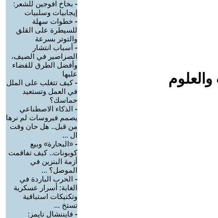
-
بخاخ افوجين للشعر:
إيجابيات وسلبيات
-
خطوات سهلة
للسيطرة على القلق
والتوتر بسرعة
-
أسباب انتشار
الصراصير في الصيف،
وأفضل الطرق للقضاء
عليها
والعلوم
-
كيف تتغلب على الملل
في العمل وتستعيد
حماسك؟
-
الذكاء الاصطناعي
يصمم فيروسات لم نرها
من قبل.. هل حان وقت
ال ...
-
«البحارة» وبيع
كوبونات.. كيف تفاقمت
أزمة البنزين في
الموصل؟ ...
-
الحرب الباردة في
الغابة: أسرار عسكرية
وتكتيكات استباقية
تستخ ...
-
فايننشال تايمز: