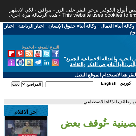
 أنواع الكوكيز نرجو النقر على الزر - موافق - لكي لاتظهر
This website uses cookies to ensure you ge
وكالة أنباء العمال
-
وكالة أنباء حقوق الإنسان
-
اخبار الرياضة
-
اخبار
لوم
التبرع للموقع - ادعمونا
حرية والعدالة الاجتماعية للجميع
"
تى نالها أعلام في الفكر والثقافة
قر هنا لاستخدام الموقع البديل
كوردي
English
عض وظائف الذكاء الاصطناعي
اخر الافلام
لصينية -تُوقف بعض