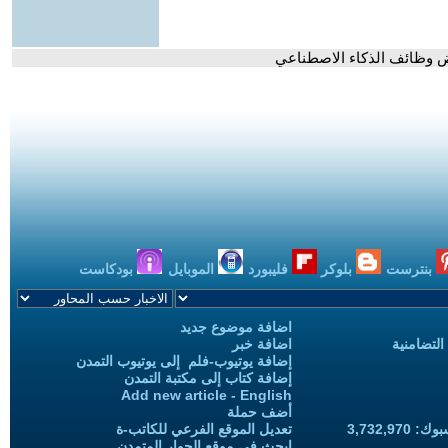
عض وظائف الذكاء الاصطناعي
بنترست
بلوكر
فليبورد
الموبايل
بودكاست
اضافة موضوع جديد
التضامنية
اضافة خبر
إضافة يوتيوب-فلم إلى يوتيوب التمدن
إضافة كتاب إلى مكتبة التمدن
Add new article - English
أضف حملة
3,732,97
تعديل الموقع الفرعي للكاتب-ة
ابحث في موقع الحوار المتمدن