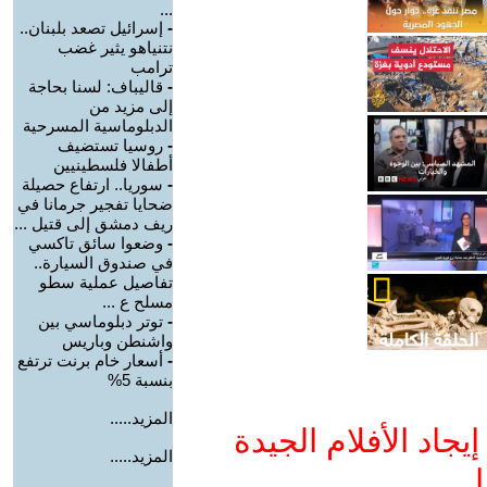
...
-
إسرائيل تصعد بلبنان..
نتنياهو يثير غضب
ترامب
-
قاليباف: لسنا بحاجة
إلى مزيد من
الدبلوماسية المسرحية
-
روسيا تستضيف
أطفالا فلسطينيين
-
سوريا.. ارتفاع حصيلة
ضحايا تفجير جرمانا في
ريف دمشق إلى قتيل ...
-
وضعوا سائق تاكسي
في صندوق السيارة..
تفاصيل عملية سطو
مسلح ع ...
-
توتر دبلوماسي بين
واشنطن وباريس
-
أسعار خام برنت ترتفع
بنسبة 5%
المزيد.....
جاد الأفلام الجيدة
المزيد.....
ا