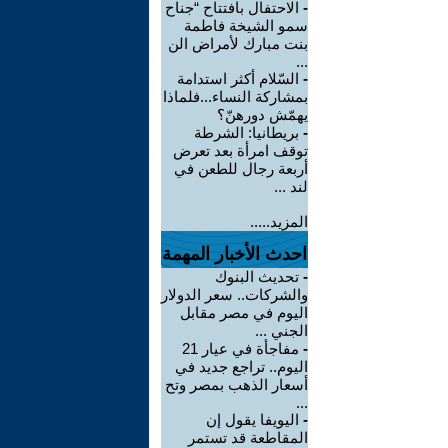
-
الاحتفال بافتتاح “جناح
سمو الشيخة فاطمة
بنت مبارك لأمراض الن
...
-
السّلام أكثر استدامة
بمشاركة النساء...فلماذا
يهمّش دورهنّ؟
-
بريطانيا: الشرطة
توقف امرأة بعد تعرض
أربعة رجال للطعن في
لند ...
المزيد.....
احدث الأخبار المهمة
-
تحديث البنوك
والشركات.. سعر الدولار
اليوم في مصر مقابل
الجني ...
-
مفاجأة في عيار 21
اليوم.. تراجع جديد في
أسعار الذهب بمصر وتح
...
-
اليويفا يقول إن
المقاطعة قد تستمر