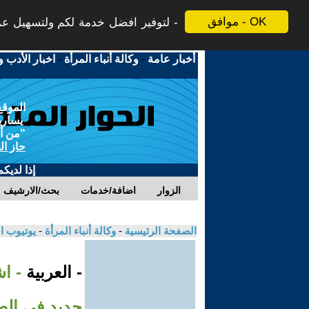
موافق - OK
لتوفير افضل خدمة لكم ولتسهيل عملي
أخبار عامة
-
وكالة أنباء المرأة
-
اخبار الأدب و
الموقع
يسارية
"من أج
حاز ال
إذا لديك
الزوار
اضافة/خدمات
بحث/الارشيف
الصفحة الرئيسية
-
وكالة أنباء المرأة
-
يوتيوب ا
- العربية
- اش
جديد في الضف