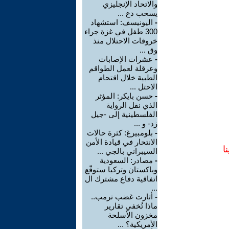
والاتحاد الإنجليزي
يسحب دع ...
-
اليونيسف: استشهاد
300 طفل في غزة جراء
خروقات الاحتلال منذ
وق ...
-
عشرات الإصابات
وعرقلة لعمل الطواقم
الطبية خلال اقتحام
الاحتل ...
-
حسن بايكر: المؤثر
الذي نقل الرواية
الفلسطينية إلى -جيل
زد- و ...
-
بلومبيرغ: كثرة حالات
الانتحار في قيادة الأمن
ا
السيبراني بالجي ...
-
مصادر: السعودية
وباكستان وتركيا ستوقّع
اتفاقية دفاع مشترك ال
...
-
أثارت غضب ترمب..
ماذا تُخفي تقارير
مخزون الأسلحة
الأمريكية؟ ...