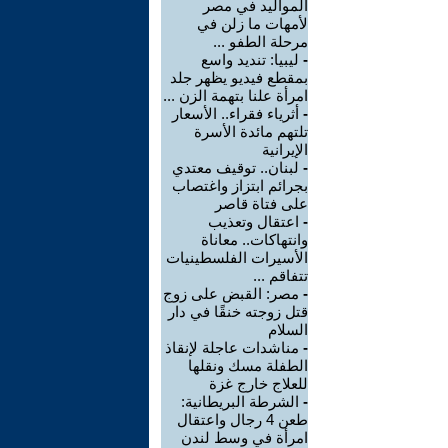
المواليد في مصر
لأمهات ما زلن في
مرحلة الطفو ...
-
ليبيا: تنديد واسع
بمقطع فيديو يظهر جلد
امرأة علنا بتهمة الزن ...
-
أثرياء فقراء.. الأسعار
تلتهم مائدة الأسرة
الإيرانية
-
لبنان.. توقيف معتدي
بجرائم ابتزاز واغتصاب
على فتاة قاصر
-
اعتقال وتعذيب
وانتهاكات.. معاناة
الأسيرات الفلسطينيات
تتفاقم ...
-
مصر: القبض على زوج
قتل زوجته خنقًا في دار
السلام
-
مناشدات عاجلة لإنقاذ
الطفلة مسك ونقلها
للعلاج خارج غزة
-
الشرطة البريطانية:
طعن 4 رجال واعتقال
امرأة في وسط لندن