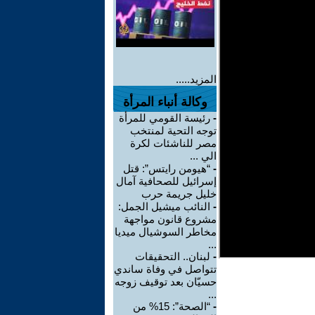
المزيد.....
وكالة أنباء المرأة
-
رئيسة القومي للمرأة
توجه التحية لمنتخب
مصر للناشئات لكرة
الي ...
-
“هيومن رايتس”: قتل
إسرائيل للصحافية آمال
خليل جريمة حرب
-
النائب ميشيل الجمل:
مشروع قانون مواجهة
مخاطر السوشيال ميديا
...
-
لبنان.. التحقيقات
تتواصل في وفاة ساندي
حسيّان بعد توقيف زوجه
...
-
“الصحة”: 15% من