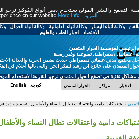
ة التصفح والنشر، الموقع يستخدم بعض أنواع الكوكيز نرجو النق
More info - المزيد
experience on our website
الفن
-
وكالة أنباء اليسار
-
وكالة أنباء العلمانية
-
وكالة أنباء العمال
-
وكا
الاقتصاد
-
اخبار الطب والعلوم
 الرئيسي لمؤسسة الحوار المتمدن
، علمانية، ديمقراطية، تطوعية وغير ربحية
ل مجتمع مدني علماني ديمقراطي حديث يضمن الحرية والعدالة الاجتم
حوار المتمدن على جائزة ابن رشد للفكر الحر والتى نالها أعلام في الفك
م مشاكل تقنية في تصفح الحوار المتمدن نرجو النقر هنا لاستخدام الموقع
كوردي
English
الاخبار
مراكز
الحوار المتمدن
لتمدن
- اشتباكات دامية واعتقالات تطال النساء والأطفال.. تصعيد جديد في
تباكات دامية واعتقالات تطال النساء والأطفال
ة الغربية