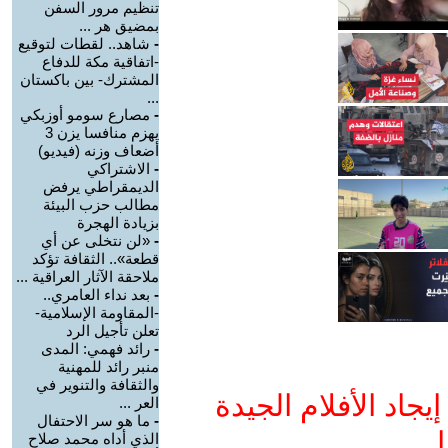
تنظيم مرور السفن
بمضيق هر ...
-
شاهد.. لقطات لتوقيع
-اتفاقية مكة للدفاع
المشترك- بين باكستان
...
-
مصارع سومو أوزبكي
يهزم منافسا يزن 3
أضعاف وزنه (فيديو)
-
الاشتراكي
الديمقراطي يرفض
مطالب حزب البيئة
بزيادة الهجرة
-
«لن نتخلى عن أي
قطعة».. الثقافة تؤكد
ملاحقة الآثار العراقية ...
-
بعد نداء العامري..
-المقاومة الإسلامية-
تعلن تأجيل الرد
-
رائد فهمي: المدى
منبر رائد للمهنية
والثقافة والتنوير في
جاد الأفلام الجيدة
العر ...
-
ما هو سر الاحتفال
ا
الذي أداه محمد صلاح