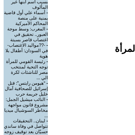
بسبب اسم ابنها غير
المألوف
-
أسماء علي أول قاضية
يمنية على منصة
المحاكم الأميركية
-
المغرب: وسط موجة
العبور.. تحقيق في
اغتصاب قاصر بسبتة
-
-??مواليد الاغتصاب-
لمرأة
في السودان: أطفال بلا
هوية
-
رئيسة القومي للمرأة
توجه التحية لمنتخب
مصر للناشئات لكرة
الي ...
-
“هيومن رايتس”: قتل
إسرائيل للصحافية آمال
خليل جريمة حرب
-
النائب ميشيل الجمل:
مشروع قانون مواجهة
مخاطر السوشيال ميديا
...
-
لبنان.. التحقيقات
تتواصل في وفاة ساندي
حسيّان بعد توقيف زوجه