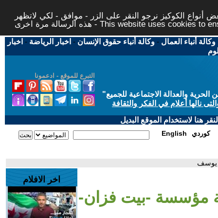
 أنواع الكوكيز نرجو النقر على الزر - موافق - لكي لاتظهر
This website uses cookies to ensure you ge
وكالة أنباء العمال
-
وكالة أنباء حقوق الإنسان
-
اخبار الرياضة
-
اخبار
لوم
التبرع للموقع - ادعمونا
حرية والعدالة الاجتماعية للجميع
"
تى نالها أعلام في الفكر والثقافة
قر هنا لاستخدام الموقع البديل
كوردي
English
ة يوسف
اخر الافلام
يسة مؤسسة -بيت فزان-