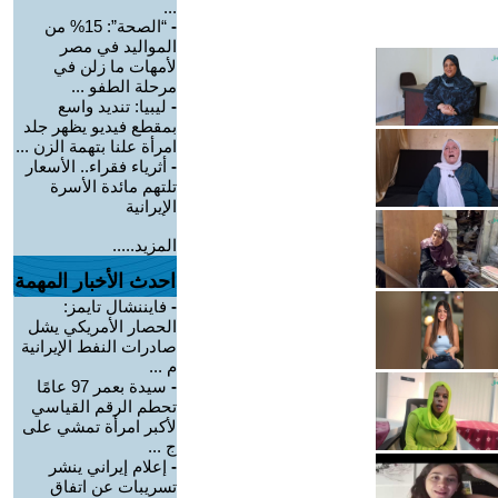
...
-
“الصحة”: 15% من
المواليد في مصر
لأمهات ما زلن في
مرحلة الطفو ...
-
ليبيا: تنديد واسع
بمقطع فيديو يظهر جلد
امرأة علنا بتهمة الزن ...
-
أثرياء فقراء.. الأسعار
تلتهم مائدة الأسرة
الإيرانية
المزيد.....
احدث الأخبار المهمة
-
فايننشال تايمز:
الحصار الأمريكي يشل
صادرات النفط الإيرانية
م ...
-
سيدة بعمر 97 عامًا
تحطم الرقم القياسي
لأكبر امرأة تمشي على
ج ...
-
إعلام إيراني ينشر
تسريبات عن اتفاق