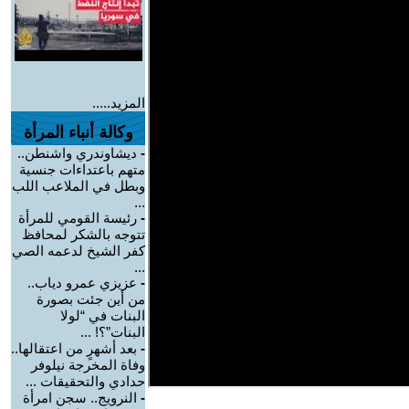
المزيد.....
وكالة أنباء المرأة
-
ديشاوندري واشنطن..
متهم باعتداءات جنسية
وبطل في الملاعب اللب
...
-
رئيسة القومي للمرأة
تتوجه بالشكر لمحافظ
كفر الشيخ لدعمه الصي
...
-
عزيزي عمرو دياب..
من أين جئت بصورة
البنات في “لولا
البنات”؟! ...
-
بعد أشهرٍ من اعتقالها..
وفاة المخرجة نيلوفر
حدادي والتحقيقات ...
-
النرويج.. سجن امرأة