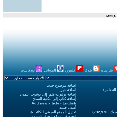
ة يوسف
بنترست
بلوكر
فليبورد
الموبايل
بودكاست
اضافة موضوع جديد
التضامنية
اضافة خبر
إضافة يوتيوب-فلم إلى يوتيوب التمدن
إضافة كتاب إلى مكتبة التمدن
Add new article - English
أضف حملة
3,732,97
تعديل الموقع الفرعي للكاتب-ة
ابحث في موقع الحوار المتمدن