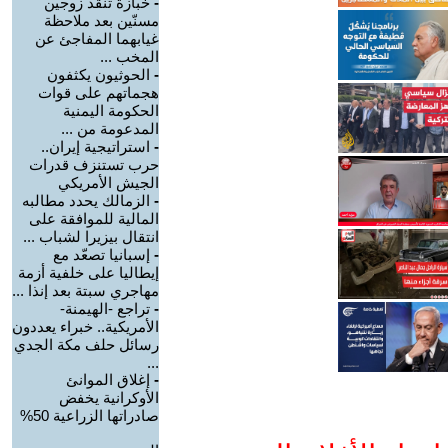
-
خبازة تُنقذ زوجين
مسنّين بعد ملاحظة
غيابهما المفاجئ عن
المخب ...
-
الحوثيون يكثفون
هجماتهم على قوات
الحكومة اليمنية
المدعومة من ...
-
استراتيجية إيران..
حرب تستنزف قدرات
الجيش الأمريكي
-
الزمالك يحدد مطالبه
المالية للموافقة على
انتقال بيزيرا لشباب ...
-
إسبانيا تصعّد مع
إيطاليا على خلفية أزمة
مهاجري سبتة بعد إنذا ...
-
تراجع -الهيمنة-
الأمريكية.. خبراء يعددون
رسائل حلف مكة الجدي
...
-
إغلاق الموانئ
الأوكرانية يخفض
صادراتها الزراعية 50%