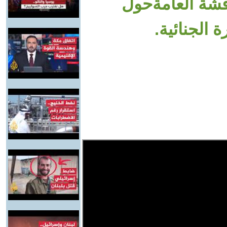
قشة العامةحول
الجنائية.