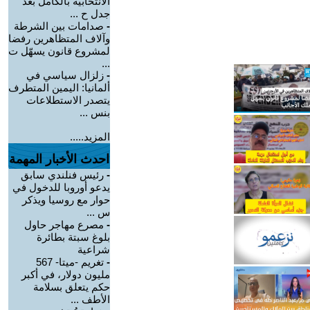
الانتخابية بالكامل بعد
جدل ح ...
-
صدامات بين الشرطة
وآلاف المتظاهرين رفضا
لمشروع قانون يسهّل ت
...
-
زلزال سياسي في
ألمانيا: اليمين المتطرف
يتصدر الاستطلاعات
بنس ...
المزيد.....
احدث الأخبار المهمة
-
رئيس فنلندي سابق
يدعو أوروبا للدخول في
حوار مع روسيا ويذكر
س ...
-
مصرع مهاجر حاول
بلوغ سبتة بطائرة
شراعية
-
تغريم -ميتا- 567
مليون دولار، في أكبر
حكم يتعلق بسلامة
الأطف ...