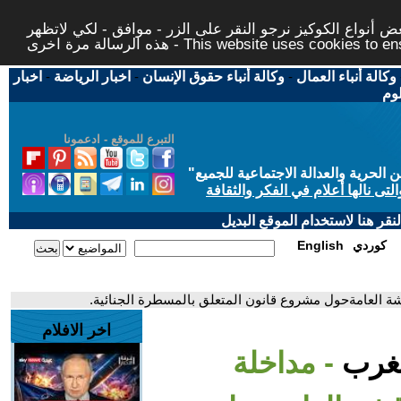
 أنواع الكوكيز نرجو النقر على الزر - موافق - لكي لاتظهر
This website uses cookies to ensure you ge
وكالة أنباء العمال
-
وكالة أنباء حقوق الإنسان
-
اخبار الرياضة
-
اخبار
لوم
التبرع للموقع - ادعمونا
حرية والعدالة الاجتماعية للجميع
"
تى نالها أعلام في الفكر والثقافة
قر هنا لاستخدام الموقع البديل
كوردي
English
شة العامةحول مشروع قانون المتعلق بالمسطرة الجنائية.
اخر الافلام
لمغرب
- مداخلة