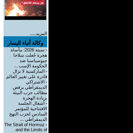
المزيد.....
وكالة أنباء اليسار
-
سبتة 2026: مأساة
هجرة جُعلت سلاحا
جيوسياسيا ضد
الحكومة الإسب ...
-
الماركسية لا تزال
قادرة على تغيير العالم
-
الاشتراكي
الديمقراطي يرفض
مطالب حزب البيئة
بزيادة الهجرة
-
أشغال الجلسة
الافتتاحية للمؤتمر
السادس لحزب النهج
الديمقراطي ...
The Strait of Hormuz
-
and the Limits of