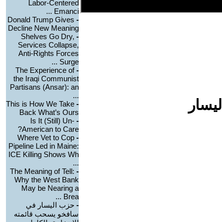
Labor-Centered
Emanci ...
Donald Trump Gives
-
Decline New Meaning
Shelves Go Dry,
-
Services Collapse,
Anti-Rights Forces
Surge ...
The Experience of
-
the Iraqi Communist
Partisans (Ansar): an
...
ليسار
This is How We Take
-
Back What’s Ours
Is It (Still) Un-
-
American to Care?
Where Vet to Cop
-
Pipeline Led in Maine:
ICE Killing Shows Wh
...
The Meaning of Tell:
-
Why the West Bank
May be Nearing a
Brea ...
-
حزب اليسار في
سافخو يسحب قائمته