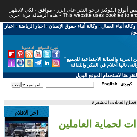
 أنواع الكوكيز نرجو النقر على الزر - موافق - لكي لاتظهر
This website uses cookies to ensure you ge
وكالة أنباء العمال
-
وكالة أنباء حقوق الإنسان
-
اخبار الرياضة
-
اخبار
لوم
التبرع للموقع - ادعمونا
حرية والعدالة الاجتماعية للجميع
"
تى نالها أعلام في الفكر والثقافة
قر هنا لاستخدام الموقع البديل
كوردي
English
ي قطاع العملات المشفرة
اخر الافلام
ات لحماية العاملين