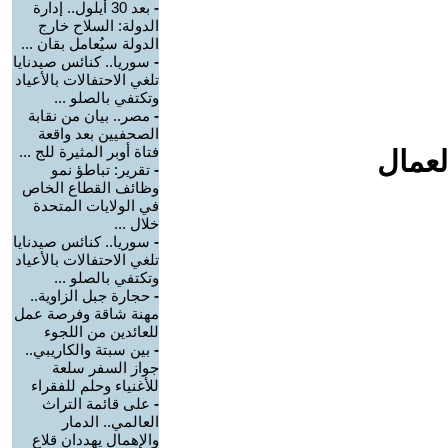
-
بعد 30 أيلول.. إدارة
الدولة: السلاح خارج
الدولة سيُعامل بقان ...
-
سوريا.. كنائس صيدنايا
تلغي الاحتفالات بالأعياد
وتكتفي بالصلو ...
-
مصر.. بيان من نقابة
الصحفيين بعد واقعة
فتاة أوبر المثيرة للج ...
لعمال
-
تقرير: تباطؤ نمو
وظائف القطاع الخاص
في الولايات المتحدة
خلال ...
-
سوريا.. كنائس صيدنايا
تلغي الاحتفالات بالأعياد
وتكتفي بالصلو ...
-
حجارة جبل الزاوية..
مهنة شاقة وفرصة عمل
للعائدين من اللجوء
-
بين سبتة والكاريبي..
جواز السفر سلعة
للأغنياء وحلم للفقراء
-
على قائمة التراث
العالمي.. الدمار
والإهمال يهددان قلاع