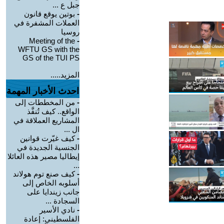
جبل ع ...
-
بوتين يوقع قانون
العملات المشفرة في
روسيا
Meeting of the
-
WFTU GS with the
GS of the TUI PS
المزيد.....
احدث الأخبار المهمة
-
من المخططات إلى
الواقع.. كيف تُنفَّذ
المشاريع العملاقة في
ال ...
-
كيف غيّرت قوانين
الجنسية الجديدة في
إيطاليا مصير هذه العائلا
...
-
كيف صنع توم هولاند
أسلوبه الخاص إلى
جانب زيندايا على
السجادة ...
-
نادي الأسير
الفلسطيني: إعادة