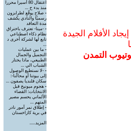
اعتقال 80 أسيرا محررا
منذ بدء ح ...
-
صلاح يوقّع لطرابزون
رسميًا والنادي يكشف
مدة التعاقد
-
-ميتا- تعترف باختراق
جاد الأفلام الجيدة
نظام ذكاء اصطناعي
تابع لها لشركة أخرى د
ا
...
-
ما بين عمليات
وتيوب التمدن
التجميل والجمال
الطبيعي، ماذا يختار
الشباب الي ...
-
-لا نستطيع الوصول
إلى بيوتنا أو محالّنا-:
سكان قلنديا يصفون ...
-
هجوم ميونيخ قبل
الانتخابات: القضاء
الألماني يحسم مصير
المتهم ...
-
إطلاق نمر آمور نادر
في برية كازاخستان
المزيد.....