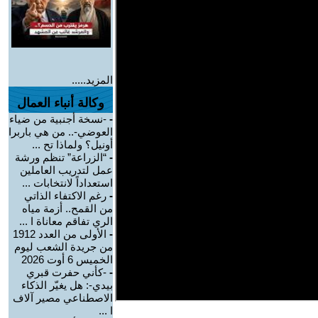
المزيد.....
وكالة أنباء العمال
-
-نسخة أجنبية من ضياء
العوضي-.. من هي باربرا
أونيل؟ ولماذا تح ...
-
“الزراعة” تنظم ورشة
عمل لتدريب العاملين
استعداداً لانتخابات ...
-
رغم الاكتفاء الذاتي
من القمح.. أزمة مياه
الري تفاقم معاناة ا ...
-
الأولى من العدد 1912
من جريدة الشعب ليوم
الخميس 6 أوت 2026
-
-كأني حفرت قبري
بيدي-: هل يغيّر الذكاء
الاصطناعي مصير آلاف
ا ...