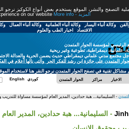
ة التصفح والنشر، الموقع يستخدم بعض أنواع الكوكيز نرجو النق
More info - المزيد
experience on our website
الفن
-
وكالة أنباء اليسار
-
وكالة أنباء العلمانية
-
وكالة أنباء العمال
-
وكا
الاقتصاد
-
اخبار الطب والعلوم
 الرئيسي لمؤسسة الحوار المتمدن
، علمانية، ديمقراطية، تطوعية وغير ربحية
ل مجتمع مدني علماني ديمقراطي حديث يضمن الحرية والعدالة الاجتم
حوار المتمدن على جائزة ابن رشد للفكر الحر والتى نالها أعلام في الفك
م مشاكل تقنية في تصفح الحوار المتمدن نرجو النقر هنا لاستخدام الموقع
كوردي
English
الاخبار
مراكز
الحوار المتمدن
لتمدن
- السليمانية... هبة حدادين، المدير العام لمؤسسة مساواة للتدريب 
- السليمانية... هبة حدادين، المدير العا
ريب وحقوق الإنسان