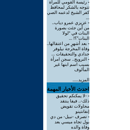
-
رئيسة القومي للمرأة
تتوجه بالشكر لمحافظ
كفر الشيخ لدعمه الصي
...
-
عزيزي عمرو دياب..
من أين جئت بصورة
البنات في “لولا
البنات”؟! ...
-
بعد أشهرٍ من اعتقالها..
وفاة المخرجة نيلوفر
حدادي والتحقيقات ...
-
النرويج.. سجن امرأة
بسبب اسم ابنها غير
المألوف
المزيد.....
احدث الأخبار المهمة
-
-لا يمكنكم تحقيق
ذلك-.. فيفا ينتقد
محاولات تقويض
إنفانتينو
-
تصرف -نبيل- من دي
بول تجاه ميسي بعد
وفاة والده