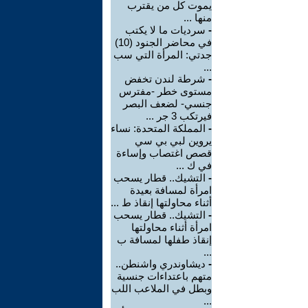
يموت كل من يقترب
منها ...
-
سرديات ما لا يكتب
في محاضر الجنود (10)
جدتي: المرأة التي سب
...
-
شرطة لندن تخفض
مستوى خطر -مفترس
جنسي- لضعف البصر
فيرتكب 3 جر ...
-
المملكة المتحدة: نساء
يروين لبي بي سي
قصص اغتصاب وإساءة
في ك ...
-
التشيك.. قطار يسحب
امرأة لمسافة بعيدة
أثناء محاولتها إنقاذ ط ...
-
التشيك.. قطار يسحب
امرأة أثناء محاولتها
إنقاذ طفلها لمسافة ب
...
-
ديشاوندري واشنطن..
متهم باعتداءات جنسية
وبطل في الملاعب اللب
...