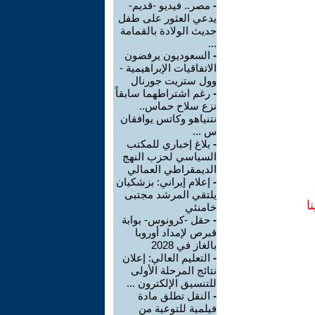
-
مصر.. فيديو -قديم-
يدعي العثور على طفل
حديث الولادة بالقمامة
...
-
السعوديون يرفضون
الاتفاقيات الإبراهيمية -
وول ستريت جورنال
-
رغم اشتراطهما سابقاً
نزع سلاح حماس..
نتنياهو وكاتس يوافقان
س ...
-
بلاغ إخباري للمكتب
السياسي لحزب النهج
الديمقراطي العمالي
-
إعلام إيراني: بزشكيان
يلتقي المرشد مجتبى
ا
خامنئي
-
حقل -كرونوس- بوابة
قبرص لإمداد أوروبا
بالغاز في 2028
-
التعليم العالي: إعلان
نتائج المرحلة الأولى
للتنسيق الإلكترون ...
-
النقل تطلق مادة
فيلمية للتوعية من