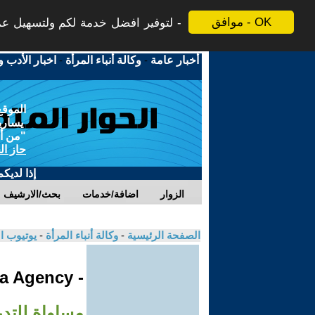
موافق - OK
لتوفير افضل خدمة لكم ولتسهيل عملي
أخبار عامة
-
وكالة أنباء المرأة
-
اخبار الأدب و
الموقع
يسارية
"من أج
حاز ال
إذا لديك
الزوار
اضافة/خدمات
بحث/الارشيف
الصفحة الرئيسية
-
وكالة أنباء المرأة
-
يوتيوب ا
- Jinha Agency
مساواة للتد