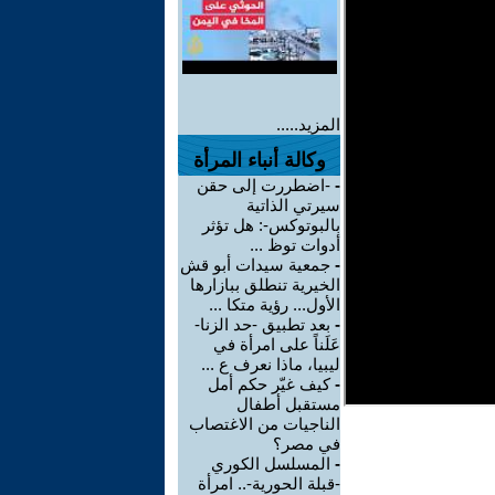
المزيد.....
وكالة أنباء المرأة
-
-اضطررت إلى حقن
سيرتي الذاتية
بالبوتوكس-: هل تؤثر
أدوات توظ ...
-
جمعية سيدات أبو قش
الخيرية تنطلق ببازارها
الأول... رؤية متكا ...
-
بعد تطبيق -حد الزنا-
عَلَناً على امرأة في
ليبيا، ماذا نعرف ع ...
-
كيف غيّر حكم أمل
مستقبل أطفال
الناجيات من الاغتصاب
في مصر؟
-
المسلسل الكوري
-قبلة الحورية-.. امرأة