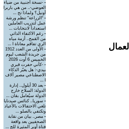
-
-نسخة أجنبية من ضياء
العوضي-.. من هي باربرا
أونيل؟ ولماذا تح ...
-
“الزراعة” تنظم ورشة
عمل لتدريب العاملين
استعداداً لانتخابات ...
-
رغم الاكتفاء الذاتي
من القمح.. أزمة مياه
الري تفاقم معاناة ا ...
لعمال
-
الأولى من العدد 1912
من جريدة الشعب ليوم
الخميس 6 أوت 2026
-
-كأني حفرت قبري
بيدي-: هل يغيّر الذكاء
الاصطناعي مصير آلاف
ا ...
-
بعد 30 أيلول.. إدارة
الدولة: السلاح خارج
الدولة سيُعامل بقان ...
-
سوريا.. كنائس صيدنايا
تلغي الاحتفالات بالأعياد
وتكتفي بالصلو ...
-
مصر.. بيان من نقابة
الصحفيين بعد واقعة
فتاة أوبر المثيرة للج ...