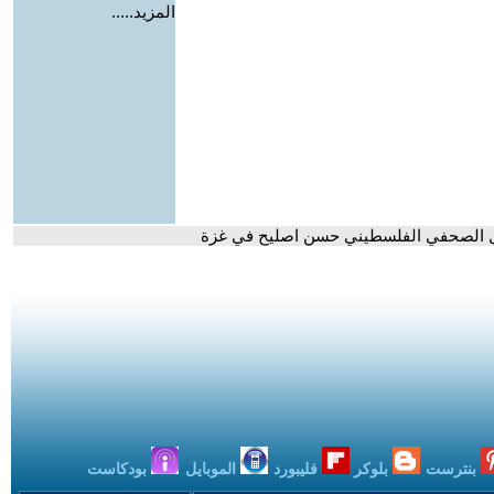
المزيد.....
يال الصحفي الفلسطيني حسن اصليح في غزة
بنترست
بلوكر
فليبورد
الموبايل
بودكاست