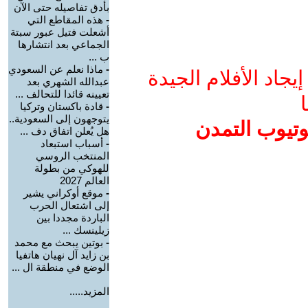
بأدق تفاصيله حتى الآن
-
هذه المقاطع التي
أشعلت فتيل عبور سبتة
الجماعي بعد انتشارها
ب ...
-
ماذا نعلم عن السعودي
جاد الأفلام الجيدة
عبدالله الشهري بعد
تعيينه قائدا للتحالف ...
ا
-
قادة باكستان وتركيا
يتوجهون إلى السعودية..
وتيوب التمدن
هل يُعلن اتفاق دف ...
-
أسباب استبعاد
المنتخب الروسي
للهوكي من بطولة
العالم 2027
-
موقع أوكراني يشير
إلى اشتعال الحرب
الباردة مجددا بين
زيلينسك ...
-
بوتين يبحث مع محمد
بن زايد آل نهيان هاتفيا
الوضع في منطقة ال ...
المزيد.....