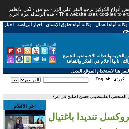
 أنواع الكوكيز نرجو النقر على الزر - موافق - لكي لاتظهر
This website uses cookies to ensure you ge
وكالة أنباء العمال
-
وكالة أنباء حقوق الإنسان
-
اخبار الرياضة
-
اخبار
لوم
التبرع للموقع - ادعمونا
حرية والعدالة الاجتماعية للجميع
"
تى نالها أعلام في الفكر والثقافة
قر هنا لاستخدام الموقع البديل
كوردي
English
يال الصحفي الفلسطيني حسن اصليح في غزة
اخر الافلام
وكسل تنديدا باغتيال