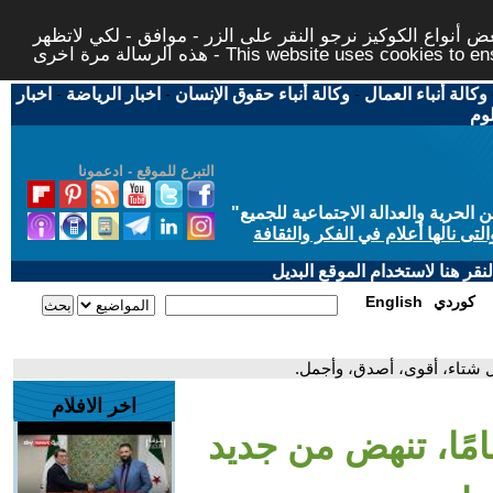
 أنواع الكوكيز نرجو النقر على الزر - موافق - لكي لاتظهر
This website uses cookies to ensure you ge
وكالة أنباء العمال
-
وكالة أنباء حقوق الإنسان
-
اخبار الرياضة
-
اخبار
لوم
التبرع للموقع - ادعمونا
حرية والعدالة الاجتماعية للجميع
"
تى نالها أعلام في الفكر والثقافة
قر هنا لاستخدام الموقع البديل
كوردي
English
كل شتاء، أقوى، أصدق، وأجمل.
اخر الافلام
مامًا، تنهض من جديد