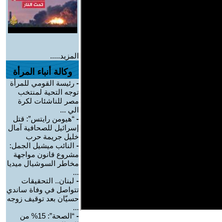
المزيد.....
وكالة أنباء المرأة
-
رئيسة القومي للمرأة
توجه التحية لمنتخب
مصر للناشئات لكرة
الي ...
-
“هيومن رايتس”: قتل
إسرائيل للصحافية آمال
خليل جريمة حرب
-
النائب ميشيل الجمل:
مشروع قانون مواجهة
مخاطر السوشيال ميديا
...
-
لبنان.. التحقيقات
تتواصل في وفاة ساندي
حسيّان بعد توقيف زوجه
...
-
“الصحة”: 15% من