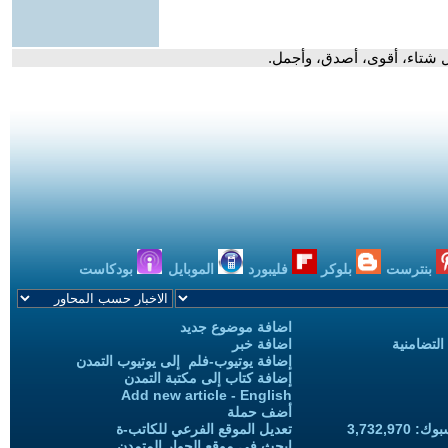
كل شتاء، أقوى، أصدق، وأجمل.
بنترست
بلوكر
فليبورد
الموبايل
بودكاست
اضافة موضوع جديد
التضامنية
اضافة خبر
إضافة يوتيوب-فلم إلى يوتيوب التمدن
إضافة كتاب إلى مكتبة التمدن
Add new article - English
أضف حملة
3,732,97
تعديل الموقع الفرعي للكاتب-ة
ابحث في موقع الحوار المتمدن