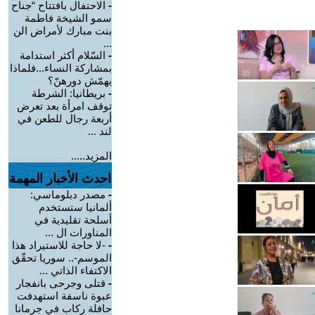
-
الاحتفال بافتتاح “جناح
سمو الشيخة فاطمة
بنت مبارك لأمراض الن
...
-
السّلام أكثر استدامة
بمشاركة النساء...فلماذا
يهمّش دورهنّ؟
-
بريطانيا: الشرطة
توقف امرأة بعد تعرض
أربعة رجال للطعن في
لند ...
المزيد.....
احدث الأخبار المهمة
-
مصدر دبلوماسي:
ألمانيا ستستخدم
أسلحة تقليدية في
المناورات ال ...
-
-لا حاجة للاستيراد هذا
الموسم-.. سوريا تحقّق
الاكتفاء الذاتي ...
-
قتلى وجرحى بانفجار
عبوة ناسفة استهدفت
حافلة ركاب في جرمانا