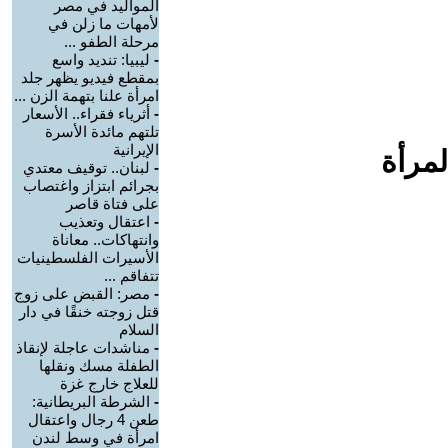
المواليد في مصر
لأمهات ما زلن في
مرحلة الطفو ...
-
ليبيا: تنديد واسع
بمقطع فيديو يظهر جلد
امرأة علنا بتهمة الزن ...
-
أثرياء فقراء.. الأسعار
تلتهم مائدة الأسرة
الإيرانية
لمرأة
-
لبنان.. توقيف معتدي
بجرائم ابتزاز واغتصاب
على فتاة قاصر
-
اعتقال وتعذيب
وانتهاكات.. معاناة
الأسيرات الفلسطينيات
تتفاقم ...
-
مصر: القبض على زوج
قتل زوجته خنقًا في دار
السلام
-
مناشدات عاجلة لإنقاذ
الطفلة مسك ونقلها
للعلاج خارج غزة
-
الشرطة البريطانية:
طعن 4 رجال واعتقال
امرأة في وسط لندن