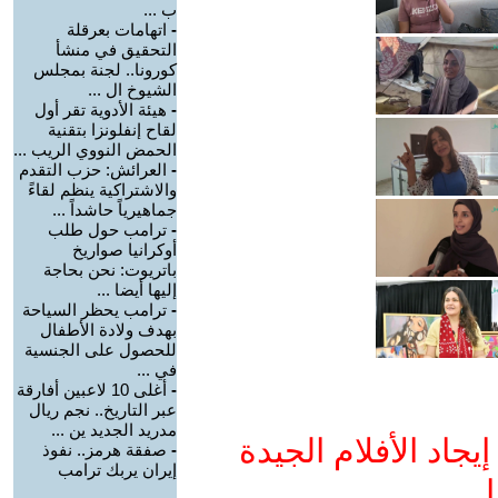
ب ...
-
اتهامات بعرقلة
التحقيق في منشأ
كورونا.. لجنة بمجلس
الشيوخ ال ...
-
هيئة الأدوية تقر أول
لقاح إنفلونزا بتقنية
الحمض النووي الريب ...
-
العرائش: حزب التقدم
والاشتراكية ينظم لقاءً
جماهيرياً حاشداً ...
-
ترامب حول طلب
أوكرانيا صواريخ
باتريوت: نحن بحاجة
إليها أيضا ...
-
ترامب يحظر السياحة
بهدف ولادة الأطفال
للحصول على الجنسية
في ...
-
أغلى 10 لاعبين أفارقة
عبر التاريخ.. نجم ريال
مدريد الجديد ين ...
جاد الأفلام الجيدة
-
صفقة هرمز.. نفوذ
إيران يربك ترامب
ا