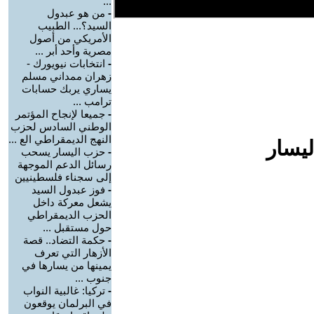
...
-
من هو عبدول
السيد؟... الطبيب
الأمريكي من أصول
مصرية وأحد أبر ...
-
انتخابات نيويورك -
زهران ممداني مسلم
يساري يربك حسابات
ترامب ...
-
جميعا لإنجاح المؤتمر
الوطني السادس لحزب
النهج الديمقراطي الع ...
ليسار
-
حزب اليسار يسحب
رسائل الدعم الموجهة
إلى سجناء فلسطينيين
-
فوز عبدول السيد
يشعل معركة داخل
الحزب الديمقراطي
حول مستقبل ...
-
حكمة التضاد.. قصة
الأزهار التي تعرف
يمينها من يسارها في
جنوب ...
-
تركيا: غالبية النواب
في البرلمان يوقعون