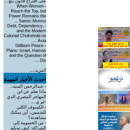
على اقتراح قانون يتع ...
When Women
-
Reach the Top, but
Power Remains the
Same: Murmu ...
Debt, Dependency,
-
and the Modern
Colonial Chokehold on
Asia ...
Stillborn Peace
-
Plans: Israel, Hamas
and the Question of
Dis ...
المزيد.....
احدث الأخبار المهمة
-
عبدالرحمن السيد..
ماذا نعلم عن ابن
المهاجر المصري الذي
-لم ي ...
-
الكسوف الكلي
للشمس.. أين يمكنك
مشاهدته؟
-
من الخصومة إلى
الشراكة: كيف توسّع