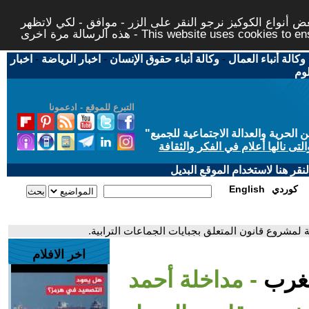
 أنواع الكوكيز نرجو النقر على الزر - موافق - لكي لاتظهر
This website uses cookies to ensure you ge
وكالة أنباء العمال
-
وكالة أنباء حقوق الإنسان
-
اخبار الرياضة
-
اخبار
لوم
التبرع للموقع - ادعمونا
حرية والعدالة الاجتماعية للجميع
"
تى نالها أعلام في الفكر والثقافة
قر هنا لاستخدام الموقع البديل
كوردي
English
ة لمشروع قانون المتعلق بجبايات الجماعات الترابية.
اخر الافلام
لمغرب
- مداخلة أحمد