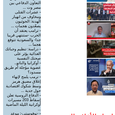
التعاون الدفاعي بين
مصر وت ...
-
عشرات القتلى
ومخاوف من انهيار
الهدنة: الحوثيون
يصعّدون هجمات ...
-
ترامب يعتقد أن
الحرب -ستنتهي قريبا
جدا- والسعودية تتوقع
هجما ...
-
دراسة: تنظيم وجباتك
الغذائية يؤثر على
صحتك النفسية
-
أوكرانيا والناتو..
عضوية مؤجلة أم طريق
مسدود؟
-
ترمب يلمح لإنهاء
إغلاق مضيق هرمز
وسط شكوك اقتصادية
حول جدية ...
-
الدفاع الروسية تعلن
إسقاط 203 مسيرات
أوكرانية الليلة الماضية
...
-
-نوفوستي-: موعد