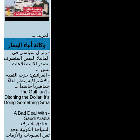
المزيد.....
وكالة أنباء اليسار
-
زلزال سياسي في
ألمانيا: اليمين المتطرف
يتصدر الاستطلاعات
بنس ...
-
العرائش: حزب التقدم
والاشتراكية ينظم لقاءً
جماهيرياً حاشداً ...
The Gulf Isn’t
-
Ditching the Dollar. It’s
Doing Something Sma
...
A Bad Deal With
-
Saudi Arabia
-
فنادق بلا نزلاء..
السياحة الكوبية تدفع
ثمن العقوبات والأزمات