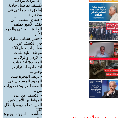
-
كاميرات مراقبة
تكشف تفاصيل حادثة
إطلاق نار جماعي في
مطعم -In ...
-
صباح السبت.. أين
تقف الأمور بملف
الخليج والحوثي والحرب
الأمر ...
-
خبير إسباني شارك
في الكشف عن
معلومات حول 400
موظف تابع للنات ...
-
الأردن والولايات
المتحدة: اتفاقيات
اقتصادية استراتيجية،
وجنو ...
-
نزيف الهجرة يهدد
الوجود المسيحي في
الضفة الغربية: تحذيرات
من ...
-
الكشف عن عدد
المواطنين الأمريكيين
الذين دخلوا روسيا خلال
202 ...
-
-أشعر بالحزن-.. وزيرة