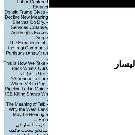
Labor-Centered
Emanci ...
Donald Trump Gives
-
Decline New Meaning
Shelves Go Dry,
-
Services Collapse,
Anti-Rights Forces
Surge ...
The Experience of
-
the Iraqi Communist
Partisans (Ansar): an
...
ليسار
This is How We Take
-
Back What’s Ours
Is It (Still) Un-
-
American to Care?
Where Vet to Cop
-
Pipeline Led in Maine:
ICE Killing Shows Wh
...
The Meaning of Tell:
-
Why the West Bank
May be Nearing a
Brea ...
-
حزب اليسار في
سافخو يسحب قائمته