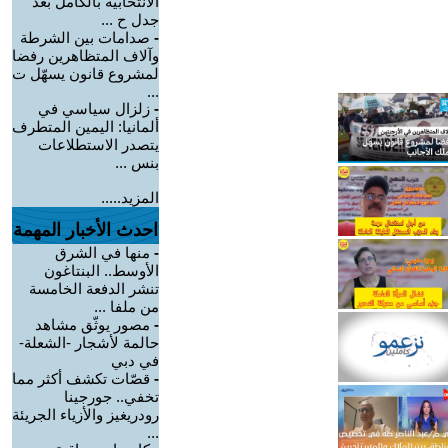
الانتخابية بالكامل بعد
جدل ح ...
-
صدامات بين الشرطة
وآلاف المتظاهرين رفضا
لمشروع قانون يسهّل ت
...
-
زلزال سياسي في
ألمانيا: اليمين المتطرف
يتصدر الاستطلاعات
بنس ...
المزيد.....
احدث الأخبار المهمة
-
منها في الشرق
الأوسط.. البنتاغون
تنشر الدفعة الخامسة
من ملفا ...
-
مصور يوثّق مشاهد
حالمة لأشجار -الشعلة-
في دبي
-
قصّات تكشف أكثر مما
تخفي.. جورجينا
رودريغيز والأزياء الجريئة
...