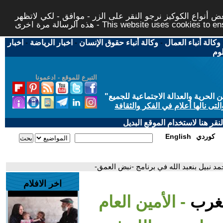
 أنواع الكوكيز نرجو النقر على الزر - موافق - لكي لاتظهر
This website uses cookies to ensure you ge
وكالة أنباء العمال
-
وكالة أنباء حقوق الإنسان
-
اخبار الرياضة
-
اخبار
لوم
التبرع للموقع - ادعمونا
حرية والعدالة الاجتماعية للجميع
"
تى نالها أعلام في الفكر والثقافة
قر هنا لاستخدام الموقع البديل
كوردي
English
مد نبيل بنعبد الله في برنامج -نبض العمق-
اخر الافلام
لمغرب
- الأمين العام