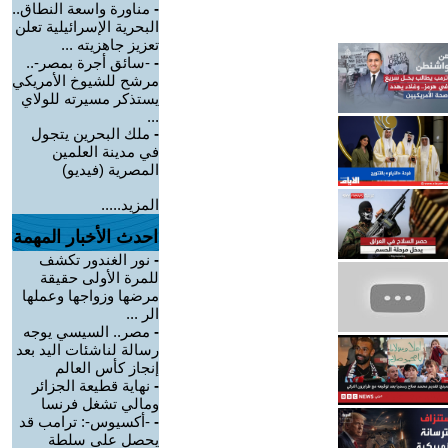
-
مناورة واسعة النطاق..
البحرية الإسرائيلية تعلن
تعزيز جاهزيته ...
-
-سائق أجرة بمصر-..
مرشح للشيوخ الأمريكي
يستذكر مسيرته للولاي
...
-
ملك البحرين يتجول
في مدينة العلمين
المصرية (فيديو)
المزيد.....
احدث الأخبار المهمة
-
نور الغندور تكشف
للمرة الأولى حقيقة
مرضها وزواجها وعملها
الر ...
-
مصر.. السيسي يوجه
رسالة لناشئات اليد بعد
إنجاز كأس العالم
-
نهاية قطيعة الجزائر
ومالي تشغل فرنسا
-
-أكسيوس-: ترامب قد
يحصل على سلطة