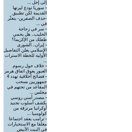
إلى إخل ...
-
سوريا تودع ليرتها
القديمة لكن تطبيق
-حذف الصفرين- يتعثّر
في ...
-
سر في زجاجة
الحليب.. هل يحمي
طفلك من الإكزيما؟
-
إيران.. الشورى
الإسلامي يعلن التفاصيل
الأولية للخطة الاسترات
...
-
خلاف حول رسوم
العبور يعوق اتفاق هرمز
-
فضائح أخلاقية تهدد 4
جمهوريين بسحب
المقاعد من تحتهم في
مجلس ...
-
مصدر أمني روسي
يكشف أسلوب تجنيد
أوكرانيا مرتزقة من
كولومبيا ...
-
ترامب يعقد اجتماعا
مغلقا مع الاستخبارات
في البيت الأبيض