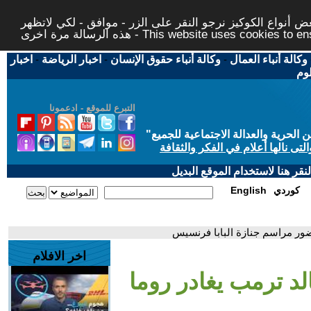
 أنواع الكوكيز نرجو النقر على الزر - موافق - لكي لاتظهر
This website uses cookies to ensure you ge
وكالة أنباء العمال
-
وكالة أنباء حقوق الإنسان
-
اخبار الرياضة
-
اخبار
لوم
التبرع للموقع - ادعمونا
حرية والعدالة الاجتماعية للجميع
"
تى نالها أعلام في الفكر والثقافة
قر هنا لاستخدام الموقع البديل
كوردي
English
حضور مراسم جنازة البابا فرنسيس
اخر الافلام
لد ترمب يغادر روما