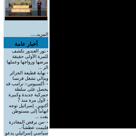
المزيد.....
أخبار عامة
-
نور الغندور تكشف
للمرة الأولى حقيقة
مرضها وزواجها وعملها
الر ...
-
نهاية قطيعة الجزائر
ومالي تشغل فرنسا
-
-أكسيوس-: ترامب قد
يحصل على سلطة
جمركية جديدة وكبيرة
-
لأول مرة منذ 7
أكتوبر.. إسرائيل توجه
اتهاماً إلى مستوطن
بقت ...
-
-من يرفض المغادرة
فليمت عطشاً-..
سياسي إسرائيلي يدعو