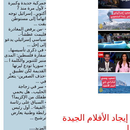
جمركية جديدة وكبيرة
-
لأول مرة منذ 7
أكتوبر.. إسرائيل توجه
اتهاماً إلى مستوطن
بقت ...
-
-من يرفض المغادرة
فليمت عطشاً-..
سياسي إسرائيلي يدعو
إلى إخل ...
-
في ذكرى تأسيسها..
سفارة فلسطين: المدى
منبر للتنوير والكلمة ا ...
-
سوريا تودع ليرتها
القديمة لكن تطبيق
-حذف الصفرين- يتعثّر
في ...
-
سر في زجاجة
الحليب.. هل يحمي
طفلك من الإكزيما؟
-
السباق على رئاسة
-الفيفا-.. أول رئيس
رابطة وطنية يعارض
جاد الأفلام الجيدة
ترشيح ...
ا
المزيد.....