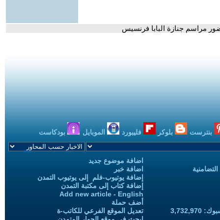
حضور مراسم جنازة البابا فرنسيس
بنترست
بلوكر
فليبورد
الموبايل
بودكاست
اضافة موضوع جديد
التضامنية
اضافة خبر
إضافة يوتيوب-فلم إلى يوتيوب التمدن
إضافة كتاب إلى مكتبة التمدن
Add new article - English
أضف حملة
3,732,97
تعديل الموقع الفرعي للكاتب-ة
ابحث في موقع الحوار المتمدن