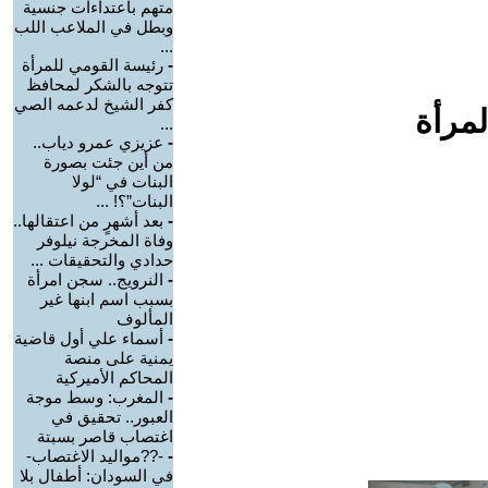
متهم باعتداءات جنسية
وبطل في الملاعب اللب
...
-
رئيسة القومي للمرأة
تتوجه بالشكر لمحافظ
كفر الشيخ لدعمه الصي
لمرأة
...
-
عزيزي عمرو دياب..
من أين جئت بصورة
البنات في “لولا
البنات”؟! ...
-
بعد أشهرٍ من اعتقالها..
وفاة المخرجة نيلوفر
حدادي والتحقيقات ...
-
النرويج.. سجن امرأة
بسبب اسم ابنها غير
المألوف
-
أسماء علي أول قاضية
يمنية على منصة
المحاكم الأميركية
-
المغرب: وسط موجة
العبور.. تحقيق في
اغتصاب قاصر بسبتة
-
-??مواليد الاغتصاب-
في السودان: أطفال بلا