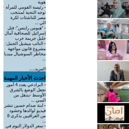
هوية
-
رئيسة القومي للمرأة
توجه التحية لمنتخب
مصر للناشئات لكرة
الي ...
-
“هيومن رايتس”: قتل
إسرائيل للصحافية آمال
خليل جريمة حرب
-
النائب ميشيل الجمل:
مشروع قانون مواجهة
مخاطر السوشيال ميديا
...
المزيد.....
احدث الأخبار المهمة
-
البرادعي يعدد 4 أمور
تجعل الوضع بالشرق
الأوسط -ينتقل من
السي ...
-
ابنة صدام حسين تنشر
فيديو لوالدها وحشود
من العراقيين بذكرى 8
...
-
سعر الدولار اليوم في