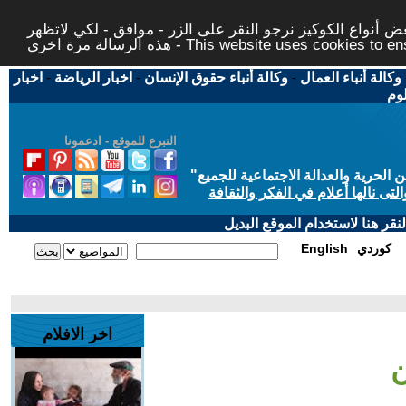
 أنواع الكوكيز نرجو النقر على الزر - موافق - لكي لاتظهر
This website uses cookies to ensure you ge
وكالة أنباء العمال
-
وكالة أنباء حقوق الإنسان
-
اخبار الرياضة
-
اخبار
لوم
التبرع للموقع - ادعمونا
حرية والعدالة الاجتماعية للجميع
"
تى نالها أعلام في الفكر والثقافة
قر هنا لاستخدام الموقع البديل
كوردي
English
اخر الافلام
ن