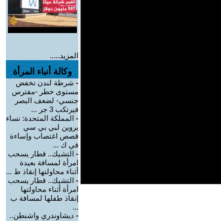
المزيد.....
وكالة أنباء المرأة
-
شرطة لندن تخفض
مستوى خطر -مفترس
جنسي- لضعف البصر
فيرتكب 3 جر ...
-
المملكة المتحدة: نساء
يروين لبي بي سي
قصص اغتصاب وإساءة
في ك ...
-
التشيك.. قطار يسحب
امرأة لمسافة بعيدة
أثناء محاولتها إنقاذ ط ...
-
التشيك.. قطار يسحب
امرأة أثناء محاولتها
إنقاذ طفلها لمسافة ب
...
-
ديشاوندري واشنطن..