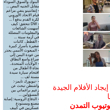
البنوك والسوق السوداء
مقابل الجنيه المص ...
-
إنفانتينو ينفي مزاعم
قيام الاتحاد الأوروبي
لكرة القدم بدفع أ ...
-
DW تتحقق: كيف
أسهمت الشائعات
والمعلومات المضللة
في أزمة سبتة ...
-
القطط.. كائنات
صغيرة بأسرار كبيرة
-
المبعوث الأممي يحذر
من عودة اليمن إلى
صراع واسع النطاق
-
الولايات المتحدة..
نجاة 8 أطفال من
اقتحام سيارة سيدة
مسنة لف ...
-
-نيويورك تايمز-:
جاد الأفلام الجيدة
واشنطن تبحث عن
زعيم براغماتي بين
ا
المسؤولين ...
-
الدفاع الروسية: إصابة
مصنع ومستودع
وتيوب التمدن
عسكريين في كييف