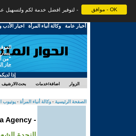
موافق - OK
لتوفير افضل خدمة لكم ولتسهيل عملي
أخبار عامة
-
وكالة أنباء المرأة
-
اخبار الأدب و
الموقع
يسارية
"من أج
حاز ال
إذا لديك
الزوار
اضافة/خدمات
بحث/الارشيف
الصفحة الرئيسية
-
وكالة أنباء المرأة
-
يوتيوب ا
- Jinha Agency
النجدة الشع