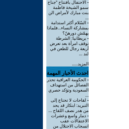
-
الاحتفال بافتتاح “جناح
سمو الشيخة فاطمة
بنت مبارك لأمراض الن
...
-
السّلام أكثر استدامة
بمشاركة النساء...فلماذا
يهمّش دورهنّ؟
-
بريطانيا: الشرطة
توقف امرأة بعد تعرض
أربعة رجال للطعن في
لند ...
المزيد.....
احدث الأخبار المهمة
-
الحكومة العراقية تحذر
الفصائل من استهداف
السعودية وتؤكد حصري
...
-
لقاحات لا تحتاج إلى
التبريد: ابتكار قد يحد
من هدر نصف اللقاح ...
-
دمار واسع وعشرات
الاعتقالات عقب
انسحاب الاحتلال من