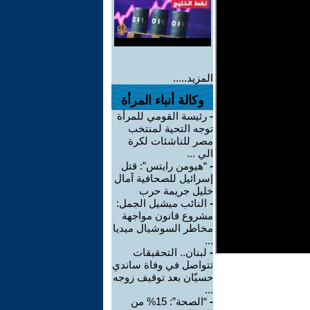
المزيد.....
وكالة أنباء المرأة
-
رئيسة القومي للمرأة
توجه التحية لمنتخب
مصر للناشئات لكرة
الي ...
-
“هيومن رايتس”: قتل
إسرائيل للصحافية آمال
خليل جريمة حرب
-
النائب ميشيل الجمل:
مشروع قانون مواجهة
مخاطر السوشيال ميديا
...
-
لبنان.. التحقيقات
تتواصل في وفاة ساندي
حسيّان بعد توقيف زوجه
...
-
“الصحة”: 15% من