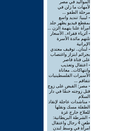
المواليد في مصر
لأمهات ما زلن في
مرحلة الطفو ...
-
ليبيا: تنديد واسع
بمقطع فيديو يظهر جلد
امرأة علنا بتهمة الزن ...
-
أثرياء فقراء.. الأسعار
تلتهم مائدة الأسرة
الإيرانية
-
لبنان.. توقيف معتدي
بجرائم ابتزاز واغتصاب
على فتاة قاصر
-
اعتقال وتعذيب
وانتهاكات.. معاناة
الأسيرات الفلسطينيات
تتفاقم ...
-
مصر: القبض على زوج
قتل زوجته خنقًا في دار
السلام
-
مناشدات عاجلة لإنقاذ
الطفلة مسك ونقلها
للعلاج خارج غزة
-
الشرطة البريطانية:
طعن 4 رجال واعتقال
امرأة في وسط لندن