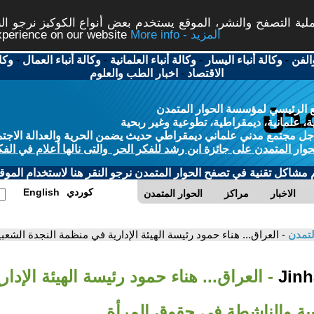
ة التصفح والنشر، الموقع يستخدم بعض أنواع الكوكيز نرجو النق
More info - المزيد
experience on our website
الفن
-
وكالة أنباء اليسار
-
وكالة أنباء العلمانية
-
وكالة أنباء العمال
-
وكا
الاقتصاد
-
اخبار الطب والعلوم
 الرئيسي لمؤسسة الحوار المتمدن
، علمانية، ديمقراطية، تطوعية وغير ربحية
ل مجتمع مدني علماني ديمقراطي حديث يضمن الحرية والعدالة الاجتم
حوار المتمدن على جائزة ابن رشد للفكر الحر والتى نالها أعلام في الفك
م مشاكل تقنية في تصفح الحوار المتمدن نرجو النقر هنا لاستخدام الموقع
كوردي
English
الاخبار
مراكز
الحوار المتمدن
لتمدن
- العراق... هناء حمود رئيسة الهيئة الإدارية في منظمة النجدة الش
- العراق... هناء حمود رئيسة الهيئة الإد
بية والناشطة في حقوق المرأة