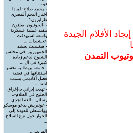
دو ...
-
محمد صلاح: لماذا
اختار النجم المصري
طرابزون؟
-
-الحوثيون- يعلنون
تنفيذ عملية عسكرية
جاد الأفلام الجيدة
واسعة استهدفت
-تحشيدات ...
ا
-
هيغسيث يحشد
الجمهوريين في مجلس
وتيوب التمدن
الشيوخ لدعم زيادة
كبيرة في ال ...
-
جامعة بريطانية تخسر
استئنافها في قضية
فصل أكاديمي بسبب
انتقا ...
-
تهديد إيراني بـ-إغراق
الخليج في الظلام-..
رسائل -بالغة الجدي ...
-
غوتيريش يدعو موسكو
وواشنطن للعودة إلى
الحوار حول نزع السلاح
...
المزيد.....