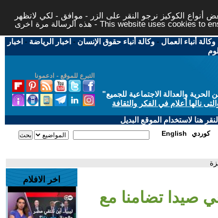
 أنواع الكوكيز نرجو النقر على الزر - موافق - لكي لاتظهر
This website uses cookies to ensure you ge
وكالة أنباء العمال
-
وكالة أنباء حقوق الإنسان
-
اخبار الرياضة
-
اخبار
لوم
التبرع للموقع - ادعمونا
حرية والعدالة الاجتماعية للجميع
"
تى نالها أعلام في الفكر والثقافة
قر هنا لاستخدام الموقع البديل
كوردي
English
زة
اخر الافلام
في صيدا تضامنا مع