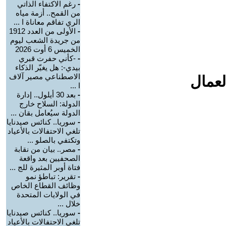
-
رغم الاكتفاء الذاتي
من القمح.. أزمة مياه
الري تفاقم معاناة ا ...
-
الأولى من العدد 1912
من جريدة الشعب ليوم
الخميس 6 أوت 2026
-
-كأني حفرت قبري
بيدي-: هل يغيّر الذكاء
الاصطناعي مصير آلاف
لعمال
ا ...
-
بعد 30 أيلول.. إدارة
الدولة: السلاح خارج
الدولة سيُعامل بقان ...
-
سوريا.. كنائس صيدنايا
تلغي الاحتفالات بالأعياد
وتكتفي بالصلو ...
-
مصر.. بيان من نقابة
الصحفيين بعد واقعة
فتاة أوبر المثيرة للج ...
-
تقرير: تباطؤ نمو
وظائف القطاع الخاص
في الولايات المتحدة
خلال ...
-
سوريا.. كنائس صيدنايا
تلغي الاحتفالات بالأعياد