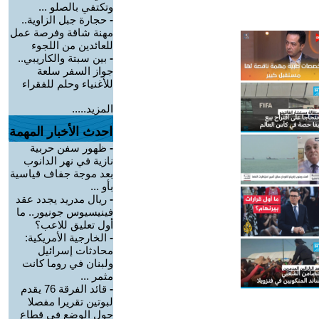
وتكتفي بالصلو ...
-
حجارة جبل الزاوية..
مهنة شاقة وفرصة عمل
للعائدين من اللجوء
-
بين سبتة والكاريبي..
جواز السفر سلعة
للأغنياء وحلم للفقراء
المزيد.....
احدث الأخبار المهمة
-
ظهور سفن حربية
نازية في نهر الدانوب
بعد موجة جفاف قياسية
بأو ...
-
ريال مدريد يجدد عقد
فينيسيوس جونيور.. ما
أول تعليق للاعب؟
-
الخارجية الأمريكية:
محادثات إسرائيل
ولبنان في روما كانت
مثمر ...
-
قائد الفرقة 76 يقدم
لبوتين تقريرا مفصلا
حول الوضع في قطاع