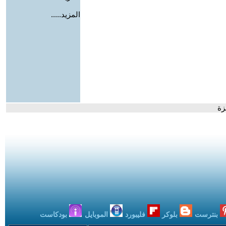
المزيد.....
زة
بنترست
بلوكر
فليبورد
الموبايل
بودكاست