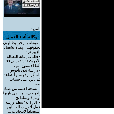
المزيد.....
وكالة أنباء العمال
-
موظفو -إيجز- يطالبون
بحقوقهم.. وهيأة تشغيل
الزبير ترد
-
طلبات إعانة البطالة
الأمريكية ترتفع إلى 199
ألفا الأسبوع الم ...
-
دراسة تدق ناقوس
الخطر: رفع سن التقاعد
قد يأتي على حساب
صحة ا ...
-
-نسخة أجنبية من ضياء
العوضي-.. من هي باربرا
أونيل؟ ولماذا تح ...
-
“الزراعة” تنظم ورشة
عمل لتدريب العاملين
استعداداً لانتخابات ...