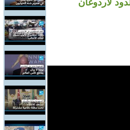
دود لأردوغان