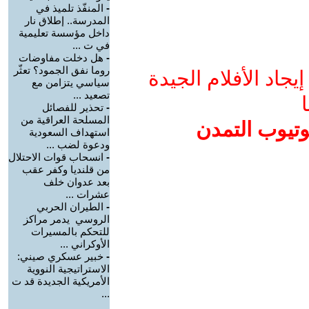
-
المنفّذ تلميذ في
المدرسة.. إطلاق نار
داخل مؤسسة تعليمية
في ت ...
-
هل دخلت مفاوضات
روما نفق الجمود؟ تعثّر
جاد الأفلام الجيدة
سياسي يتزامن مع
تصعيد ...
ا
-
تحذير للفصائل
المسلحة العراقية من
وتيوب التمدن
استهداف السعودية
ودعوة لضب ...
-
انسحاب قوات الاحتلال
من قلنديا وكفر عقب
بعد عدوان خلف
عشرات ...
-
الطيران الحربي
الروسي يدمر مراكز
للتحكم بالمسيرات
الأوكراني ...
-
خبير عسكري صيني:
الاستراتيجية النووية
الأمريكية الجديدة قد ت
...