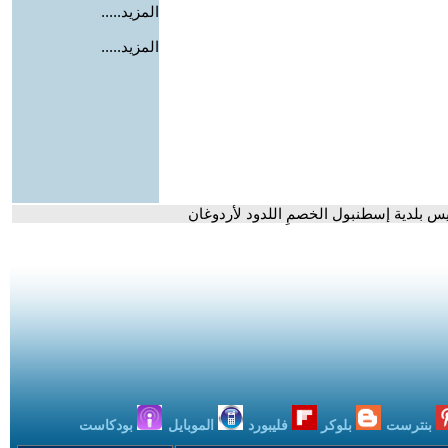
المزيد.....
المزيد.....
س بلدية إسطنبول الخصمِ اللدود لأردوغان
بنترست
بلوكر
فليبورد
الموبايل
بودكاست