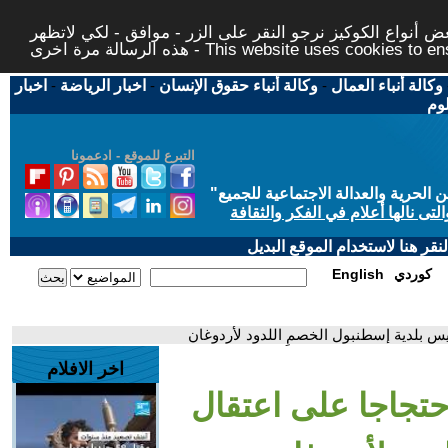
 أنواع الكوكيز نرجو النقر على الزر - موافق - لكي لاتظهر
This website uses cookies to ensure you ge
وكالة أنباء العمال
-
وكالة أنباء حقوق الإنسان
-
اخبار الرياضة
-
اخبار
لوم
التبرع للموقع - ادعمونا
حرية والعدالة الاجتماعية للجميع
"
تى نالها أعلام في الفكر والثقافة
قر هنا لاستخدام الموقع البديل
كوردي
English
س بلدية إسطنبول الخصمِ اللدود لأردوغان
اخر الافلام
تجاجا على اعتقال