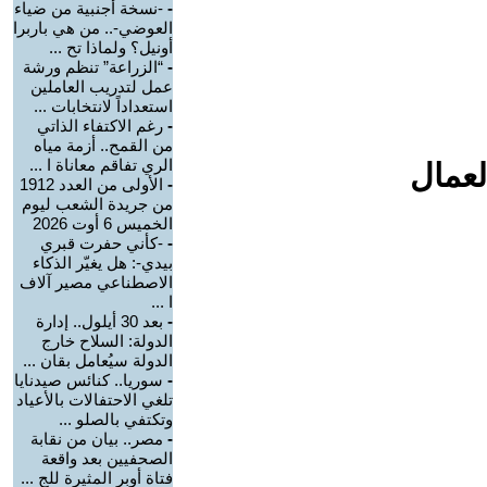
-
-نسخة أجنبية من ضياء
العوضي-.. من هي باربرا
أونيل؟ ولماذا تح ...
-
“الزراعة” تنظم ورشة
عمل لتدريب العاملين
استعداداً لانتخابات ...
-
رغم الاكتفاء الذاتي
من القمح.. أزمة مياه
الري تفاقم معاناة ا ...
لعمال
-
الأولى من العدد 1912
من جريدة الشعب ليوم
الخميس 6 أوت 2026
-
-كأني حفرت قبري
بيدي-: هل يغيّر الذكاء
الاصطناعي مصير آلاف
ا ...
-
بعد 30 أيلول.. إدارة
الدولة: السلاح خارج
الدولة سيُعامل بقان ...
-
سوريا.. كنائس صيدنايا
تلغي الاحتفالات بالأعياد
وتكتفي بالصلو ...
-
مصر.. بيان من نقابة
الصحفيين بعد واقعة
فتاة أوبر المثيرة للج ...