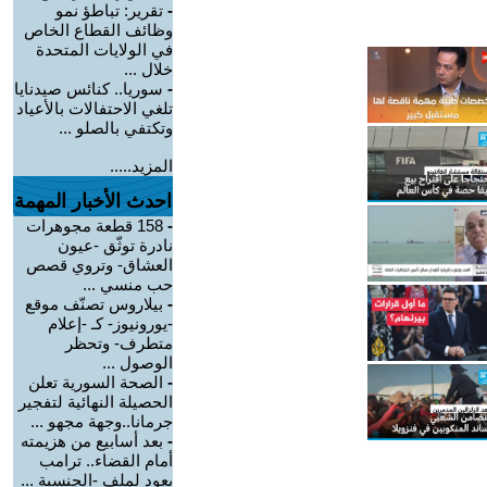
-
تقرير: تباطؤ نمو
وظائف القطاع الخاص
في الولايات المتحدة
خلال ...
-
سوريا.. كنائس صيدنايا
تلغي الاحتفالات بالأعياد
وتكتفي بالصلو ...
المزيد.....
احدث الأخبار المهمة
-
158 قطعة مجوهرات
نادرة توثّق -عيون
العشاق- وتروي قصص
حب منسي ...
-
بيلاروس تصنّف موقع
-يورونيوز- كـ -إعلام
متطرف- وتحظر
الوصول ...
-
الصحة السورية تعلن
الحصيلة النهائية لتفجير
جرمانا..وجهة مجهو ...
-
بعد أسابيع من هزيمته
أمام القضاء.. ترامب
يعود لملف -الجنسية ...