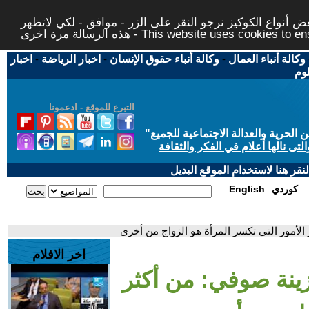
 أنواع الكوكيز نرجو النقر على الزر - موافق - لكي لاتظهر
This website uses cookies to ensure you ge
وكالة أنباء العمال
-
وكالة أنباء حقوق الإنسان
-
اخبار الرياضة
-
اخبار
لوم
التبرع للموقع - ادعمونا
حرية والعدالة الاجتماعية للجميع
"
تى نالها أعلام في الفكر والثقافة
قر هنا لاستخدام الموقع البديل
كوردي
English
الأمور التي تكسر المرأة هو الزواج من أخرى
اخر الافلام
زينة صوفي: من أكثر