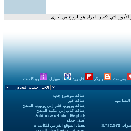
الأمور التي تكسر المرأة هو الزواج من أخرى
بنترست
بلوكر
فليبورد
الموبايل
بودكاست
اضافة موضوع جديد
التضامنية
اضافة خبر
إضافة يوتيوب-فلم إلى يوتيوب التمدن
إضافة كتاب إلى مكتبة التمدن
Add new article - English
أضف حملة
3,732,97
تعديل الموقع الفرعي للكاتب-ة
ابحث في موقع الحوار المتمدن