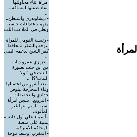
امرأة أثناء محاولتها
إنقاذ طفلها لمسافة ب
...
-
ديشاوندري واشنطن..
متهم باعتداءات جنسية
وبطل في الملاعب اللب
...
-
رئيسة القومي للمرأة
تتوجه بالشكر لمحافظ
لمرأة
كفر الشيخ لدعمه الصي
...
-
عزيزي عمرو دياب..
من أين جئت بصورة
البنات في “لولا
البنات”؟! ...
-
بعد أشهرٍ من اعتقالها..
وفاة المخرجة نيلوفر
حدادي والتحقيقات ...
-
النرويج.. سجن امرأة
بسبب اسم ابنها غير
المألوف
-
أسماء علي أول قاضية
يمنية على منصة
المحاكم الأميركية
-
المغرب: وسط موجة