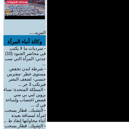
المزيد.....
وكالة أنباء المرأة
-
سرديات ما لا يكتب
في محاضر الجنود (10)
جدتي: المرأة التي سب
...
-
شرطة لندن تخفض
مستوى خطر -مفترس
جنسي- لضعف البصر
فيرتكب 3 جر ...
-
المملكة المتحدة: نساء
يروين لبي بي سي
قصص اغتصاب وإساءة
في ك ...
-
التشيك.. قطار يسحب
امرأة لمسافة بعيدة
أثناء محاولتها إنقاذ ط ...
-
التشيك.. قطار يسحب