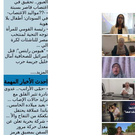
العبور.. تحقيق في
اغتصاب قاصر بسبتة
-
-??مواليد الاغتصاب-
في السودان: أطفال بلا
هوية
-
رئيسة القومي للمرأة
توجه التحية لمنتخب
مصر للناشئات لكرة
الي ...
-
“هيومن رايتس”: قتل
إسرائيل للصحافية آمال
خليل جريمة حرب
المزيد.....
احدث الأخبار المهمة
-
-حمّى الأرانب-.. عدوى
نادرة تثير القلق مع
تزايد حالات الإصاب ...
-
بعيد ميلاده الخامس..
باندا عملاقة يحتفل
بكعكة من التفاح والأ ...
-
شركة بحرية تعلن عن
معدل حركة مرور
السفن بمضيق هرمز