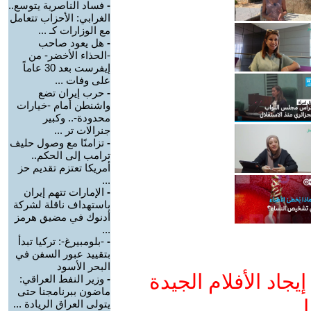
-
فساد الناصرية يتوسع..
الغرابي: الأحزاب تتعامل
مع الوزارات كـ ...
-
هل يعود صاحب
-الحذاء الأخضر- من
إيفرست بعد 30 عاماً
على وفات ...
-
حرب إيران تضع
واشنطن أمام -خيارات
محدودة-.. وكبير
جنرالات تر ...
-
تزامنًا مع وصول حليف
ترامب إلى الحكم..
أمريكا تعتزم تقديم حز
...
-
الإمارات تتهم إيران
باستهداف ناقلة لشركة
أدنوك في مضيق هرمز
...
-
-بلومبيرغ-: تركيا تبدأ
بتقييد عبور السفن في
البحر الأسود
جاد الأفلام الجيدة
-
وزير النفط العراقي:
ماضون ببرنامجنا حتى
ا
يتولى العراق الريادة ...