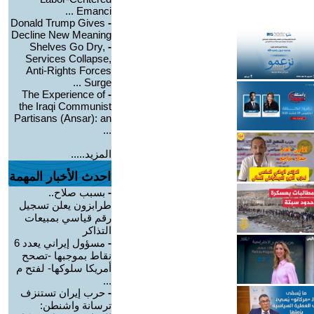
Emanci ...
Donald Trump Gives
-
Decline New Meaning
Shelves Go Dry,
-
Services Collapse,
Anti-Rights Forces
Surge ...
The Experience of
-
the Iraqi Communist
Partisans (Ansar): an
...
المزيد.....
احدث الأخبار المهمة
-
بسبب صلاح..
طرابزون يعلن تسجيل
رقم قياسي بمبيعات
التذاكر
-
مسؤول إيراني يعدد 6
نقاط بموجبها -تصحح
أمريكا سلوكها- لفتح م
...
-
حرب إيران تستنزف
ترسانة واشنطن: