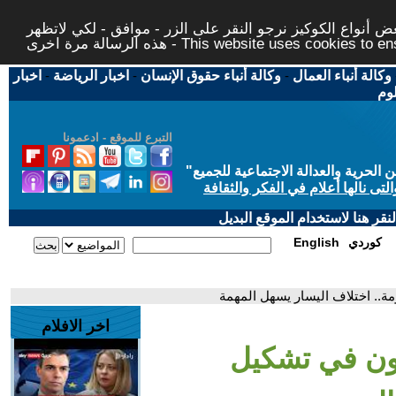
 أنواع الكوكيز نرجو النقر على الزر - موافق - لكي لاتظهر
This website uses cookies to ensure you ge
وكالة أنباء العمال
-
وكالة أنباء حقوق الإنسان
-
اخبار الرياضة
-
اخبار
لوم
التبرع للموقع - ادعمونا
حرية والعدالة الاجتماعية للجميع
"
تى نالها أعلام في الفكر والثقافة
قر هنا لاستخدام الموقع البديل
كوردي
English
.. اختلاف اليسار يسهل المهمة
اخر الافلام
ن في تشكيل