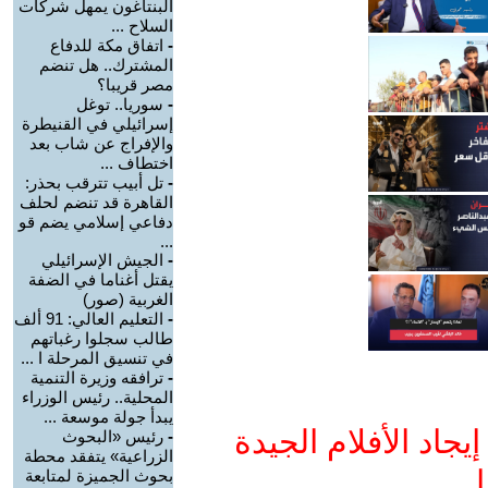
البنتاغون يمهل شركات
السلاح ...
-
اتفاق مكة للدفاع
المشترك.. هل تنضم
مصر قريبا؟
-
سوريا.. توغل
إسرائيلي في القنيطرة
والإفراج عن شاب بعد
اختطاف ...
-
تل أبيب تترقب بحذر:
القاهرة قد تنضم لحلف
دفاعي إسلامي يضم قو
...
-
الجيش الإسرائيلي
يقتل أغناما في الضفة
الغربية (صور)
-
التعليم العالي: 91 ألف
طالب سجلوا رغباتهم
في تنسيق المرحلة ا ...
-
ترافقه وزيرة التنمية
المحلية.. رئيس الوزراء
يبدأ جولة موسعة ...
جاد الأفلام الجيدة
-
رئيس «البحوث
الزراعية» يتفقد محطة
ا
بحوث الجميزة لمتابعة