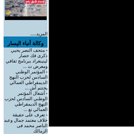
المزيد.....
وكالة أنباء اليسار
-
متحف النصر يحيي
ذكرى فك حصار
لينينغراد ببرنامج ثقافي
ومعرض ت ...
-
المؤتمر الوطني
السادس لحزب النهج
الديمقراطي العمالي
يختتم أش ...
-
أشغال المؤتمر
الوطني السادس لحزب
النهج الديمقراطي
العمالي تع ...
-
تعرف على حقيقة
خلاف معتمد جمال وعبد
الناصر محمد فى
الزمالك