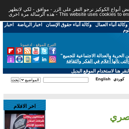
 أنواع الكوكيز نرجو النقر على الزر - موافق - لكي لاتظهر
This website uses cookies to ensure you ge
وكالة أنباء العمال
-
وكالة أنباء حقوق الإنسان
-
اخبار الرياضة
-
اخبار
لوم
التبرع للموقع - ادعمونا
حرية والعدالة الاجتماعية للجميع
"
تى نالها أعلام في الفكر والثقافة
قر هنا لاستخدام الموقع البديل
كوردي
English
اخر الافلام
مصري