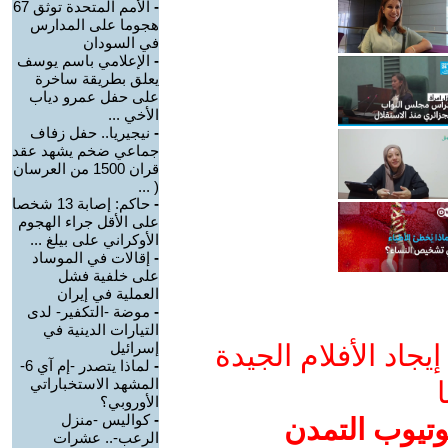
-
الأمم المتحدة توثق 67
هجوما على المدارس
في السودان
-
الإعلامي باسم يوسف
يعلق بطريقة ساخرة
على حفل عمرو دياب
الأخي ...
-
نيجيريا.. حفل زفاف
جماعي ضخم يشهد عقد
قران 1500 من العرسان
( ...
-
حاكم: إصابة 13 شخصا
على الأقل جراء الهجوم
الأوكراني على بيلغ ...
-
إقالات في الموساد
على خلفية فشل
العملية في إيران
-
موضة -التكفير- لدى
التيارات الدينية في
جاد الأفلام الجيدة
إسرائيل
-
لماذا يتصدر -إم آي 6-
المشهد الاستخباراتي
ا
الأوروبي؟
-
كواليس -منزل
وتيوب التمدن
الرعب-.. عشرات