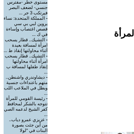
مستوى خطر -مفترس
جنسي- لضعف البصر
فيرتكب 3 جر ...
-
المملكة المتحدة: نساء
يروين لبي بي سي
قصص اغتصاب وإساءة
لمرأة
في ك ...
-
التشيك.. قطار يسحب
امرأة لمسافة بعيدة
أثناء محاولتها إنقاذ ط ...
-
التشيك.. قطار يسحب
امرأة أثناء محاولتها
إنقاذ طفلها لمسافة ب
...
-
ديشاوندري واشنطن..
متهم باعتداءات جنسية
وبطل في الملاعب اللب
...
-
رئيسة القومي للمرأة
تتوجه بالشكر لمحافظ
كفر الشيخ لدعمه الصي
...
-
عزيزي عمرو دياب..
من أين جئت بصورة
البنات في “لولا