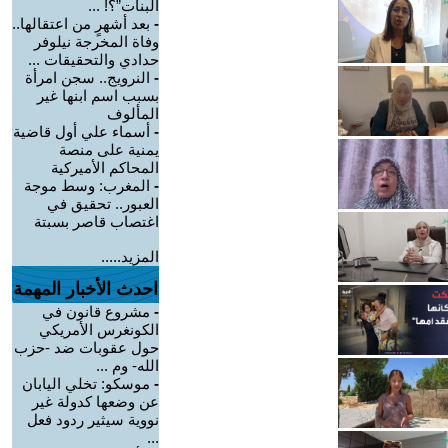
البنات”؟! ...
-
بعد أشهرٍ من اعتقالها..
وفاة المخرجة نيلوفر
حدادي والتحقيقات ...
-
النرويج.. سجن امرأة
بسبب اسم ابنها غير
المألوف
-
أسماء علي أول قاضية
يمنية على منصة
المحاكم الأميركية
-
المغرب: وسط موجة
العبور.. تحقيق في
اغتصاب قاصر بسبتة
المزيد.....
احدث الأخبار المهمة
-
مشروع قانون في
الكونغرس الأمريكي
حول عقوبات ضد -حزب
الله- وم ...
-
موسكو: تخلي اليابان
عن وضعها كدولة غير
نووية سيثير ردود فعل
...