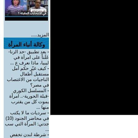
المزيد.....
وكالة أنباء المرأة
-
بعد تطبيق -حد الزنا-
عَلَناً على امرأة في
ليبيا، ماذا نعرف ع ...
-
كيف غيّر حكم أمل
مستقبل أطفال
الناجيات من الاغتصاب
في مصر؟
-
المسلسل الكوري
-قبلة الحورية-.. امرأة
يموت كل من يقترب
منها ...
-
سرديات ما لا يكتب
في محاضر الجنود (10)
جدتي: المرأة التي سب
...
-
شرطة لندن تخفض