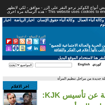
 أنواع الكوكيز نرجو النقر على الزر - موافق - لكي لاتظهر
This website uses cookies to ensure you ge
وكالة أنباء العمال
-
وكالة أنباء حقوق الإنسان
-
اخبار الرياضة
-
اخبار
لوم
التبرع للموقع - ادعمونا
حرية والعدالة الاجتماعية للجميع
"
تى نالها أعلام في الفكر والثقافة
قر هنا لاستخدام الموقع البديل
كوردي
English
اخر الافلام
- نساء الحسكة عن تأسيس KJK: