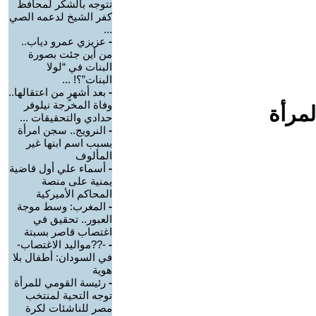
تتوجه بالشكر لمحافظ
كفر الشيخ لدعمه الصي
...
-
عزيزي عمرو دياب..
من أين جئت بصورة
البنات في “لولا
البنات”؟! ...
-
بعد أشهرٍ من اعتقالها..
وفاة المخرجة نيلوفر
لمرأة
حدادي والتحقيقات ...
-
النرويج.. سجن امرأة
بسبب اسم ابنها غير
المألوف
-
أسماء علي أول قاضية
يمنية على منصة
المحاكم الأميركية
-
المغرب: وسط موجة
العبور.. تحقيق في
اغتصاب قاصر بسبتة
-
-??مواليد الاغتصاب-
في السودان: أطفال بلا
هوية
-
رئيسة القومي للمرأة
توجه التحية لمنتخب
مصر للناشئات لكرة