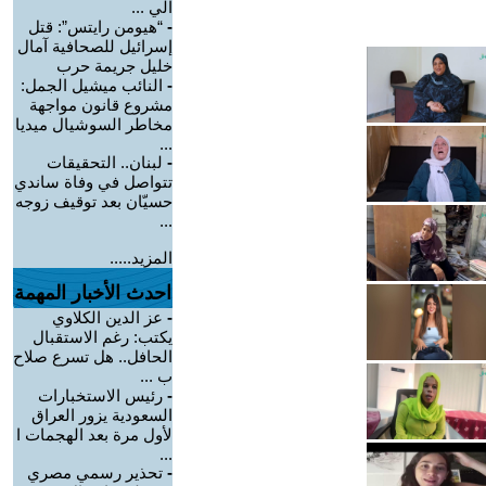
الي ...
-
“هيومن رايتس”: قتل
إسرائيل للصحافية آمال
خليل جريمة حرب
-
النائب ميشيل الجمل:
مشروع قانون مواجهة
مخاطر السوشيال ميديا
...
-
لبنان.. التحقيقات
تتواصل في وفاة ساندي
حسيّان بعد توقيف زوجه
...
المزيد.....
احدث الأخبار المهمة
-
عز الدين الكلاوي
يكتب: رغم الاستقبال
الحافل.. هل تسرع صلاح
ب ...
-
رئيس الاستخبارات
السعودية يزور العراق
لأول مرة بعد الهجمات ا
...
-
تحذير رسمي مصري