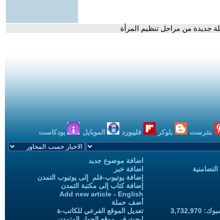
بنترست
بلوكر
فليبورد
الموبايل
بودكاست
اضافة موضوع جديد
التضامنية
اضافة خبر
إضافة يوتيوب-فلم إلى يوتيوب التمدن
إضافة كتاب إلى مكتبة التمدن
Add new article - English
أضف حملة
3,732,97
تعديل الموقع الفرعي للكاتب-ة
ابحث في موقع الحوار المتمدن