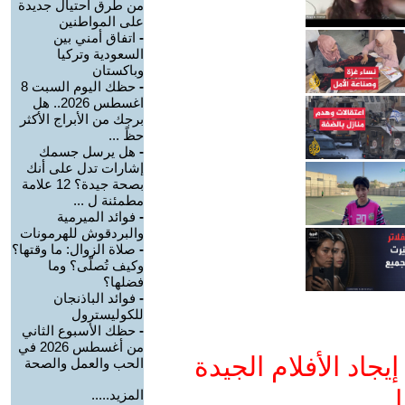
من طرق احتيال جديدة
على المواطنين
-
اتفاق أمني بين
السعودية وتركيا
وباكستان
-
حظك اليوم السبت 8
اغسطس 2026.. هل
برجك من الأبراج الأكثر
حظً ...
-
هل يرسل جسمك
إشارات تدل على أنك
بصحة جيدة؟ 12 علامة
مطمئنة ل ...
-
فوائد الميرمية
والبردقوش للهرمونات
-
صلاة الزوال: ما وقتها؟
وكيف تُصلّى؟ وما
فضلها؟
-
فوائد الباذنجان
للكوليسترول
-
حظك الأسبوع الثاني
من أغسطس 2026 في
جاد الأفلام الجيدة
الحب والعمل والصحة
ا
المزيد.....