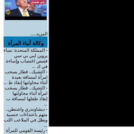
المزيد.....
وكالة أنباء المرأة
-
المملكة المتحدة: نساء
يروين لبي بي سي
قصص اغتصاب وإساءة
في ك ...
-
التشيك.. قطار يسحب
امرأة لمسافة بعيدة
أثناء محاولتها إنقاذ ط ...
-
التشيك.. قطار يسحب
امرأة أثناء محاولتها
إنقاذ طفلها لمسافة ب
...
-
ديشاوندري واشنطن..
متهم باعتداءات جنسية
وبطل في الملاعب اللب
...
-
رئيسة القومي للمرأة