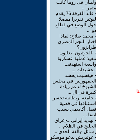
ولبنان في روما كانت
مثمر ...
-
قائد الفرقة 76 يقدم
لبوتين تقريرا مفصلا
حول الوضع في قطاع
دو ...
-
محمد صلاح: لماذا
اختار النجم المصري
طرابزون؟
-
-الحوثيون- يعلنون
تنفيذ عملية عسكرية
واسعة استهدفت
-تحشيدات ...
-
هيغسيث يحشد
الجمهوريين في مجلس
الشيوخ لدعم زيادة
ا
كبيرة في ال ...
-
جامعة بريطانية تخسر
استئنافها في قضية
فصل أكاديمي بسبب
انتقا ...
-
تهديد إيراني بـ-إغراق
الخليج في الظلام-..
رسائل -بالغة الجدي ...
-
غوتيريش يدعو موسكو