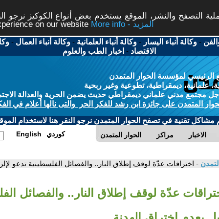
ة التصفح والنشر، الموقع يستخدم بعض أنواع الكوكيز نرجو النق
More info - المزيد
experience on our website
الفن
-
وكالة أنباء اليسار
-
وكالة أنباء العلمانية
-
وكالة أنباء العمال
-
وكا
الاقتصاد
-
اخبار الطب والعلوم
 الرئيسي لمؤسسة الحوار المتمدن
، علمانية، ديمقراطية، تطوعية وغير ربحية
ل مجتمع مدني علماني ديمقراطي حديث يضمن الحرية والعدالة الاجتم
حوار المتمدن على جائزة ابن رشد للفكر الحر والتى نالها أعلام في الفك
م مشاكل تقنية في تصفح الحوار المتمدن نرجو النقر هنا لاستخدام الموقع
كوردي
English
الاخبار
مراكز
الحوار المتمدن
لتمدن
- اختراقات عدّة لوقف إطلاق النار.. والفصائل الفلسطينية تدعو لإلز
تراقات عدّة لوقف إطلاق النار.. والفصائل الف
يل بعدم اختراق الهدنة