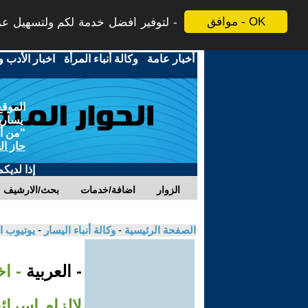
موافق - OK
لتوفير افضل خدمة لكم ولتسهيل عملي
أخبار عامة
-
وكالة أنباء المرأة
-
اخبار الأدب و
الموقع
يسارية
"من أج
حاز ال
إذا لديك
الزوار
اضافة/خدمات
بحث/الارشيف
الصفحة الرئيسية
-
وكالة أنباء اليسار
-
يوتيوب ا
- العربية
- اخ
لإلزام إسرائ