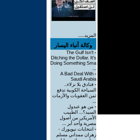
المزيد.....
وكالة أنباء اليسار
The Gulf Isn’t
-
Ditching the Dollar. It’s
Doing Something Sma
...
A Bad Deal With
-
Saudi Arabia
-
فنادق بلا نزلاء..
السياحة الكوبية تدفع
ثمن العقوبات والأزمات
...
-
من هو عبدول
السيد؟... الطبيب
الأمريكي من أصول
مصرية وأحد أبر ...
-
انتخابات نيويورك -
زهران ممداني مسلم