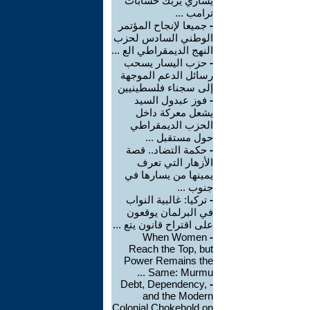
يساري يربك حسابات
ترامب ...
-
جميعا لإنجاح المؤتمر
الوطني السادس لحزب
النهج الديمقراطي الع ...
-
حزب اليسار يسحب
رسائل الدعم الموجهة
إلى سجناء فلسطينيين
-
فوز عبدول السيد
يشعل معركة داخل
الحزب الديمقراطي
حول مستقبل ...
-
حكمة التضاد.. قصة
الأزهار التي تعرف
يمينها من يسارها في
جنوب ...
-
تركيا: غالبية النواب
في البرلمان يوقعون
على اقتراح قانون يتع ...
When Women
-
Reach the Top, but
Power Remains the
Same: Murmu ...
Debt, Dependency,
-
and the Modern
Colonial Chokehold on