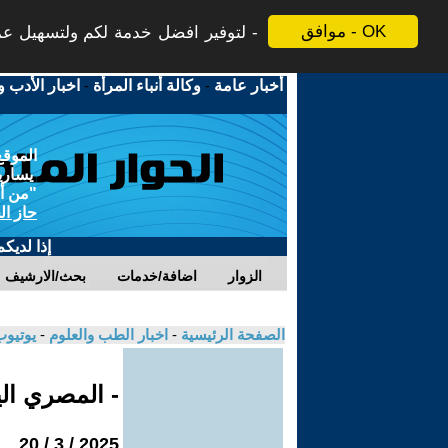
موافق - OK
لتوفير افضل خدمة لكم ولتسهيل عملي
أخبار عامة
-
وكالة أنباء المرأة
-
اخبار الأدب و
الموقع
يسارية
"من أج
حاز ال
إذا لديك
الزوار
اضافة/خدمات
بحث/الارشيف
الصفحة الرئيسية
-
اخبار الطب والعلوم
-
يوتيوب
- المصري ال
2025 / 3 / 20