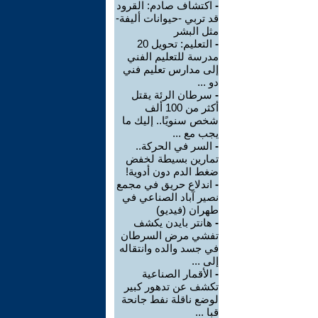
-
اكتشاف صادم: القرود
قد تربي -حيوانات أليفة-
مثل البشر
-
التعليم: تحويل 20
مدرسة للتعليم الفني
إلى مدارس تعليم فني
دو ...
-
سرطان الرئة يقتل
أكثر من 100 ألف
شخص سنويًا.. إليك ما
يجب مع ...
-
السر في الحركة..
تمارين بسيطة لخفض
ضغط الدم دون أدوية!
-
اندلاع حريق في مجمع
نصير آباد الصناعي في
طهران (فيديو)
-
هانتر بايدن يكشف
تفشي مرض السرطان
في جسد والده وانتقاله
إلى ...
-
الأقمار الصناعية
تكشف عن تدهور كبير
لوضع ناقلة نفط جانحة
قبا ...