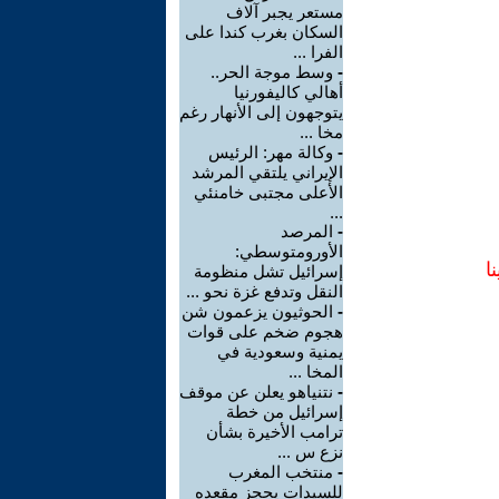
مستعر يجبر آلاف
السكان بغرب كندا على
الفرا ...
-
وسط موجة الحر..
أهالي كاليفورنيا
يتوجهون إلى الأنهار رغم
مخا ...
-
وكالة مهر: الرئيس
الإيراني يلتقي المرشد
الأعلى مجتبى خامنئي
...
-
المرصد
الأورومتوسطي:
ا
إسرائيل تشل منظومة
النقل وتدفع غزة نحو ...
-
الحوثيون يزعمون شن
هجوم ضخم على قوات
يمنية وسعودية في
المخا ...
-
نتنياهو يعلن عن موقف
إسرائيل من خطة
ترامب الأخيرة بشأن
نزع س ...
-
منتخب المغرب
للسيدات يحجز مقعده