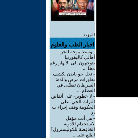
المزيد.....
اخبار الطب والعلوم
-
وسط موجة الحر..
أهالي كاليفورنيا
يتوجهون إلى الأنهار رغم
مخا ...
-
نجل جو بايدن يكشف
تطورات مرض والده:
السرطان تفشّى في
العظام ...
-
لا -تطوير- على أنقاض
التراث الحي: على
الحكومة وقف إجراءات
تغ ...
-
هل أنت مؤهل
لاستخدام الأدوية
الخافِضة للكوليسترول؟
اطلع على ...