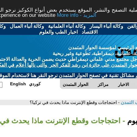
ة التصفح والنشر، الموقع يستخدم بعض أنواع الكوكيز نرجو النق
More info - المزيد
experience on our website
الفن
-
وكالة أنباء اليسار
-
وكالة أنباء العلمانية
-
وكالة أنباء العمال
-
وكا
الاقتصاد
-
اخبار الطب والعلوم
 الرئيسي لمؤسسة الحوار المتمدن
، علمانية، ديمقراطية، تطوعية وغير ربحية
ل مجتمع مدني علماني ديمقراطي حديث يضمن الحرية والعدالة الاجتم
حوار المتمدن على جائزة ابن رشد للفكر الحر والتى نالها أعلام في الفك
م مشاكل تقنية في تصفح الحوار المتمدن نرجو النقر هنا لاستخدام الموقع
كوردي
English
الاخبار
مراكز
الحوار المتمدن
 التمدن
- احتجاجات وقطع الإنترنت ماذا يحدث في تركيا؟
يوم
- احتجاجات وقطع الإنترنت ماذا يحدث في 