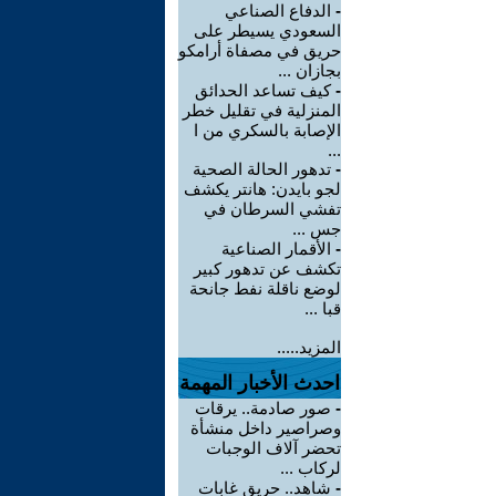
-
الدفاع الصناعي
السعودي يسيطر على
حريق في مصفاة أرامكو
بجازان ...
-
كيف تساعد الحدائق
المنزلية في تقليل خطر
الإصابة بالسكري من ا
...
-
تدهور الحالة الصحية
لجو بايدن: هانتر يكشف
تفشي السرطان في
جس ...
-
الأقمار الصناعية
تكشف عن تدهور كبير
لوضع ناقلة نفط جانحة
قبا ...
المزيد.....
احدث الأخبار المهمة
-
صور صادمة.. يرقات
وصراصير داخل منشأة
تحضر آلاف الوجبات
لركاب ...
-
شاهد.. حريق غابات