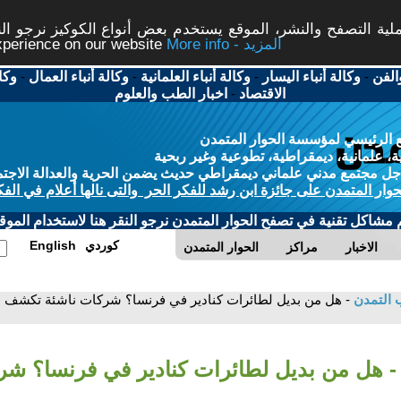
ة التصفح والنشر، الموقع يستخدم بعض أنواع الكوكيز نرجو النق
More info - المزيد
experience on our website
الفن
-
وكالة أنباء اليسار
-
وكالة أنباء العلمانية
-
وكالة أنباء العمال
-
وكا
الاقتصاد
-
اخبار الطب والعلوم
 الرئيسي لمؤسسة الحوار المتمدن
، علمانية، ديمقراطية، تطوعية وغير ربحية
ل مجتمع مدني علماني ديمقراطي حديث يضمن الحرية والعدالة الاجتم
حوار المتمدن على جائزة ابن رشد للفكر الحر والتى نالها أعلام في الفك
م مشاكل تقنية في تصفح الحوار المتمدن نرجو النقر هنا لاستخدام الموقع
كوردي
English
الاخبار
مراكز
الحوار المتمدن
 التمدن
- هل من بديل لطائرات كنادير في فرنسا؟ شركات ناشئة تكشف ع
- هل من بديل لطائرات كنادير في فرنسا؟ شر