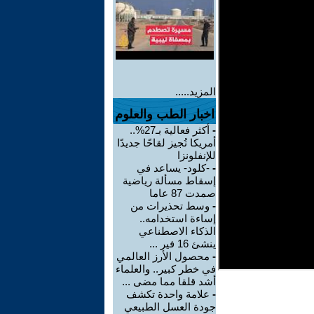
المزيد.....
اخبار الطب والعلوم
-
أكثر فعالية بـ27%..
أمريكا تُجيز لقاحًا جديدًا
للإنفلونزا
-
-كلود- يساعد في
إسقاط مسألة رياضية
صمدت 87 عاما
-
وسط تحذيرات من
إساءة استخدامه..
الذكاء الاصطناعي
ينشئ 16 فير ...
-
محصول الأرز العالمي
في خطر كبير.. والعلماء
أشد قلقا مما مضى ...
-
علامة واحدة تكشف
جودة العسل الطبيعي