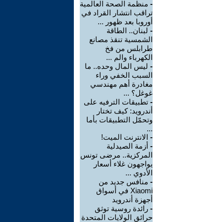
-
منظمة الصحة العالمية
تراقب انتشار القراد في
أوروبا بعد ظهور ...
-
لبنان.. الطاقة
الشمسية تنقذ مصانع
طرابلس من فخ
الكهرباء والم ...
-
ليس المال وحده.. ما
السبب الخفي وراء
مغادرة أهم مهندسي
غوغل؟ ...
-
تطبيقات الترفيه على
أندرويد: كيف تختار
وتحمّل التطبيقات بأما
...
-
الانترنت الميت!
-
أزمة الصيدلية
المركزية.. مرضى تونس
يواجهون غلاء أسعار
الأدوي ...
-
منافس جديد من
Xiaomi في أسواق
أجهزة أندرويد
-
رائدة روسية توثق
حرائق الولايات المتحدة