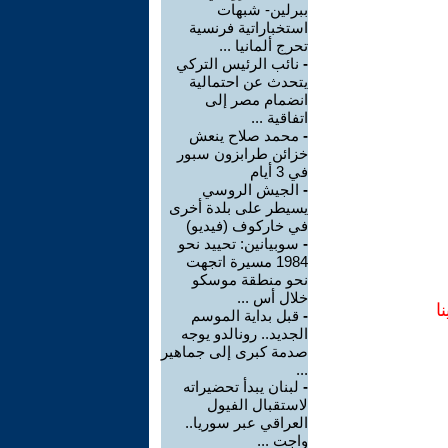
ببرلين- شبهات
استخباراتية فرنسية
تحرج ألمانيا ...
-
نائب الرئيس التركي
يتحدث عن احتمالية
انضمام مصر إلى
اتفاقية ...
-
محمد صلاح ينعش
خزائن طرابزون سبور
في 3 أيام
-
الجيش الروسي
يسيطر على بلدة أخرى
في خاركوف (فيديو)
-
سوبيانين: تحييد نحو
1984 مسيرة اتجهت
نحو منطقة موسكو
خلال أس ...
ا
-
قبل بداية الموسم
الجديد.. رونالدو يوجه
صدمة كبرى إلى جماهير
...
-
لبنان يبدأ تحضيراته
لاستقبال الفيول
العراقي عبر سوريا..
واجت ...