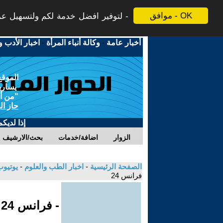
موافق - OK
لتوفير افضل خدمة لكم ولتسهيل عملي
أخبار عامة
-
وكالة أنباء المرأة
-
اخبار الأدب و
الموقع
يسارية
"من أج
حاز ال
إذا لديك
الزوار
اضافة/خدمات
بحث/الارشيف
الصفحة الرئيسية
-
اخبار الطب والعلوم
-
يوتيوب
فرانس 24
- فرانس 24