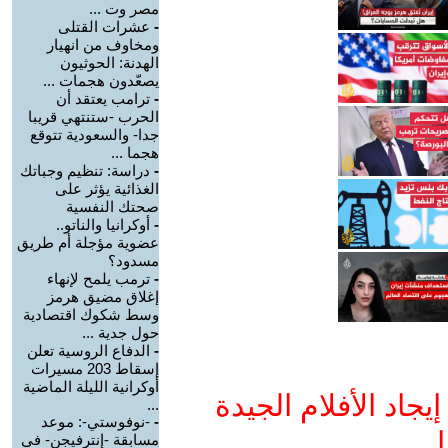
مصر وت ...
-
عشرات القتلى
ومخاوف من انهيار
الهدنة: الحوثيون
يصعّدون هجمات ...
-
ترامب يعتقد أن
الحرب -ستنتهي قريبا
جدا- والسعودية تتوقع
هجما ...
-
دراسة: تنظيم وجباتك
الغذائية يؤثر على
صحتك النفسية
-
أوكرانيا والناتو..
عضوية مؤجلة أم طريق
مسدود؟
-
ترمب يلمح لإنهاء
إغلاق مضيق هرمز
وسط شكوك اقتصادية
حول جدية ...
-
الدفاع الروسية تعلن
إسقاط 203 مسيرات
أوكرانية الليلة الماضية
جاد الأفلام الجيدة
...
-
-نوفوستي-: موعد
ا
مسابقة -إنترفيجن- في