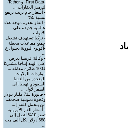
-First Data- و-Tether-
لترميز العقارات ...
-
أسعار خام برنت ترتفع
بنسبة 5%
-
الفاو تحذر.. موجة غلاء
عالمية جديدة على
الأبواب
-
تركيا تستهدف تشغيل
جميع مفاعلات محطة
اد
-أكويو- النووية بحلول ع
...
-
وكالة: فرنسا تعرض
على الهند إنتاجا مشتركا
لـ100 طائرة مقاتلة ...
-
واردات الولايات
المتحدة من النفط
السعودي تهبط إلى
الصفر لأول ...
-
فاتورة بـ71 مليار دولار
وفجوة تمويلية ضخمة..
من يتحمل كلفة إ ...
-
أسعار الغاز الأوروبية
تقفز 10% لتصل إلى
688 دولار لكل ألف مت
...