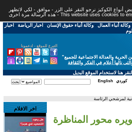
 أنواع الكوكيز نرجو النقر على الزر - موافق - لكي لاتظهر
This website uses cookies to ensure you ge
وكالة أنباء العمال
-
وكالة أنباء حقوق الإنسان
-
اخبار الرياضة
-
اخبار
لوم
التبرع للموقع - ادعمونا
حرية والعدالة الاجتماعية للجميع
"
تى نالها أعلام في الفكر والثقافة
قر هنا لاستخدام الموقع البديل
كوردي
English
ثانية لمرشحي الرئاسة
اخر الافلام
طويره محور المناظرة