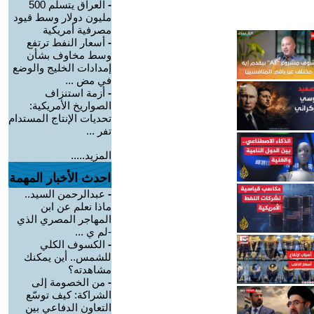
-
العراق يتسلم 500
مليون دولار وسط قيود
مصرفية أمريكية
-
أسعار النفط ترتفع
وسط مخاوف بشأن
إمدادات الخليج والوضع
في مض ...
-
أزمة استنزاف
الصواريخ الأمريكية:
تحديات الإنتاج المستدام
تفر ...
المزيد.....
احدث الأخبار المهمة
-
عبدالرحمن السيد..
ماذا نعلم عن ابن
المهاجر المصري الذي
-لم ي ...
-
الكسوف الكلي
للشمس.. أين يمكنك
مشاهدته؟
-
من الخصومة إلى
الشراكة: كيف توسّع
التعاون الدفاعي بين