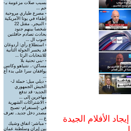
بسبب صلات مزعومة بـ-
حم ...
-
مصرع طياري مروحية
إطفاء في يوتا الأمريكية
-
النيجر.. مقتل 22
شخصا بينهم جنود
بحادث تصادم حافلتين
جنوب ال ...
-
استطلاع رأي: أردوغان
قد يخسر الجولة الثانية
للانتخابات الرئا ...
-
-بنى تحتية بلا
مساكن-.. نتنياهو وكاتس
يوافقان سرا على بدء أع
...
-
ديلي ميل: حملة لـ-
الجيش الجمهوري
الجديد- قد تدفع
مهاجرين إلى ...
-
الاشتراكات الشهرية
في -إنستغرام- تصبح
مصدر دخل جديد.. تعرف
جاد الأفلام الجيدة
ع ...
-
مباشر: اتفاق وشيك
ا
بين إيران وسلطنة عمان