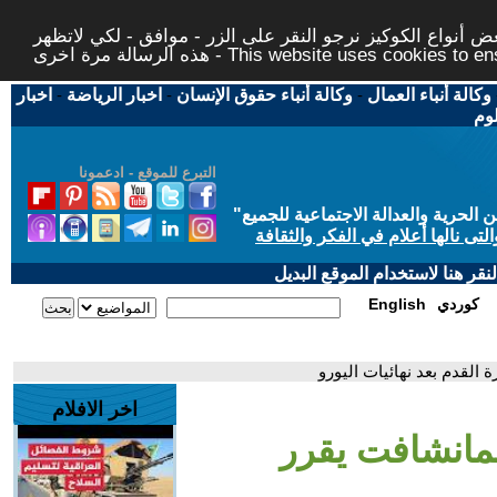
 أنواع الكوكيز نرجو النقر على الزر - موافق - لكي لاتظهر
This website uses cookies to ensure you ge
وكالة أنباء العمال
-
وكالة أنباء حقوق الإنسان
-
اخبار الرياضة
-
اخبار
لوم
التبرع للموقع - ادعمونا
حرية والعدالة الاجتماعية للجميع
"
تى نالها أعلام في الفكر والثقافة
قر هنا لاستخدام الموقع البديل
كوردي
English
القدم بعد نهائيات اليورو
اخر الافلام
مانشافت يقرر