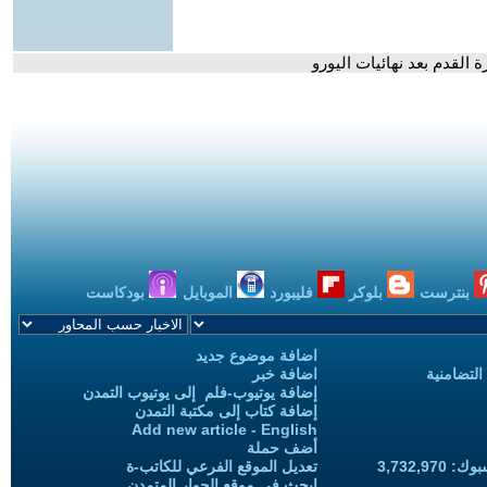
القدم بعد نهائيات اليورو
بنترست
بلوكر
فليبورد
الموبايل
بودكاست
اضافة موضوع جديد
التضامنية
اضافة خبر
إضافة يوتيوب-فلم إلى يوتيوب التمدن
إضافة كتاب إلى مكتبة التمدن
Add new article - English
أضف حملة
3,732,97
تعديل الموقع الفرعي للكاتب-ة
ابحث في موقع الحوار المتمدن