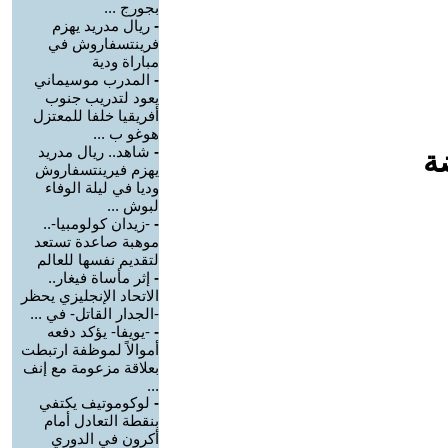
بجورج ...
-
ريال مدريد يهزم
فرينتسفاروش في
مباراة ودية
-
المدرب موسيماني
يعود لتدريب جنوب
أفريقيا خلفا للمعتزل
هوغو ب ...
-
شاهد.. ريال مدريد
ة
يهزم فيرينتسفاروش
وديا في ليلة الوفاء
لبوش ...
-
-زيدان كولومبيا-..
موهبة صاعدة تستعد
لتقديم نفسها للعالم
-
إثر مأساة فيغار..
الاتحاد الإنجليزي يحظر
-الجدار القاتل- في ...
-
-يويفا- يؤكد دفعه
أموالاً لموظفة ارتبطت
بعلاقة مزعومة مع إنف
...
-
لوكوموتيف يكتفي
بنقطة التعادل أمام
أكرون في الدوري