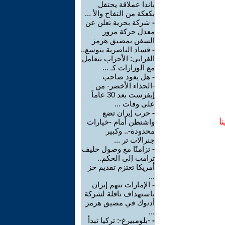
باندا عملاقة يحتفل
بكعكة من التفاح والأ ...
-
شركة بحرية تعلن عن
معدل حركة مرور
السفن بمضيق هرمز
-
فساد الناصرية يتوسع..
الغرابي: الأحزاب تتعامل
مع الوزارات كـ ...
-
هل يعود صاحب
-الحذاء الأخضر- من
إيفرست بعد 30 عاماً
على وفات ...
-
حرب إيران تضع
ا
واشنطن أمام -خيارات
محدودة-.. وكبير
جنرالات تر ...
-
تزامنًا مع وصول حليف
ترامب إلى الحكم..
أمريكا تعتزم تقديم حز
...
-
الإمارات تتهم إيران
باستهداف ناقلة لشركة
أدنوك في مضيق هرمز
...
-
-بلومبيرغ-: تركيا تبدأ