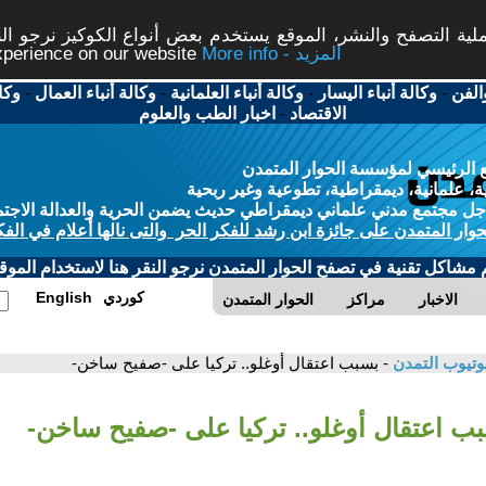
ة التصفح والنشر، الموقع يستخدم بعض أنواع الكوكيز نرجو النق
More info - المزيد
experience on our website
الفن
-
وكالة أنباء اليسار
-
وكالة أنباء العلمانية
-
وكالة أنباء العمال
-
وكا
الاقتصاد
-
اخبار الطب والعلوم
 الرئيسي لمؤسسة الحوار المتمدن
، علمانية، ديمقراطية، تطوعية وغير ربحية
ل مجتمع مدني علماني ديمقراطي حديث يضمن الحرية والعدالة الاجتم
حوار المتمدن على جائزة ابن رشد للفكر الحر والتى نالها أعلام في الفك
م مشاكل تقنية في تصفح الحوار المتمدن نرجو النقر هنا لاستخدام الموقع
كوردي
English
الاخبار
مراكز
الحوار المتمدن
وتيوب التمدن
- بسبب اعتقال أوغلو.. تركيا على -صفيح ساخن-
بب اعتقال أوغلو.. تركيا على -صفيح ساخن-