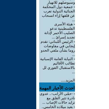
وسيوصلهم للانهيار
-
جمعية دول المحكمة
الجنائية الدولية تعرب
عن قلقها إزاء انسحاب
...
-
هيئة الأسرى
الفلسطينية تدعو
الصليب الأحمر لإدانة
تجديد إسرائ ...
-
الرئيس اللبناني: تقدم
إيجابي في مفاوضات
روما بشأن ملفي الحدو
...
-
النيابة العامة الإسبانية
تطالب الأقاليم
بالاستقبال الفوري لل
...
المزيد.....
احدث الأخبار المهمة
-
-حمّى الأرانب-.. عدوى
نادرة تثير القلق مع
تزايد حالات الإصاب ...
-
بعيد ميلاده الخامس..