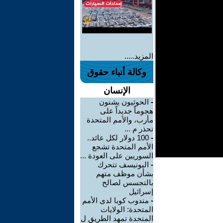
المزيد.....
وكالة أنباء حقوق
الإنسان
-
الحوثيون يشنون
هجوماً جديداً على
مأرب، والأمم المتحدة
تحذر م ...
-
100 دولار لكل عائد..
الأمم المتحدة تشجع
السوريين على العودة ...
-
اليونيسف تتحرك
بشأن موظف متهم
بالتجسس لصالح
إسرائيل
-
مندوب كوبا لدى الأمم
المتحدة: الولايات
المتحدة تمهد الطريق ل