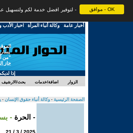
موافق - OK
لتوفير افضل خدمة لكم ولتسهيل عملي
أخبار عامة
-
وكالة أنباء المرأة
-
اخبار الأدب و
الموقع
يسارية
"من أج
حاز ال
إذا لديك
الزوار
اضافة/خدمات
بحث/الارشيف
الصفحة الرئيسية
-
وكالة أنباء حقوق الإنسان
-
ي
- الحرة
- بس
2025 / 3 / 21