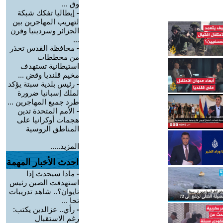
وق ...
-
إيطاليا تفكك شبكة
لتهريب المهاجرين بين
الجزائر وسردينيا وفرن
...
-
محافظة القدس تحذر
من مخططات
استيطانية تستهدف
مخيم قلنديا وقض ...
-
رئيس بلدية سبتة يؤكد
لملك إسبانيا ضرورة
طرد جميع المهاجرين ...
-
الأمم المتحدة تدين
هجمات أوكرانيا على
المناطق الروسية
المزيد.....
احدث الأخبار المهمة
-
ماذا سيحدث إذا
استهدفت الصين رئيس
تايوان؟.. شاهد تدريبات
تحا ...
-
رأي.. عزالدين يكتب:
رغم الاستقبال