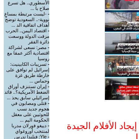
الأسطوري.. هل تسرع
صلاح با ...
-
-ليست مرتبطة بمساعٍ
نووية-.. السعودية توضح
أهداف اتفاقية الد ...
-
اقتصاد اليمن.. الحرب
مزقت الدولة ووسعت
دائرة الفقر
-
مصر: نسعى لشراكة
اقتصادية أكثر عمقا مع
روسيا
-
تسريبات الكابينيت:
إسرائيل لم توافق على
خارطة طريق غزة
وحماس ...
-
إيران تستنزف أوراق
الضغط الأمريكية؟.. قائد
إسرائيلي سابق يحذ ...
-
قتلى ومصابون في
هجوم جديد نسب
للحوثيين على معقل
الحكومة اليم ...
جاد الأفلام الجيدة
-
دييغو فورلان مدربا
لمنتخب أوروغواي
ا
-
Yle: فنلندا تدرس