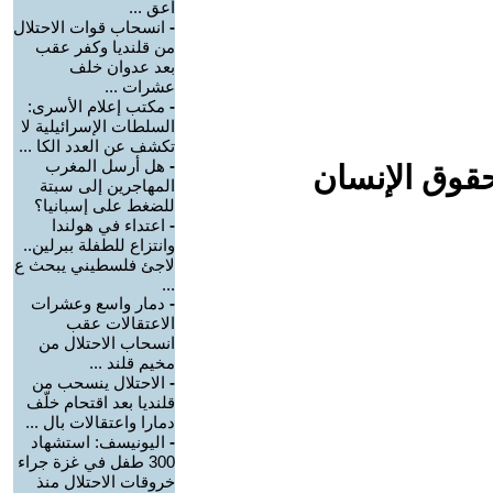
أعق ...
-
انسحاب قوات الاحتلال
من قلنديا وكفر عقب
بعد عدوان خلف
عشرات ...
-
مكتب إعلام الأسرى:
السلطات الإسرائيلية لا
تكشف عن العدد الكا ...
-
هل أرسل المغرب
حقوق الإنسان
المهاجرين إلى سبتة
للضغط على إسبانيا؟
-
اعتداء في هولندا
وانتزاع للطفلة ببرلين..
لاجئ فلسطيني يبحث ع
...
-
دمار واسع وعشرات
الاعتقالات عقب
انسحاب الاحتلال من
مخيم قلند ...
-
الاحتلال ينسحب من
قلنديا بعد اقتحام خلّف
دمارا واعتقالات بال ...
-
اليونيسف: استشهاد
300 طفل في غزة جراء
خروقات الاحتلال منذ