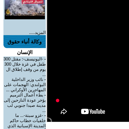
المزيد.....
وكالة أنباء حقوق
الإنسان
-
-اليونيسف-: مقتل 300
طفل في غزة خلال 300
يوم من وقف إطلاق ال
...
-
نائب وزير الداخلية
البولندي: الهجمات على
المهاجرين الأوكراني ...
-
بطء أعمال الترميم
يؤخر عودة النازحين إلى
مدينة صيدا جنوبي لب
...
-
-غزو سبتة-... ما
خلفيات خطاب حاكم
المدينة الإسبانية الذي