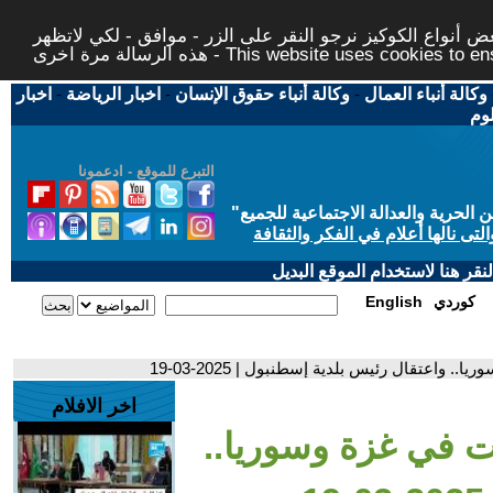
 أنواع الكوكيز نرجو النقر على الزر - موافق - لكي لاتظهر
This website uses cookies to ensure you ge
وكالة أنباء العمال
-
وكالة أنباء حقوق الإنسان
-
اخبار الرياضة
-
اخبار
لوم
التبرع للموقع - ادعمونا
حرية والعدالة الاجتماعية للجميع
"
تى نالها أعلام في الفكر والثقافة
قر هنا لاستخدام الموقع البديل
كوردي
English
 واعتقال رئيس بلدية إسطنبول | 2025-03-19
اخر الافلام
ت في غزة وسوريا..