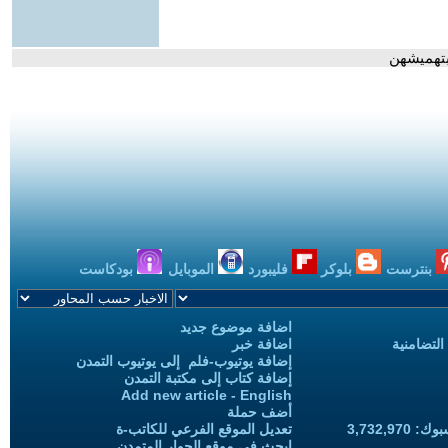
بتهميشهن
بنترست
بلوكر
فليبورد
الموبايل
بودكاست
اضافة موضوع جديد
التضامنية
اضافة خبر
إضافة يوتيوب-فلم إلى يوتيوب التمدن
إضافة كتاب إلى مكتبة التمدن
Add new article - English
أضف حملة
3,732,97
تعديل الموقع الفرعي للكاتب-ة
ابحث في موقع الحوار المتمدن