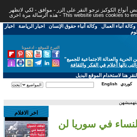
 أنواع الكوكيز نرجو النقر على الزر - موافق - لكي لاتظهر
This website uses cookies to ensure you ge
وكالة أنباء العمال
-
وكالة أنباء حقوق الإنسان
-
اخبار الرياضة
-
اخبار
لوم
التبرع للموقع - ادعمونا
حرية والعدالة الاجتماعية للجميع
"
تى نالها أعلام في الفكر والثقافة
قر هنا لاستخدام الموقع البديل
كوردي
English
بتهميشهن
اخر الافلام
النساء في سوريا لن