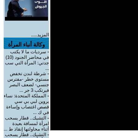
المزيد.....
وكالة أنباء المرأة
-
سرديات ما لا يكتب
في محاضر الجنود (10)
جدتي: المرأة التي سب
...
-
شرطة لندن تخفض
مستوى خطر -مفترس
جنسي- لضعف البصر
فيرتكب 3 جر ...
-
المملكة المتحدة: نساء
يروين لبي بي سي
قصص اغتصاب وإساءة
في ك ...
-
التشيك.. قطار يسحب
امرأة لمسافة بعيدة
أثناء محاولتها إنقاذ ط ...
-
التشيك.. قطار يسحب