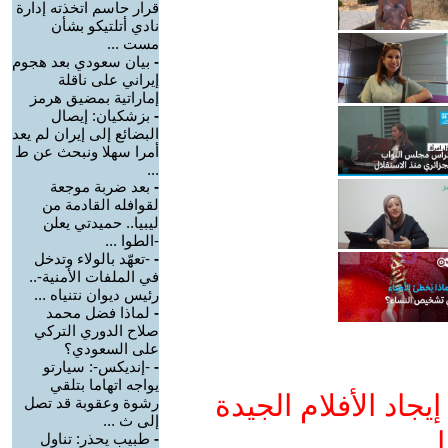
قرار حاسم اتخذته إدارة
نادي أتلتيكو بشأن
مست ...
-
بيان سعودي بعد هجوم
إيراني على ناقلة
إماراتية بمضيق هرمز
-
بزشكيان: إيصال
البضائع إلى إيران لم يعد
أمرا سهلا ونبحث عن ط
...
-
بعد ضربة موجعة
لقوافله القادمة من
ليبيا.. حميدتي يعلن
-الطوا ...
-
-تعهّد بالولاء وتدخل
في الملفات الأمنية-..
رئيس ديوان نتنياه ...
-
لماذا فضل محمد
صلاح الدوري التركي
على السعودي؟
-
-إنديكس-: سيارتو
يواجه اتهاما بتلقي
جاد الأفلام الجيدة
رشوة وعقوبة قد تصل
إلى ث ...
ا
-
طبيب يحذر: تناول