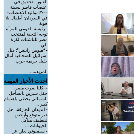
العبور.. تحقيق في
اغتصاب قاصر بسبتة
-
-??مواليد الاغتصاب-
في السودان: أطفال بلا
هوية
-
رئيسة القومي للمرأة
توجه التحية لمنتخب
مصر للناشئات لكرة
الي ...
-
“هيومن رايتس”: قتل
إسرائيل للصحافية آمال
خليل جريمة حرب
المزيد.....
احدث الأخبار المهمة
-
-كلنا صوت مصر-..
حفل شيرين بالساحل
الشمالي يحظى باهتمام
كبير ...
-
الديدان الخارقة.. حل
غير متوقع وأرخص
لتنظيف هياكل
الحيوانات ...
-
سيميوني يعلن عن