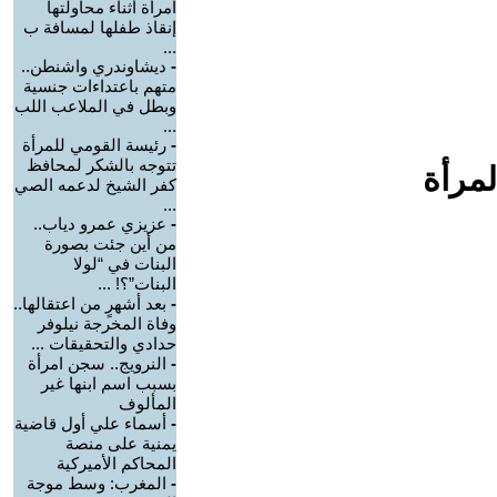
امرأة أثناء محاولتها
إنقاذ طفلها لمسافة ب
...
-
ديشاوندري واشنطن..
متهم باعتداءات جنسية
وبطل في الملاعب اللب
...
-
رئيسة القومي للمرأة
تتوجه بالشكر لمحافظ
لمرأة
كفر الشيخ لدعمه الصي
...
-
عزيزي عمرو دياب..
من أين جئت بصورة
البنات في “لولا
البنات”؟! ...
-
بعد أشهرٍ من اعتقالها..
وفاة المخرجة نيلوفر
حدادي والتحقيقات ...
-
النرويج.. سجن امرأة
بسبب اسم ابنها غير
المألوف
-
أسماء علي أول قاضية
يمنية على منصة
المحاكم الأميركية
-
المغرب: وسط موجة