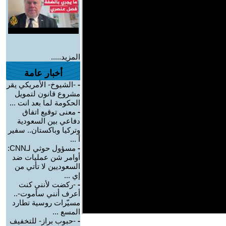
المزيد.....
أخبار عامة
-
-الشيوخ- الأمريكي يقر
مشروع قانون لتمويل
الحكومة لما بعد انت ...
-
معنى توقيع اتفاق
دفاعي بين السعودية
وتركيا وباكستان.. سفير
أ ...
-
مسؤول حوثي لـCNN:
أوامر شن عمليات ضد
السعوديين لا تأتي من
إي ...
-
-ركضت لأنني كنت
أعرف أنني سأموت-..
مسيّرات روسية تطارد
المسع ...
-
-حبوب براز- للتخفيف