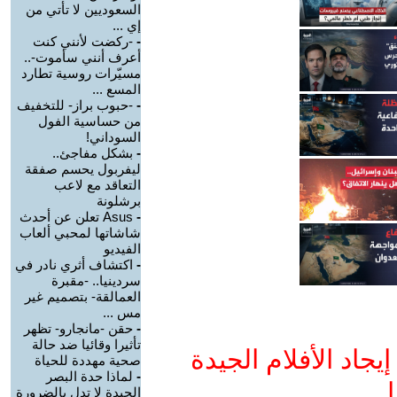
السعوديين لا تأتي من
إي ...
-
-ركضت لأنني كنت
أعرف أنني سأموت-..
مسيّرات روسية تطارد
المسع ...
-
-حبوب براز- للتخفيف
من حساسية الفول
السوداني!
-
بشكل مفاجئ..
ليفربول يحسم صفقة
التعاقد مع لاعب
برشلونة
-
Asus تعلن عن أحدث
شاشاتها لمحبي ألعاب
الفيديو
-
اكتشاف أثري نادر في
سردينيا.. -مقبرة
العمالقة- بتصميم غير
مس ...
-
حقن -مانجارو- تظهر
تأثيرا وقائيا ضد حالة
جاد الأفلام الجيدة
صحية مهددة للحياة
-
لماذا حدة البصر
ا
الجيدة لا تدل بالضرورة