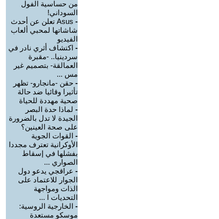
من حساسية الفول
السوداني!
-
Asus تعلن عن أحدث
شاشاتها لمحبي ألعاب
الفيديو
-
اكتشاف أثري نادر في
سردينيا.. -مقبرة
العمالقة- بتصميم غير
مس ...
-
حقن -مانجارو- تظهر
تأثيرا وقائيا ضد حالة
صحية مهددة للحياة
-
لماذا حدة البصر
الجيدة لا تدل بالضرورة
على صحة العينين؟
-
القوات الجوية
الأوكرانية تعترف مجددا
بفشلها في إسقاط
الصواري ...
-
عراقجي يدعو دول
الجوار للاعتماد على
الذات ومواجهة
التحديات ا ...
-
الخارجية الروسية:
موسكو مستعدة