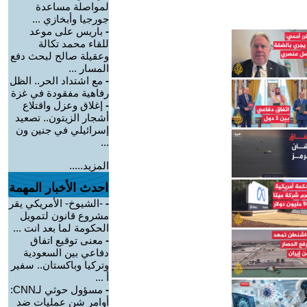
لمواصلة مساعدة
جورجيا وأبخازي ...
-
باريس على موعد
للقاء محمد تكالة
وعقيلة صالح لبحث دفع
المسار ...
-
مع اشتداد الحر.. الظل
رفاهية مفقودة في غزة
-
إغلاق وعزل واقتلاع
أشجار الزيتون.. تصعيد
إسرائيلي في جنين ون
...
المزيد.....
احدث الأخبار المهمة
-
-الشيوخ- الأمريكي يقر
مشروع قانون لتمويل
الحكومة لما بعد انت ...
-
معنى توقيع اتفاق
دفاعي بين السعودية
وتركيا وباكستان.. سفير
أ ...
-
مسؤول حوثي لـCNN:
أوامر شن عمليات ضد