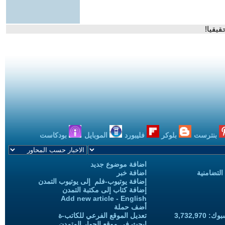
قيقيا!
بنترست
بلوكر
فليبورد
الموبايل
بودكاست
اضافة موضوع جديد
التضامنية
اضافة خبر
إضافة يوتيوب-فلم إلى يوتيوب التمدن
إضافة كتاب إلى مكتبة التمدن
Add new article - English
أضف حملة
3,732,97
تعديل الموقع الفرعي للكاتب-ة
ابحث في موقع الحوار المتمدن