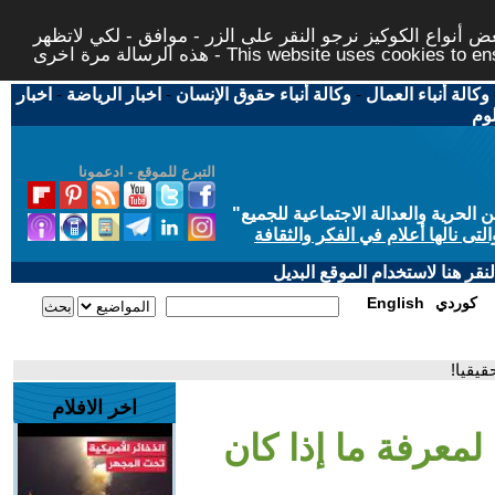
 أنواع الكوكيز نرجو النقر على الزر - موافق - لكي لاتظهر
This website uses cookies to ensure you ge
وكالة أنباء العمال
-
وكالة أنباء حقوق الإنسان
-
اخبار الرياضة
-
اخبار
لوم
التبرع للموقع - ادعمونا
حرية والعدالة الاجتماعية للجميع
"
تى نالها أعلام في الفكر والثقافة
قر هنا لاستخدام الموقع البديل
كوردي
English
قيقيا!
اخر الافلام
لمعرفة ما إذا كان